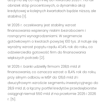
obniżek stóp procentowych, a dynamika akcji
kredytowej w kolejnych kwartałach będzie niższa, ale
stabilna [1].
W 2026 r. oczekiwany jest stabilny wzrost
finansowania wspierany niskim bezrobociem i
rosnącymi wynagrodzeniami. W segmencie
gotówkowym o kwotach powyżej 100 tys. zł notuje się
wyraźny wzrost popytu rzędu 47,4% rok do roku, co
odzwierciedla gotowość firm do finansowania
większych potrzeb [2].
W 2025 r. banki udzieliły firmom 238,5 mld zł
finansowania, co oznacza wzrost o 8,4% rok do roku,
przy silnym odbiciu w MŚP do 126,6 mld zł i
dwucyfrowym wzroście segmentu inwestycyjnego do
28,9 mld zł, a łączny portfel kredytów przedsiębiorstw
osiągnął niemal 550 mld zł na przełomie 2025 i 2026
r. [5].