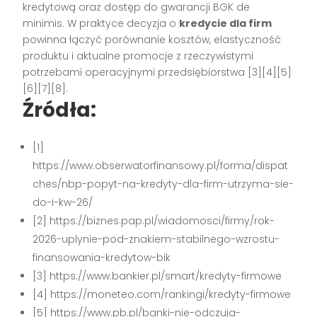
kredytową oraz dostęp do gwarancji BGK de
minimis. W praktyce decyzja o
kredycie dla firm
powinna łączyć porównanie kosztów, elastyczność
produktu i aktualne promocje z rzeczywistymi
potrzebami operacyjnymi przedsiębiorstwa [3][4][5]
[6][7][8].
Źródła:
[1]
https://www.obserwatorfinansowy.pl/forma/dispat
ches/nbp-popyt-na-kredyty-dla-firm-utrzyma-sie-
do-i-kw-26/
[2] https://biznes.pap.pl/wiadomosci/firmy/rok-
2026-uplynie-pod-znakiem-stabilnego-wzrostu-
finansowania-kredytow-bik
[3] https://www.bankier.pl/smart/kredyty-firmowe
[4] https://moneteo.com/rankingi/kredyty-firmowe
[5] https://www.pb.pl/banki-nie-odczuja-