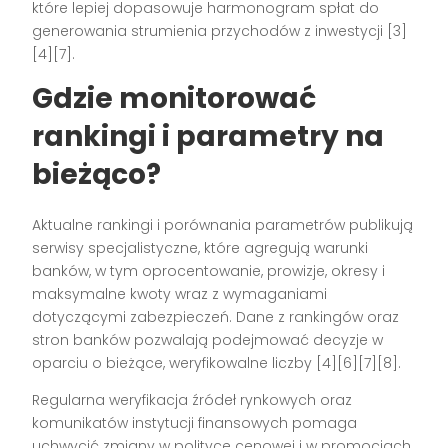
które lepiej dopasowuje harmonogram spłat do
generowania strumienia przychodów z inwestycji [3]
[4][7].
Gdzie monitorować
rankingi i parametry na
bieżąco?
Aktualne rankingi i porównania parametrów publikują
serwisy specjalistyczne, które agregują warunki
banków, w tym oprocentowanie, prowizje, okresy i
maksymalne kwoty wraz z wymaganiami
dotyczącymi zabezpieczeń. Dane z rankingów oraz
stron banków pozwalają podejmować decyzje w
oparciu o bieżące, weryfikowalne liczby [4][6][7][8].
Regularna weryfikacja źródeł rynkowych oraz
komunikatów instytucji finansowych pomaga
uchwycić zmiany w polityce cenowej i w promocjach,