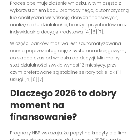
Proces obejmuje złożenie wniosku, w tym często z
wykorzystaniem kodu promocyjnego, automatyczną
lub analityczną weryfikację danych finansowych,
analizę stażu działalności, branży i przychodów oraz
indywidualną decyzję kredytową [4][6][7].
W części banków możliwa jest zautomatyzowana
ocena poprzez integrację z systemami księgowymi,
co skraca czas od wniosku do decyzji. Minimalny
staż działalności zwykle wynosi 12 miesięcy, przy
czym preferowane są stabilne sektory takie jak IT i
usługi [4][6][7].
Dlaczego 2026 to dobry
moment na
finansowanie?
Prognozy NBP wskazują, że popyt na kredyty dla firm
utrzyma się co najmniej do I kwartału 2026 r. na fali