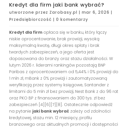
Kredyt dla firm jaki bank wybrać?
utworzone przez
Zarobasy.pl
|
mar 6, 2026
|
Przedsiębiorczość
|
0 komentarzy
Kredyt dla firm
opłaca się w banku, który łączy
niskie oprocentowanie, brak prowizji, wysoką
maksymalną kwotę, długi okres spłaty i brak
twardych zabezpieczeń, a jego oferta jest
dopasowana do branży oraz stażu działalności. W
lutym 2026 r. liderami rankingów pozostają BNP
Paribas z oprocentowaniem od 5,44% i 0% prowizji do
1 mln zł, mBank z 0% prowizji i zautomatyzowaną
weryfikacją przez systemy księgowe, Santander z
limitami do 5 mln zł bez prowizji, Nest Bank z do 96 rat
oraz PKO BP z finansowaniem do 300 tys. zł bez
zabezpieczeń [4][6][7][8]. Ostatecznie odpowiedź
na pytanie
jaki bank wybrać
zależy od zdolności
kredytowej, stażu min. 12 miesięcy, profilu
branżowego oraz aktualnych promocji i dostępności