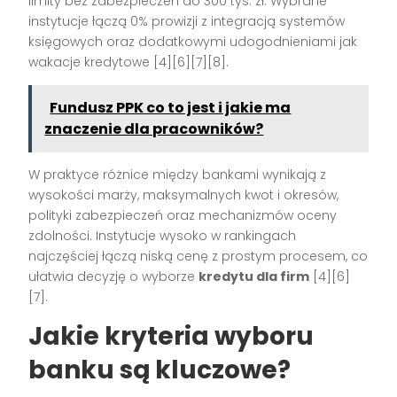
limity bez zabezpieczeń do 300 tys. zł. Wybrane
instytucje łączą 0% prowizji z integracją systemów
księgowych oraz dodatkowymi udogodnieniami jak
wakacje kredytowe [4][6][7][8].
Fundusz PPK co to jest i jakie ma
znaczenie dla pracowników?
W praktyce różnice między bankami wynikają z
wysokości marży, maksymalnych kwot i okresów,
polityki zabezpieczeń oraz mechanizmów oceny
zdolności. Instytucje wysoko w rankingach
najczęściej łączą niską cenę z prostym procesem, co
ułatwia decyzję o wyborze
kredytu dla firm
[4][6]
[7].
Jakie kryteria wyboru
banku są kluczowe?