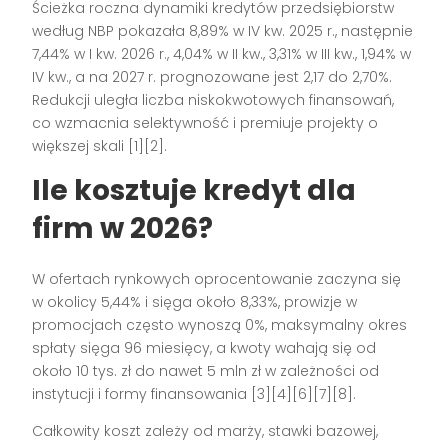
Ścieżka roczna dynamiki kredytów przedsiębiorstw
według NBP pokazała 8,89% w IV kw. 2025 r., następnie
7,44% w I kw. 2026 r., 4,04% w II kw., 3,31% w III kw., 1,94% w
IV kw., a na 2027 r. prognozowane jest 2,17 do 2,70%.
Redukcji uległa liczba niskokwotowych finansowań,
co wzmacnia selektywność i premiuje projekty o
większej skali [1][2].
Ile kosztuje kredyt dla
firm w 2026?
W ofertach rynkowych oprocentowanie zaczyna się
w okolicy 5,44% i sięga około 8,33%, prowizje w
promocjach często wynoszą 0%, maksymalny okres
spłaty sięga 96 miesięcy, a kwoty wahają się od
około 10 tys. zł do nawet 5 mln zł w zależności od
instytucji i formy finansowania [3][4][6][7][8].
Całkowity koszt zależy od marży, stawki bazowej,