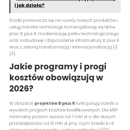
i jak działa?
Środki przeznacza się na rozwój nowych produktów i
usług, transfer technologii, komercjalizację wyników
prac B plus R, modernizację parku technologicznego
oraz rozbudowę i doposażenie infrastruktury B plus R
wraz z zieloną transformacją i internacjonalizacją [1]
[3].
Jakie programy i progi
kosztów obowiązują w
2026?
W obszarze
projektów B plus R
funkcjonują ścieżki o
wysokich progach kosztów kwalifikowanych. Dla MŚP
minimalny poziom wynosi od 7 mln zł, a dla dużych
przedsiębiorstw od 10 mln zł, przy czym ścieżki A i B
różnicują logikę projektu i zakres nakładów [1][3].