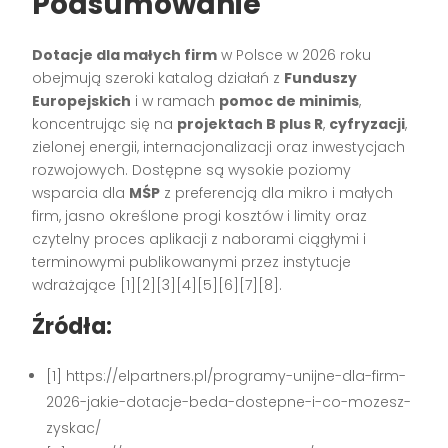
Podsumowanie
Dotacje dla małych firm
w Polsce w 2026 roku
obejmują szeroki katalog działań z
Funduszy
Europejskich
i w ramach
pomoc de minimis
,
koncentrując się na
projektach B plus R
,
cyfryzacji
,
zielonej energii, internacjonalizacji oraz inwestycjach
rozwojowych. Dostępne są wysokie poziomy
wsparcia dla
MŚP
z preferencją dla mikro i małych
firm, jasno określone progi kosztów i limity oraz
czytelny proces aplikacji z naborami ciągłymi i
terminowymi publikowanymi przez instytucje
wdrażające [1][2][3][4][5][6][7][8].
Źródła:
[1] https://elpartners.pl/programy-unijne-dla-firm-
2026-jakie-dotacje-beda-dostepne-i-co-mozesz-
zyskac/