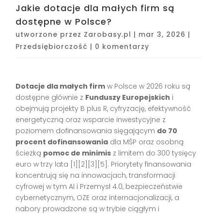
Jakie dotacje dla małych firm są
dostępne w Polsce?
utworzone przez
Zarobasy.pl
|
mar 3, 2026
|
Przedsiębiorczość
|
0 komentarzy
Dotacje dla małych firm
w Polsce w 2026 roku są
dostępne głównie z
Funduszy Europejskich
i
obejmują projekty B plus R, cyfryzację, efektywność
energetyczną oraz wsparcie inwestycyjne z
poziomem dofinansowania sięgającym
do 70
procent dofinansowania
dla MŚP oraz osobną
ścieżką
pomoc de minimis
z limitem do 300 tysięcy
euro w trzy lata [1][2][3][5]. Priorytety finansowania
koncentrują się na innowacjach, transformacji
cyfrowej w tym AI i Przemysł 4.0, bezpieczeństwie
cybernetycznym, OZE oraz internacjonalizacji, a
nabory prowadzone są w trybie ciągłym i