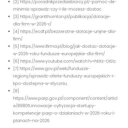
[2] https://poradnikprzedsiebiorcy.pl/-pomoc-de-
minimis-sprawdz-czy-i-ile-mozesz-dostac
[3] https://grantthornton.pl/publikacja/dotacje-
dla-firm-w-2026-r/
[4] https://ecdf.pl/bezzwrotne-dotacje-unijne-dla-
firm/
[5] https://www.ifirma.pl/blog/jak-dostac-dotacje-
w-2026-roku-fundusze-europejskie-dla-firm/
[6] https://www.youtube.com/watch?v=htlXz-OIS1c
[7] https://www.gov.pl/web/fundusze-
regiony/sprawdz-oferte-funduszy-europejskich-i-
kpo-dostepna-w-styczniu
[8]
https://www.parp.gov.pl/component/content/articl
e/89805:innowacje-cyfryzacja-startupy-
kompetencje-parp-o-dzialaniach-w-2025-roku-i-
planach-na-2026