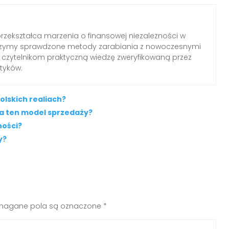
 przekształca marzenia o finansowej niezależności w
czymy sprawdzone metody zarabiania z nowoczesnymi
 czytelnikom praktyczną wiedzę zweryfikowaną przez
tyków.
olskich realiach?
ga ten model sprzedaży?
ności?
y?
agane pola są oznaczone
*