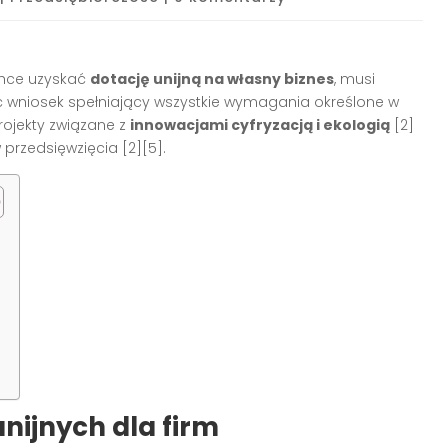
 chce uzyskać
dotację unijną na własny biznes
, musi
 wniosek spełniający wszystkie wymagania określone w
rojekty związane z
innowacjami cyfryzacją i ekologią
[2]
przedsięwzięcia [2][5].
nijnych dla firm