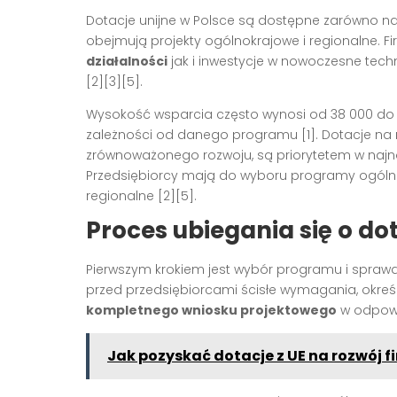
Dotacje unijne w Polsce są dostępne zarówno na 
obejmują projekty ogólnokrajowe i regionalne. 
działalności
jak i inwestycje w nowoczesne tech
[2][3][5].
Wysokość wsparcia często wynosi od 38 000 do 5
zależności od danego programu [1]. Dotacje na ro
zrównoważonego rozwoju, są priorytetem w najnow
Przedsiębiorcy mają do wyboru programy ogólnopo
regionalne [2][5].
Proces ubiegania się o do
Pierwszym krokiem jest wybór programu i sprawd
przed przedsiębiorcami ścisłe wymagania, określ
kompletnego wniosku projektowego
w odpowi
Jak pozyskać dotacje z UE na rozwój f