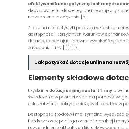
efektywność energetyczną i ochronę środow
dedykowane fundusze regionalne skupiają się na
nowoczesne rozwiązania [5].
Z roku na rok statystyki pokazują wzrost zaintere
dostępności i korzystnych warunków dofinansowa
dotacje, doceniając zarówno wysokość wsparcia
zakładaniu firmy [1][4][7].
Jak pozyskać dotacje unijne na rozwój
Elementy składowe dotacji
Uzyskanie
dotacji unijnej na start firmy
obejmuj
świadczenia w postaci wsparcia pomostowego. J
celu ułatwienie pokrycia bieżących kosztów w po
Dostępność środków i maksymalna wysokość do
Każdy wniosek podlega ocenie formalnej i meryt
i uwzględnienie aktualnych kierunków wsparcia pr