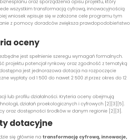
nesplanu oraz sporządzenia opisu projektu, który
rzede wszystkim transformacją cyfrową, innowacyjnością
epiej wniosek wpisuje się w założone cele programu tym
zystanie z pomocy doradców zwiększa prawdopodobieństwo
ria oceny
niezbędne jest spełnienie szeregu wymagań formalnych.
ść projektu potencjał rynkowy oraz zgodność z tematyką
w dostępna jest jednorazowa dotacja na rozpoczęcie
ne wypłaty od 1 500 do nawet 2 500 zł przez okres do 12
ji lub profilu działalności. Kryteria oceny obejmują
logii, działań proekologicznych i cyfrowych [2][3][5].
cy oraz dostępności środków w danym regionie [2][3].
ety dotacyjne
dzie się głównie na
transformację cyfrową, innowacje,