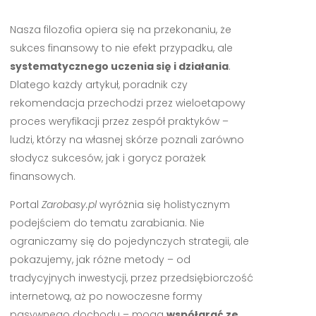
Nasza filozofia opiera się na przekonaniu, że
sukces finansowy to nie efekt przypadku, ale
systematycznego uczenia się i działania
.
Dlatego każdy artykuł, poradnik czy
rekomendacja przechodzi przez wieloetapowy
proces weryfikacji przez zespół praktyków –
ludzi, którzy na własnej skórze poznali zarówno
słodycz sukcesów, jak i gorycz porażek
finansowych.
Portal
Zarobasy.pl
wyróżnia się holistycznym
podejściem do tematu zarabiania. Nie
ograniczamy się do pojedynczych strategii, ale
pokazujemy, jak różne metody – od
tradycyjnych inwestycji, przez przedsiębiorczość
internetową, aż po nowoczesne formy
pasywnego dochodu – mogą
współgrać ze