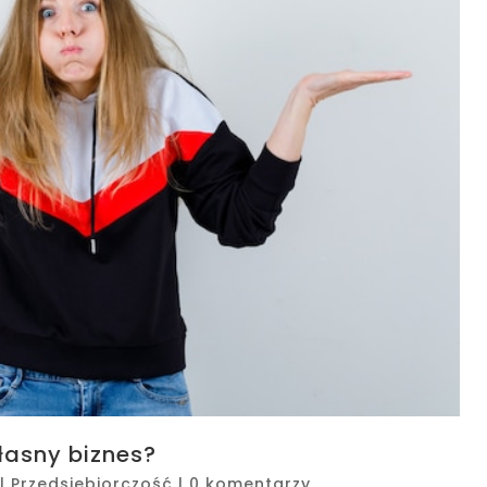
łasny biznes?
|
Przedsiębiorczość
|
0 komentarzy