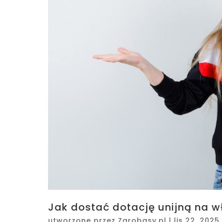
Jak dostać dotację unijną na w
utworzone przez
Zarobasy.pl
|
lis 22, 2025