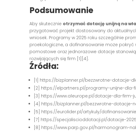
Podsumowanie
Aby skutecznie
otrzymać dotację unijną na wł
przygotować projekt dostosowany do aktualnych 
wniosek. Programy w 2025 roku szczególnie promuj
proekologiczne, a dofinansowanie może pokryć w
pomostowe oraz jednorazowe dotacje stanowią re
rozwijających się firm [1][4].
Źródła:
[1] https://bizplanner.pl/bezzwrotne-dotacje-d
[2] https://elpartners.pl/programy-unijne-d
[3] https://www.a1europe.pl/dotacje-dla-firm-ju
[4] https://bizplanner.pl/bezzwrotne-dotacje-
[5] https://eurolider.pl/artykuly/dofinansowa
[7] https://specjaliscioddotacji.pl/dotacje-20
[8] https://www.parp.gov.pl/harmonogram-n