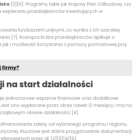
iska
[3][5]. Programy takie jak Krajowy Plan Odbudowy czy
 wspieraniu przedsiębiorców inwestujących w
sowania funduszami unijnymi, co wynika z ich szerokiej
nia [7]. Rosnąca liczba przedsiębiorców aplikuje o
 jak i możliwość korzystania z pomocy pomostowej przy
 firmy?
 na start działalności
e jednorazowe wsparcie finansowe oraz dodatkowe
est ono wypłacane przez okres nawet 12 miesięcy i ma na
czątkowym okresie działalności [4].
finansowania zależy od wybranego programu i regionu.
orycznej. Kluczowe jest dobre przygotowanie dokumentacji
eferowanych przez UE [2][3][4][5].