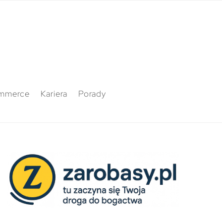
mmerce
Kariera
Porady