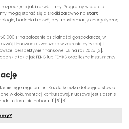
rozpoczęcie jak i rozwój firmy. Programy wsparcia
Firmy mogą starać się o środki zarówno na
start
nologie, badania i rozwój czy transformację energetyczną
0 000 zł na założenie działalności gospodarczej w
zwój i innowacje, zwłaszcza w zakresie cyfryzacji i
szej perspektywie finansowej UE na rok 2025 [3].
lskie takie jak FENG lub FEniKS oraz liczne instrumenty
tację
zenie jego regulaminu. Każda ścieżka dotacyjna stawia
one w dokumentacji konkursowej. Kluczowe jest złożenie
ednim terminie naboru [1][5][8].
irmy?