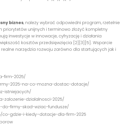
asny biznes
, należy wybrać odpowiedni program, rzetelnie
priorytetów unijnych i terminowo złożyć kompletny
ą inwestycje w innowacje, cyfryzację i działania
iększość kosztów przedsięwzięcia [2][3][5]. Wsparcie
alne narzędzia rozwoju zarówno dla startujących jak i
la-firm-2025/
la-firmy-2025-na-co-mozna-dostac-dotacje/
z-istniejacych/
na-zalozenie-dzialalnosci-2025/
nie-do-firmy-skad-wziac-fundusze/
25/co-gdzie-i-kiedy–dotacje-dla-firm-2025
aborow