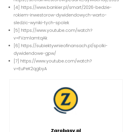
[4] https://www.bankier.pl/smart/2026-bedzie-
rokiem-inwestorow-dywidendowych-warto-
sledzic-wyniki-tych-spolek
[5] https://www.youtube.com/watch?
v=FVzm1amtqAk
[6] https://subiektywnieofinansach.pl/spolki-
dywidendowe-gpw/
[7] https://www.youtube.com/watch?
v=EuPeK2qgbyA
Zarobasy.pl