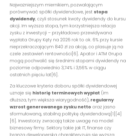
Najważniejszym miernikiem, pozwalającym
porównywać spółki dywidendowe, jest
stopa
dywidendy
, czyli stosunek kwoty dywidendy do kursu
akcji. Im wyższa stopa, tym korzystniejsza relacja
zysku z inwestycji – przykładowo przewidywana
wypłata Grupy Kęty na 2026 rok to ok. 6% przy kursie
nieprzekraczającym 840 zł za akcję, co plasuje ją na
czele zestawień rentowności[6]. Apator i ATM Grupa
mogą pochwalić się średnimi stopami dywidendy na
poziomie odpowiednio 3,74% i 3,56% w ciągu
ostatnich pięciu lat[6].
Za kluczowe kryteria doboru spółki dywidendowej
uznaje się
historię terminowych wypłat
(im
dłuższa, tym większa wiarygodność),
regularny
wzrost generowanego zysku netto
oraz jasno
sformułowaną, stabilną politykę dywidendową[1][4]
[6]. Inwestorzy zwracają także uwagę na model
biznesowy firmy. Sektory takie jak IT, finanse czy
branża deweloperska charakteryzują się wyższą