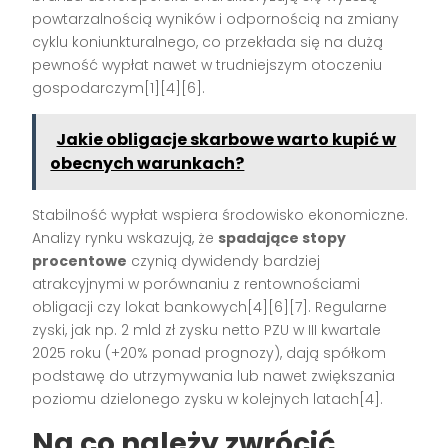
powtarzalnością wyników i odpornością na zmiany
cyklu koniunkturalnego, co przekłada się na dużą
pewność wypłat nawet w trudniejszym otoczeniu
gospodarczym[1][4][6].
Jakie obligacje skarbowe warto kupić w
obecnych warunkach?
Stabilność wypłat wspiera środowisko ekonomiczne.
Analizy rynku wskazują, że
spadające stopy
procentowe
czynią dywidendy bardziej
atrakcyjnymi w porównaniu z rentownościami
obligacji czy lokat bankowych[4][6][7]. Regularne
zyski, jak np. 2 mld zł zysku netto PZU w III kwartale
2025 roku (+20% ponad prognozy), dają spółkom
podstawę do utrzymywania lub nawet zwiększania
poziomu dzielonego zysku w kolejnych latach[4].
Na co należy zwrócić