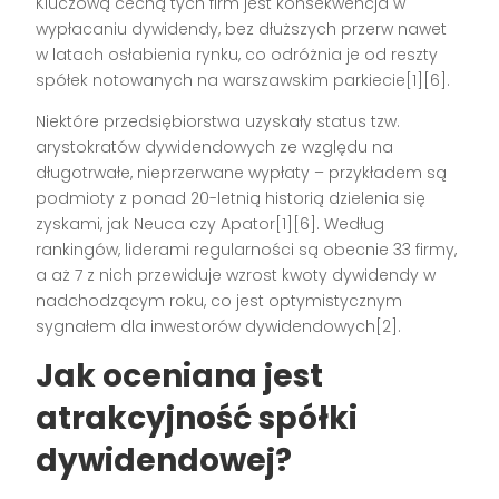
Kluczową cechą tych firm jest konsekwencja w
wypłacaniu dywidendy, bez dłuższych przerw nawet
w latach osłabienia rynku, co odróżnia je od reszty
spółek notowanych na warszawskim parkiecie[1][6].
Niektóre przedsiębiorstwa uzyskały status tzw.
arystokratów dywidendowych ze względu na
długotrwałe, nieprzerwane wypłaty – przykładem są
podmioty z ponad 20-letnią historią dzielenia się
zyskami, jak Neuca czy Apator[1][6]. Według
rankingów, liderami regularności są obecnie 33 firmy,
a aż 7 z nich przewiduje wzrost kwoty dywidendy w
nadchodzącym roku, co jest optymistycznym
sygnałem dla inwestorów dywidendowych[2].
Jak oceniana jest
atrakcyjność spółki
dywidendowej?