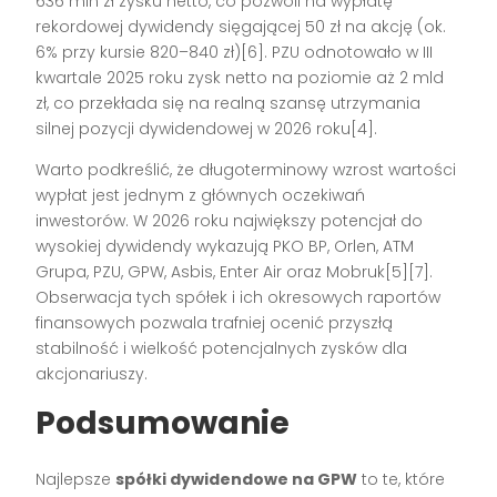
636 mln zł zysku netto, co pozwoli na wypłatę
rekordowej dywidendy sięgającej 50 zł na akcję (ok.
6% przy kursie 820–840 zł)[6]. PZU odnotowało w III
kwartale 2025 roku zysk netto na poziomie aż 2 mld
zł, co przekłada się na realną szansę utrzymania
silnej pozycji dywidendowej w 2026 roku[4].
Warto podkreślić, że długoterminowy wzrost wartości
wypłat jest jednym z głównych oczekiwań
inwestorów. W 2026 roku największy potencjał do
wysokiej dywidendy wykazują PKO BP, Orlen, ATM
Grupa, PZU, GPW, Asbis, Enter Air oraz Mobruk[5][7].
Obserwacja tych spółek i ich okresowych raportów
finansowych pozwala trafniej ocenić przyszłą
stabilność i wielkość potencjalnych zysków dla
akcjonariuszy.
Podsumowanie
Najlepsze
spółki dywidendowe na GPW
to te, które