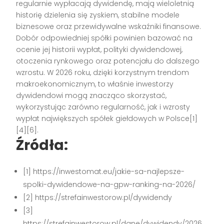
regularnie wypłacają dywidendę, mają wieloletnią
historię dzielenia się zyskiem, stabilne modele
biznesowe oraz przewidywalne wskaźniki finansowe.
Dobór odpowiedniej spółki powinien bazować na
ocenie jej historii wypłat, polityki dywidendowej,
otoczenia rynkowego oraz potencjału do dalszego
wzrostu. W 2026 roku, dzięki korzystnym trendom
makroekonomicznym, to właśnie inwestorzy
dywidendowi mogą znacząco skorzystać,
wykorzystując zarówno regularność, jak i wzrosty
wypłat największych spółek giełdowych w Polsce[1]
[4][6].
Źródła:
[1] https://inwestomat.eu/jakie-sa-najlepsze-
spolki-dywidendowe-na-gpw-ranking-na-2026/
[2] https://strefainwestorow.pl/dywidendy
[3]
https://strefainwestorow.pl/dane/dywidendy/2026