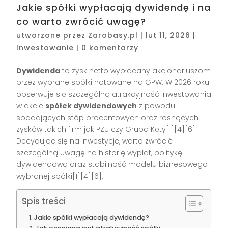
Jakie spółki wypłacają dywidendę i na
co warto zwrócić uwagę?
utworzone przez
Zarobasy.pl
|
lut 11, 2026
|
Inwestowanie
|
0 komentarzy
Dywidenda
to zysk netto wypłacany akcjonariuszom
przez wybrane spółki notowane na GPW. W 2026 roku
obserwuje się szczególną atrakcyjność inwestowania
w akcje
spółek dywidendowych
z powodu
spadających stóp procentowych oraz rosnących
zysków takich firm jak PZU czy Grupa Kęty[1][4][6].
Decydując się na inwestycje, warto zwrócić
szczególną uwagę na historię wypłat, politykę
dywidendową oraz stabilność modelu biznesowego
wybranej spółki[1][4][6].
Spis treści
Jakie spółki wypłacają dywidendę?