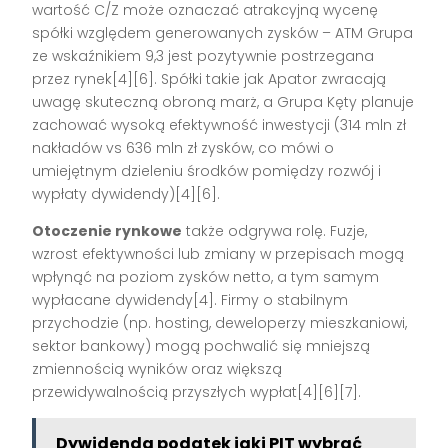
wartość C/Z może oznaczać atrakcyjną wycenę
spółki względem generowanych zysków – ATM Grupa
ze wskaźnikiem 9,3 jest pozytywnie postrzegana
przez rynek[4][6]. Spółki takie jak Apator zwracają
uwagę skuteczną obroną marż, a Grupa Kęty planuje
zachować wysoką efektywność inwestycji (314 mln zł
nakładów vs 636 mln zł zysków, co mówi o
umiejętnym dzieleniu środków pomiędzy rozwój i
wypłaty dywidendy)[4][6].
Otoczenie rynkowe
także odgrywa rolę. Fuzje,
wzrost efektywności lub zmiany w przepisach mogą
wpłynąć na poziom zysków netto, a tym samym
wypłacane dywidendy[4]. Firmy o stabilnym
przychodzie (np. hosting, deweloperzy mieszkaniowi,
sektor bankowy) mogą pochwalić się mniejszą
zmiennością wyników oraz większą
przewidywalnością przyszłych wypłat[4][6][7].
Dywidenda podatek jaki PIT wybrać