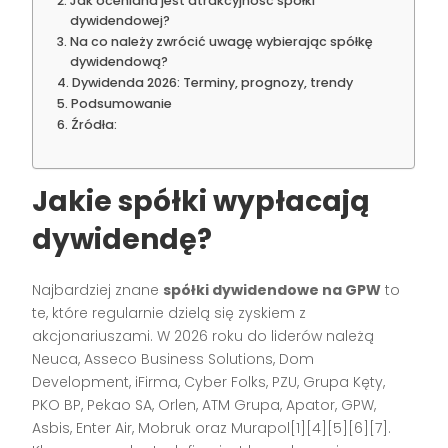
Jak oceniana jest atrakcyjność spółki
dywidendowej?
Na co należy zwrócić uwagę wybierając spółkę
dywidendową?
Dywidenda 2026: Terminy, prognozy, trendy
Podsumowanie
Źródła:
Jakie spółki wypłacają
dywidendę?
Najbardziej znane
spółki dywidendowe na GPW
to
te, które regularnie dzielą się zyskiem z
akcjonariuszami. W 2026 roku do liderów należą
Neuca, Asseco Business Solutions, Dom
Development, iFirma, Cyber Folks, PZU, Grupa Kęty,
PKO BP, Pekao SA, Orlen, ATM Grupa, Apator, GPW,
Asbis, Enter Air, Mobruk oraz Murapol[1][4][5][6][7].