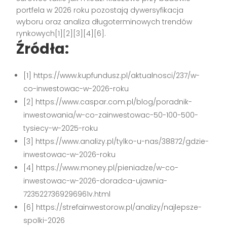
portfela w 2026 roku pozostają dywersyfikacja
wyboru oraz analiza długoterminowych trendów
rynkowych
[1][2][3][4][6]
.
Źródła:
[1] https://www.kupfundusz.pl/aktualnosci/237/w-
co-inwestowac-w-2026-roku
[2] https://www.caspar.com.pl/blog/poradnik-
inwestowania/w-co-zainwestowac-50-100-500-
tysiecy-w-2025-roku
[3] https://www.analizy.pl/tylko-u-nas/38872/gdzie-
inwestowac-w-2026-roku
[4] https://www.money.pl/pieniadze/w-co-
inwestowac-w-2026-doradca-ujawnia-
7235227369296961v.html
[6] https://strefainwestorow.pl/analizy/najlepsze-
spolki-2026