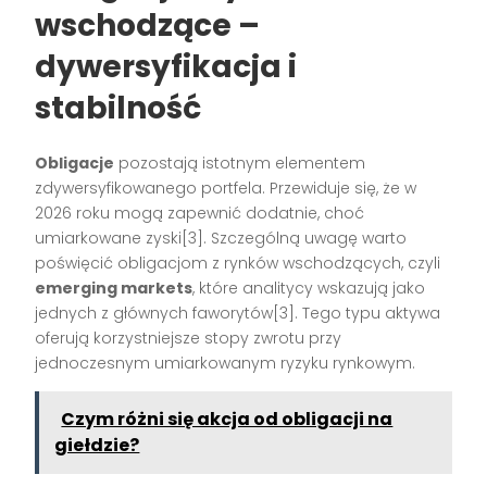
wschodzące –
dywersyfikacja i
stabilność
Obligacje
pozostają istotnym elementem
zdywersyfikowanego portfela. Przewiduje się, że w
2026 roku mogą zapewnić dodatnie, choć
umiarkowane zyski
[3]
. Szczególną uwagę warto
poświęcić obligacjom z rynków wschodzących, czyli
emerging markets
, które analitycy wskazują jako
jednych z głównych faworytów
[3]
. Tego typu aktywa
oferują korzystniejsze stopy zwrotu przy
jednoczesnym umiarkowanym ryzyku rynkowym.
Czym różni się akcja od obligacji na
giełdzie?