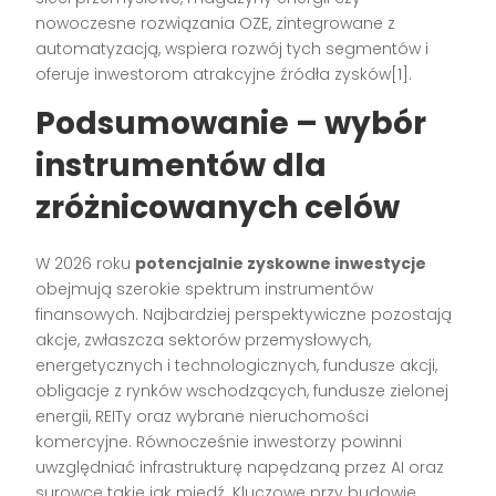
nowoczesne rozwiązania OZE, zintegrowane z
automatyzacją, wspiera rozwój tych segmentów i
oferuje inwestorom atrakcyjne źródła zysków
[1]
.
Podsumowanie – wybór
instrumentów dla
zróżnicowanych celów
W 2026 roku
potencjalnie zyskowne inwestycje
obejmują szerokie spektrum instrumentów
finansowych. Najbardziej perspektywiczne pozostają
akcje, zwłaszcza sektorów przemysłowych,
energetycznych i technologicznych, fundusze akcji,
obligacje z rynków wschodzących, fundusze zielonej
energii, REITy oraz wybrane nieruchomości
komercyjne. Równocześnie inwestorzy powinni
uwzględniać infrastrukturę napędzaną przez AI oraz
surowce takie jak miedź. Kluczowe przy budowie