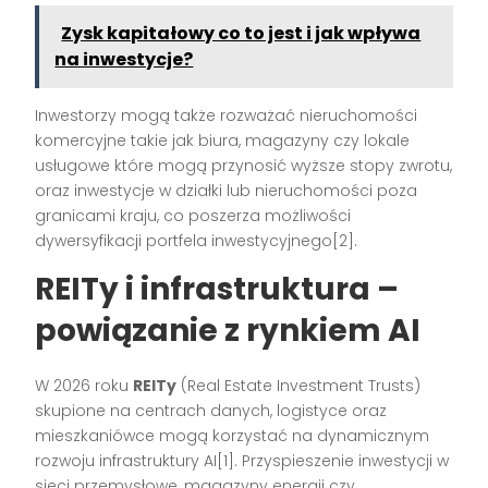
Zysk kapitałowy co to jest i jak wpływa
na inwestycje?
Inwestorzy mogą także rozważać nieruchomości
komercyjne takie jak biura, magazyny czy lokale
usługowe które mogą przynosić wyższe stopy zwrotu,
oraz inwestycje w działki lub nieruchomości poza
granicami kraju, co poszerza możliwości
dywersyfikacji portfela inwestycyjnego
[2]
.
REITy i infrastruktura –
powiązanie z rynkiem AI
W 2026 roku
REITy
(Real Estate Investment Trusts)
skupione na centrach danych, logistyce oraz
mieszkaniówce mogą korzystać na dynamicznym
rozwoju infrastruktury AI
[1]
. Przyspieszenie inwestycji w
sieci przemysłowe, magazyny energii czy