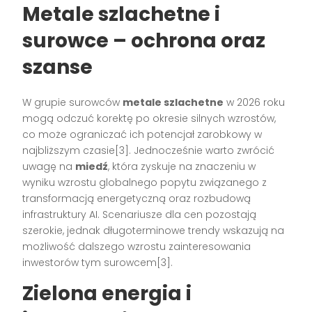
Metale szlachetne i
surowce – ochrona oraz
szanse
W grupie surowców
metale szlachetne
w 2026 roku
mogą odczuć korektę po okresie silnych wzrostów,
co może ograniczać ich potencjał zarobkowy w
najbliższym czasie
[3]
. Jednocześnie warto zwrócić
uwagę na
miedź
, która zyskuje na znaczeniu w
wyniku wzrostu globalnego popytu związanego z
transformacją energetyczną oraz rozbudową
infrastruktury AI. Scenariusze dla cen pozostają
szerokie, jednak długoterminowe trendy wskazują na
możliwość dalszego wzrostu zainteresowania
inwestorów tym surowcem
[3]
.
Zielona energia i