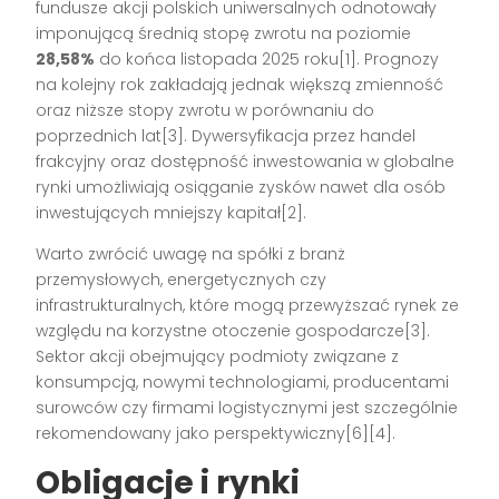
fundusze akcji polskich uniwersalnych odnotowały
imponującą średnią stopę zwrotu na poziomie
28,58%
do końca listopada 2025 roku
[1]
. Prognozy
na kolejny rok zakładają jednak większą zmienność
oraz niższe stopy zwrotu w porównaniu do
poprzednich lat
[3]
. Dywersyfikacja przez handel
frakcyjny oraz dostępność inwestowania w globalne
rynki umożliwiają osiąganie zysków nawet dla osób
inwestujących mniejszy kapitał
[2]
.
Warto zwrócić uwagę na spółki z branż
przemysłowych, energetycznych czy
infrastrukturalnych, które mogą przewyższać rynek ze
względu na korzystne otoczenie gospodarcze
[3]
.
Sektor akcji obejmujący podmioty związane z
konsumpcją, nowymi technologiami, producentami
surowców czy firmami logistycznymi jest szczególnie
rekomendowany jako perspektywiczny
[6][4]
.
Obligacje i rynki