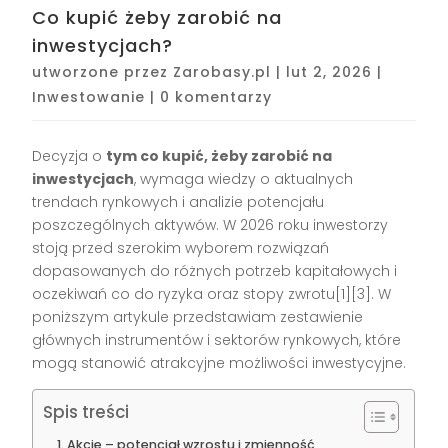
Co kupić żeby zarobić na
inwestycjach?
utworzone przez
Zarobasy.pl
|
lut 2, 2026
|
Inwestowanie
|
0 komentarzy
Decyzja o
tym co kupić, żeby zarobić na
inwestycjach
, wymaga wiedzy o aktualnych
trendach rynkowych i analizie potencjału
poszczególnych aktywów. W 2026 roku inwestorzy
stoją przed szerokim wyborem rozwiązań
dopasowanych do różnych potrzeb kapitałowych i
oczekiwań co do ryzyka oraz stopy zwrotu
[1][3]
. W
poniższym artykule przedstawiam zestawienie
głównych instrumentów i sektorów rynkowych, które
mogą stanowić atrakcyjne możliwości inwestycyjne.
Spis treści
Akcje – potencjał wzrostu i zmienność