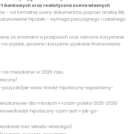
 bankowych oraz realistyczna ocena własnych
pów – od formalnej oceny dokumentów, poprzez analizę BIK,
stanowienie hipoteki – wymaga precyzyjnego i rzetelnego
żanie za zmianami w przepisach oraz ostrożne korzystanie
na szybkie, sprawne i korzystne uzyskanie finansowania
yt-na-mieszkanie-w-2025-roku
oteczny/
i-pozyczki/jak-wziac-kredyt-hipoteczny-wyjasniamy-
mieszkaniowe-dla-mlodych-i-rodzin-polska-2025-2026/
aniowe/kredyt-hipoteczny-czym-jest-i-jak-go-
mieszkanie-bez-wkladu-wlasnego2