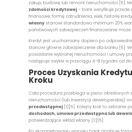
zakup, budowę lub remont nieruchomości
[5]
. M
zdolności kredytowej
– bank weryfikuje przede
finansowe, formę zatrudnienia, wiek, historię k
własny
stanowi standardowo minimum 20% wart
państwowych zabezpieczeń finansowanie może 
Kredyt jest uruchamiany dopiero po odpowied
stanowi główne zabezpieczenie dla banku
[5]
. W
posiadanie wybranej nieruchomości i umowy p
następuje zwykle w przeciągu 4–8 tygodni od z
Proces Uzyskania Kredyt
Kroku
Cała procedura przebiega w jasno określonych e
nieruchomości (lub inwestycji deweloperskiej) 
przedwstępnej
[1][5]
. Kolejny krok to zebranie 
dochodach, umowa przedwstępna lub dewel
potwierdzające wkład własny
[2][5]
.
Po skompletowaniu wniosku bank analizuje form