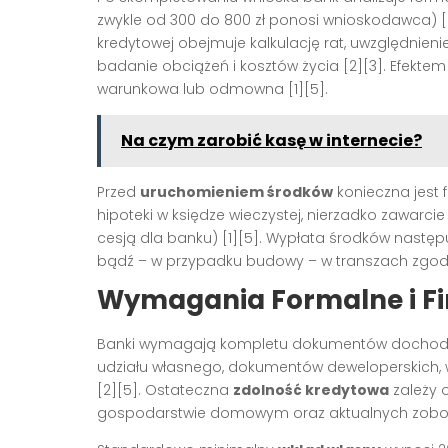
zwykle od 300 do 800 zł ponosi wnioskodawca)
[
kredytowej obejmuje kalkulację rat, uwzględnien
badanie obciążeń i kosztów życia
[2][3]
. Efektem
warunkowa lub odmowna
[1][5]
.
Na czym zarobić kasę w internecie?
Przed
uruchomieniem środków
konieczna jest 
hipoteki w księdze wieczystej, nierzadko zawarc
cesją dla banku)
[1][5]
. Wypłata środków nastę
bądź – w przypadku budowy – w transzach zgod
Wymagania Formalne i F
Banki wymagają kompletu dokumentów dochodow
udziału własnego, dokumentów deweloperskich, 
[2][5]
. Ostateczna
zdolność kredytowa
zależy 
gospodarstwie domowym oraz aktualnych zobo