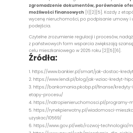
zgromadzenie dokumentów, porównanie ofert
możliwości finansowych
[1][2][5]
. Każdy z eta
wycenę nieruchomości, po podpisanie umowy i u
podejścia.
Czytelne zrozumienie regulacji i procesów, nadą
z państwowych form wsparcia zwiększają szansę 
celu mieszkaniowego w 2025 roku
[2][5][6]
.
Źródła:
https://www.bankier.pl/smart/jak-dostac-kred
https://www.lendi.pl/blog/jak-wziac-kredyt-hip
https://bankomania.pkobp.pl/finanse/kredyty-
etapy-procesu/
https://natropienieruchomosci.pl/programy-
https://rynekpierwotny.pl/wiadomosci-mieszk
uzyskac/10569/
https://www.gov.pl/web/rozwoj-technologia/