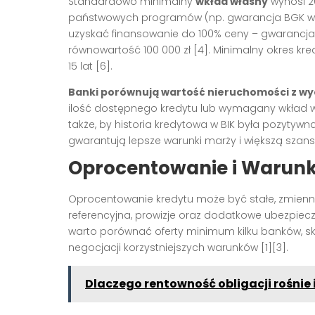
Standardowo minimalny
wkład własny
wynosi 2
państwowych programów (np. gwarancja BGK w 
uzyskać finansowanie do 100% ceny – gwarancja o
równowartość 100 000 zł
[4]
. Minimalny okres kr
15 lat
[6]
.
Banki porównują wartość nieruchomości z w
ilość dostępnego kredytu lub wymagany wkład 
także, by historia kredytowa w BIK była pozytywn
gwarantują lepsze warunki marży i większą szan
Oprocentowanie i Warun
Oprocentowanie kredytu może być stałe, zmienne
referencyjna, prowizje oraz dodatkowe ubezpi
warto porównać oferty minimum kilku banków, sk
negocjacji korzystniejszych warunków
[1][3]
.
Dlaczego rentowność obligacji rośnie 