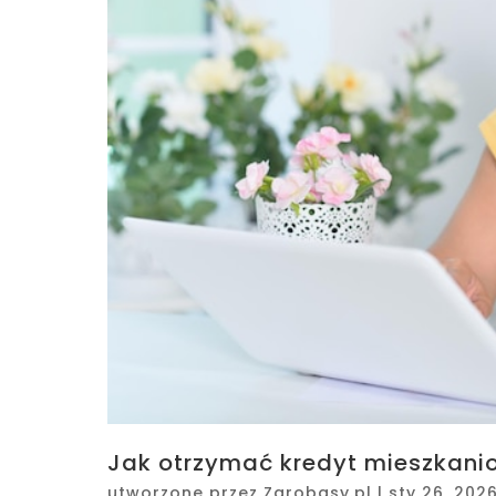
Jak otrzymać kredyt mieszkan
utworzone przez
Zarobasy.pl
|
sty 26, 202