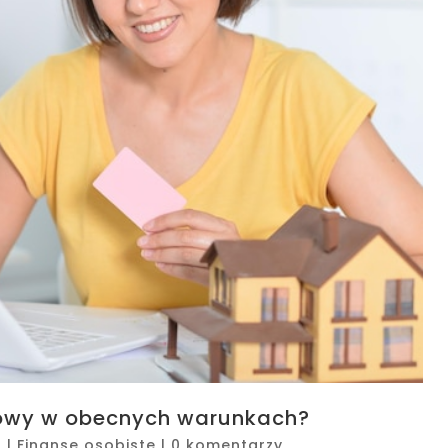
iowy w obecnych warunkach?
6
|
Finanse osobiste
|
0 komentarzy