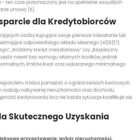
 – ten czas przeznaczony jest na spełnienie wszystkich
sanie umowy
[5]
.
parcie dla Kredytobiorców
rających osoby kupujące swoje pierwsze mieszkanie lub
y niemające odpowiedniego wkładu własnego
[4][6][7]
.
ego”, „Rodzinny kredyt mieszkaniowy” czy „Bezpieczny
i często nawet bez wymogu własnych środków, jednak
 formalnych, limitów kwot oraz wskazanego minimalnego
 wsparciem, trzeba pamiętać o ograniczeniach kwotowych
h rodzaju nabywanej nieruchomości oraz dochodu
ępność kredytowania, lecz nie każda sytuacja kwalifikuje się
la Skutecznego Uzyskania
eksowe przygotowanie: wybór nieruchomości,