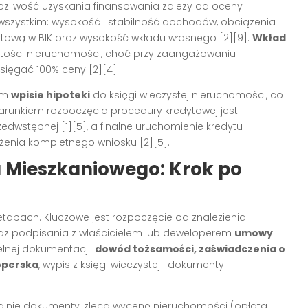
ożliwość uzyskania finansowania zależy od oceny
 wszystkim: wysokość i stabilność dochodów, obciążenia
redytową w BIK oraz wysokość wkładu własnego
[2][9]
.
Wkład
ości nieruchomości, choć przy zaangażowaniu
sięgać 100% ceny
[2][4]
.
nim
wpisie hipoteki
do księgi wieczystej nieruchomości, co
arunkiem rozpoczęcia procedury kredytowej jest
rzedwstępnej
[1][5]
, a finalne uruchomienie kredytu
łożenia kompletnego wniosku
[2][5]
.
u Mieszkaniowego: Krok po
tapach. Kluczowe jest rozpoczęcie od znalezienia
oraz podpisania z właścicielem lub deweloperem
umowy
pełnej dokumentacji:
dowód tożsamości, zaświadczenia o
operska
, wypis z księgi wieczystej i dokumenty
alnie dokumenty, zleca wycenę nieruchomości (opłata