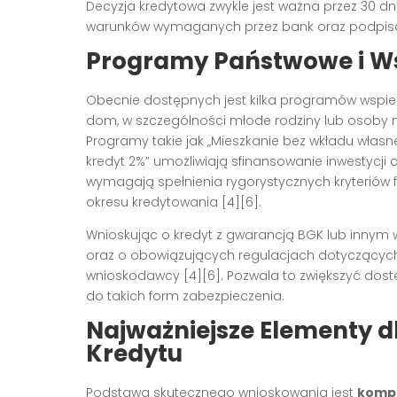
Decyzja kredytowa zwykle jest ważna przez 30 dni
warunków wymaganych przez bank oraz podpi
Programy Państwowe i Ws
Obecnie dostępnych jest kilka programów wspie
dom, w szczególności młode rodziny lub osob
Programy takie jak „Mieszkanie bez wkładu własn
kredyt 2%” umożliwiają sfinansowanie inwestycj
wymagają spełnienia rygorystycznych kryteriów
okresu kredytowania
[4][6]
.
Wnioskując o kredyt z gwarancją BGK lub innym
oraz o obowiązujących regulacjach dotyczącyc
wnioskodawcy
[4][6]
. Pozwala to zwiększyć dost
do takich form zabezpieczenia.
Najważniejsze Elementy d
Kredytu
Podstawą skutecznego wnioskowania jest
kompl