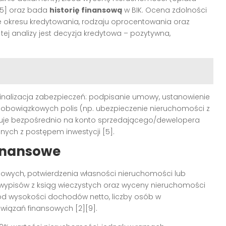
5]
oraz bada
historię finansową
w BIK. Ocena zdolności
ie okresu kredytowania, rodzaju oprocentowania oraz
 tej analizy jest decyzja kredytowa – pozytywna,
finalizacja zabezpieczeń: podpisanie umowy, ustanowienie
ie obowiązkowych polis (np. ubezpieczenie nieruchomości z
puje bezpośrednio na konto sprzedającego/dewelopera
nych z postępem inwestycji
[5]
.
inansowe
ych, potwierdzenia własności nieruchomości lub
wypisów z ksiąg wieczystych oraz wyceny nieruchomości
od wysokości dochodów netto, liczby osób w
wiązań finansowych
[2][9]
.