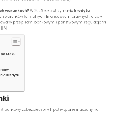
ych warunkach?
W 2025 roku otrzymanie
kredytu
h warunków formalnych, finansowych i prawnych, a cały
warowany przepisami bankowymi i państwowymi regulacjami
5][6]
.
 po Kroku
orców
nia Kredytu
nki
kt bankowy zabezpieczony hipoteką, przeznaczony na