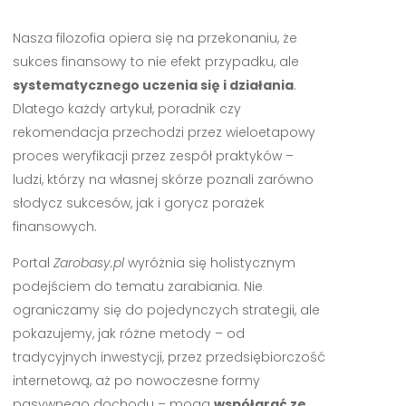
Nasza filozofia opiera się na przekonaniu, że
sukces finansowy to nie efekt przypadku, ale
systematycznego uczenia się i działania
.
Dlatego każdy artykuł, poradnik czy
rekomendacja przechodzi przez wieloetapowy
proces weryfikacji przez zespół praktyków –
ludzi, którzy na własnej skórze poznali zarówno
słodycz sukcesów, jak i gorycz porażek
finansowych.
Portal
Zarobasy.pl
wyróżnia się holistycznym
podejściem do tematu zarabiania. Nie
ograniczamy się do pojedynczych strategii, ale
pokazujemy, jak różne metody – od
tradycyjnych inwestycji, przez przedsiębiorczość
internetową, aż po nowoczesne formy
pasywnego dochodu – mogą
współgrać ze