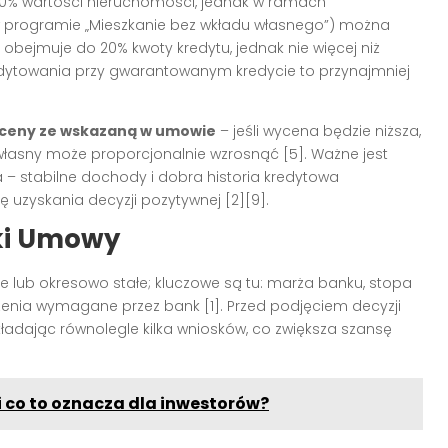
0% wartości nieruchomości, jednak w ramach
programie „Mieszkanie bez wkładu własnego”) można
bejmuje do 20% kwoty kredytu, jednak nie więcej niż
edytowania przy gwarantowanym kredycie to przynajmniej
yceny ze wskazaną w umowie
– jeśli wycena będzie niższa,
własny może proporcjonalnie wzrosnąć
[5]
. Ważne jest
a – stabilne dochody i dobra historia kredytowa
sę uzyskania decyzji pozytywnej
[2][9]
.
ki Umowy
 lub okresowo stałe; kluczowe są tu: marża banku, stopa
eczenia wymagane przez bank
[1]
. Przed podjęciem decyzji
ładając równolegle kilka wniosków, co zwiększa szansę
i co to oznacza dla inwestorów?