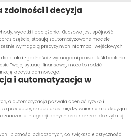
 zdolności i decyzja
ody, wydatki i obciążenia. Kluczowa jest spójność
 coraz częściej stosują zautomatyzowane modele
ocześnie wymagają precyzyjnych informacji wejściowych.
u kapitału i zgodności z wymogami prawa. Jeśli bank nie
ie Twojej sytuacji finansowej, może to rodzić
ankcję kredytu darmowego.
acja i automatyzacja w
ych, a automatyzacja pozwala oceniać ryzyko i
za procedury, skraca czas między wnioskiem a decyzją i
e znaczenie integracji danych oraz narzędzi do szybkiej
ch i płatności odroczonych, co zwiększa elastyczność