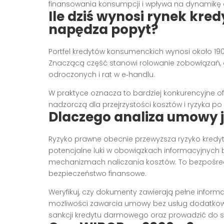
finansowania konsumpcji i wpływa na dynamikę 
Ile dziś wynosi rynek kr
napędza popyt?
Portfel kredytów konsumenckich wynosi około 190 m
Znaczącą część stanowi rolowanie zobowiązań, a
odroczonych i rat w e‑handlu.
W praktyce oznacza to bardziej konkurencyjne ofe
nadzorczą dla przejrzystości kosztów i ryzyka p
Dlaczego analiza umowy j
Ryzyko prawne obecnie przewyższa ryzyko kred
potencjalne luki w obowiązkach informacyjnych 
mechanizmach naliczania kosztów. To bezpośredn
bezpieczeństwo finansowe.
Weryfikuj, czy dokumenty zawierają pełne informa
możliwości zawarcia umowy bez usług dodatkowy
sankcji kredytu darmowego oraz prowadzić do 