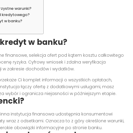
rzystne warunki?
od kredytowego?
yt w banku?
 kredyt w banku?
ane finansowe, selekcja ofert pod kątem kosztu całkowitego
ocenę ryzyka. Cyfrowy wniosek i zdalna weryfikacja
i w zakresie dochodów i wydatków.
przekaże Ci komplet informacji o wszystkich opłatach,
i instytucja łączy ofertę z dodatkowymi usługami, masz
za wybór i ogranicza niejasności w późniejszym etapie.
encki?
 inna instytucja finansowa udostępnia konsumentowi
y wraz z odsetkami. Oznacza to z góry określone warunki,
zerokie obowiązki informacyjne po stronie banku.