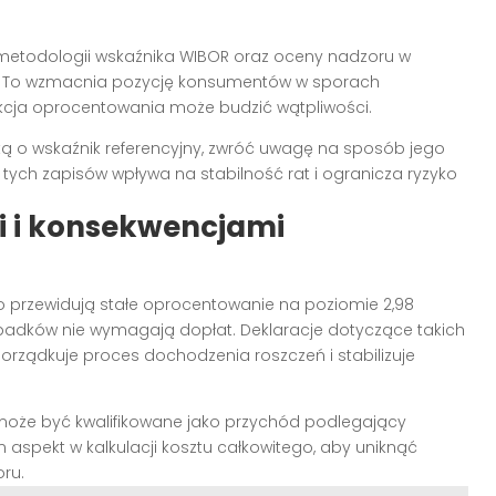
metodologii wskaźnika WIBOR oraz oceny nadzoru w
. To wzmacnia pozycję konsumentów w sporach
kcja oprocentowania może budzić wątpliwości.
ą o wskaźnik referencyjny, zwróć uwagę na sposób jego
ć tych zapisów wpływa na stabilność rat i ogranicza ryzyko
 i konsekwencjami
przewidują stałe oprocentowanie na poziomie 2,98
ypadków nie wymagają dopłat. Deklaracje dotyczące takich
orządkuje proces dochodzenia roszczeń i stabilizuje
może być kwalifikowane jako przychód podlegający
aspekt w kalkulacji kosztu całkowitego, aby uniknąć
ru.