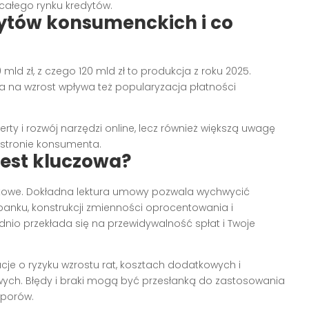
całego rynku kredytów.
edytów konsumenckich i co
ld zł, z czego 120 mld zł to produkcja z roku 2025.
 na wzrost wpływa też popularyzacja płatności
rty i rozwój narzędzi online, lecz również większą uwagę
o stronie konsumenta.
est kluczowa?
ytowe. Dokładna lektura umowy pozwala wychwycić
banku, konstrukcji zmienności oprocentowania i
io przekłada się na przewidywalność spłat i Twoje
cje o ryzyku wzrostu rat, kosztach dodatkowych i
ch. Błędy i braki mogą być przesłanką do zastosowania
sporów.