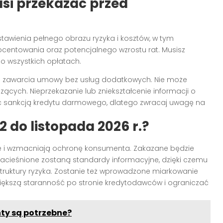
si przekazać przed
tawienia pełnego obrazu ryzyka i kosztów, w tym
ocentowania oraz potencjalnego wzrostu rat. Musisz
 o wszystkich opłatach.
 zawarcia umowy bez usług dodatkowych. Nie może
ących. Nieprzekazanie lub zniekształcenie informacji o
 sankcją kredytu darmowego, dlatego zwracaj uwagę na
 do listopada 2026 r.?
e i wzmacniają ochronę konsumenta. Zakazane będzie
acieśnione zostaną standardy informacyjne, dzięki czemu
 struktury ryzyka. Zostanie też wprowadzone miarkowanie
ększą staranność po stronie kredytodawców i ograniczać
ty są potrzebne?