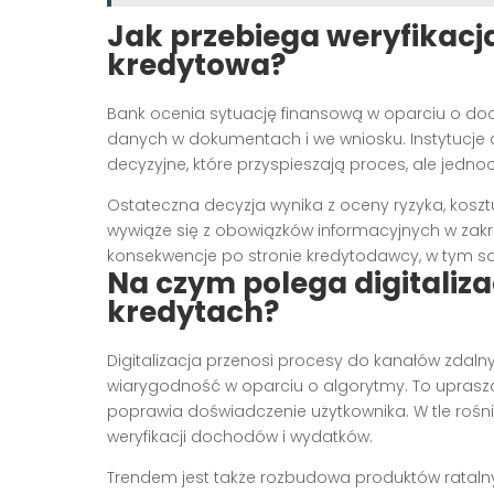
Jak przebiega weryfikacja
kredytowa?
Bank ocenia sytuację finansową w oparciu o doch
danych w dokumentach i we wniosku. Instytucje
decyzyjne, które przyspieszają proces, ale jedn
Ostateczna decyzja wynika z oceny ryzyka, koszt
wywiąże się z obowiązków informacyjnych w zakres
konsekwencje po stronie kredytodawcy, w tym s
Na czym polega digitaliz
kredytach?
Digitalizacja przenosi procesy do kanałów zdaln
wiarygodność w oparciu o algorytmy. To upraszc
poprawia doświadczenie użytkownika. W tle rośni
weryfikacji dochodów i wydatków.
Trendem jest także rozbudowa produktów ratalny