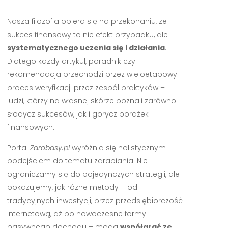
Nasza filozofia opiera się na przekonaniu, że
sukces finansowy to nie efekt przypadku, ale
systematycznego uczenia się i działania
.
Dlatego każdy artykuł, poradnik czy
rekomendacja przechodzi przez wieloetapowy
proces weryfikacji przez zespół praktyków –
ludzi, którzy na własnej skórze poznali zarówno
słodycz sukcesów, jak i gorycz porażek
finansowych.
Portal
Zarobasy.pl
wyróżnia się holistycznym
podejściem do tematu zarabiania. Nie
ograniczamy się do pojedynczych strategii, ale
pokazujemy, jak różne metody – od
tradycyjnych inwestycji, przez przedsiębiorczość
internetową, aż po nowoczesne formy
pasywnego dochodu – mogą
współgrać ze