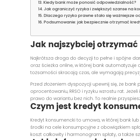
Kiedy bank może ponosić odpowiedzialność?
Jak ograniczyć ryzyka i zwiększyć szanse na ko
Dlaczego ryzyko prawne stało się ważniejsze 
Podsumowanie: jak bezpiecznie otrzymać kred
Jak najszybciej otrzymać
Najkrótsza droga do decyzji to pełne i spójne d
oraz ścieżka online, w której bank automatyzuje 
tożsamości skracają czas, ale wymagają precyzj
Przed złożeniem dyspozycji upewnij się, że bank 
oprocentowaniu, RRSO i ryzyku wzrostu rat. Jeżel
prawo do wariantu bez nich. To realnie przyspies
Czym jest kredyt konsum
Kredyt konsumencki to umowa, w której bank lub
środki na cele konsumpcyjne z obowiązkiem spłat
koszt całkowity i harmonogram spłaty, a także s