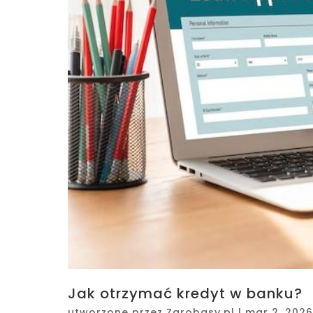
Jak otrzymać kredyt w banku?
utworzone przez
Zarobasy.pl
|
mar 2, 2026