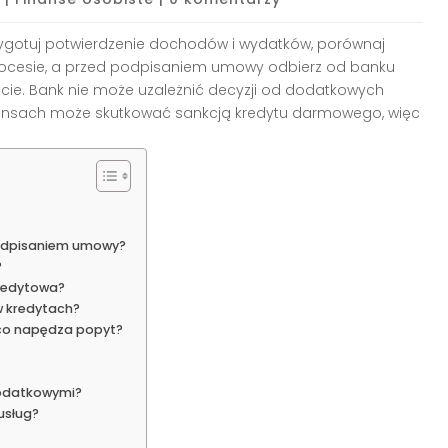
zygotuj potwierdzenie dochodów i wydatków, porównaj
 procesie, a przed podpisaniem umowy odbierz od banku
szcie. Bank nie może uzależnić decyzji od dodatkowych
finansach może skutkować sankcją kredytu darmowego, więc
podpisaniem umowy?
?
kredytowa?
w kredytach?
i co napędza popyt?
podatkowymi?
usług?