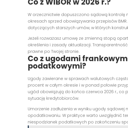
Co z WIBOR w 2026 r.?
W orzecznictwie dopuszczono sądową kontrolę 
okresach sprzed obowiązywania przepisów BMR
dotyczących starszych umów, w których konstru
Jeżeli rozważasz umowę ze zmienną stopą opart
określenia i zasady aktualizacji. Transparentnoś
prawne po Twojej stronie.
Co z ugodami frankowymi
podatkowymi?
Ugody zawierane w sprawach walutowych często 
procent w całym okresie i w ponad połowie prz
ugód obowiązują do końca czerwca 2026 r., co p
sytuację kredytobiorców.
Umorzenie zadłużenia w wyniku ugody sądowej 
opodatkowaniu. W praktyce warto uwzględnić ten 
niespodzianek podatkowych po zakończeniu spo