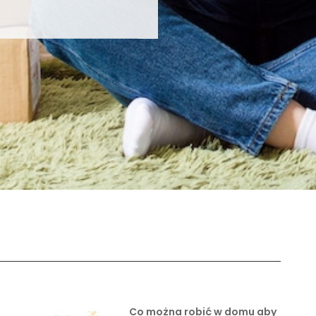
Co można robić w domu aby
zarobić?
lip 8, 2026
Na czym można szybko
zarobić w interne …