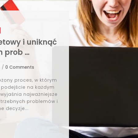
 online
 co to jest i jak
praktyce?
/
0 Comments
 2026
ywny model marketingowy, w
cuje z partnerami, oferując
ektów, takich jak sprzedaż,
ęcie w link. W tym modelu
wypłacane...