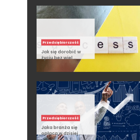
Jak się dorobić w
życiu bez wiel …
Przedsiębiorczość
Jaka branża się
opłaca w dzisiej …
Finanse osobiste