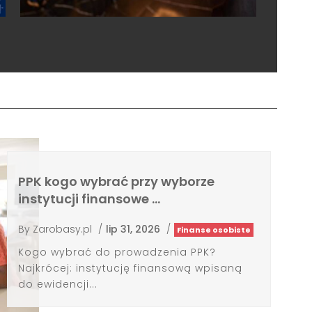
PPK kogo wybrać przy wyborze
instytucji finansowe …
By
Zarobasy.pl
/
lip 31, 2026
/
Finanse osobiste
Kogo wybrać do prowadzenia PPK?
Najkrócej: instytucję finansową wpisaną
do ewidencji...
Ike do kiedy wpłata jest możliwa?
By
Zarobasy.pl
/
lip 29, 2026
/
Finanse osobiste