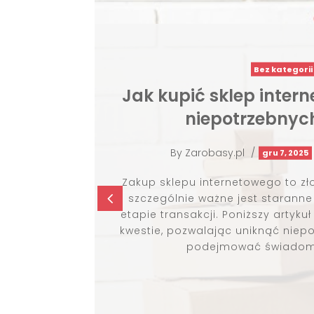
Zarabianie
Program afiliacyjny
działa w 
By
Zarobasy.pl
/
sty 19,
4
Program afiliacyjny to efekt
którym reklamodawca współpra
im prowizję od osiągniętych ef
pozyskanie leada czy klikni
wynagrodzenie 