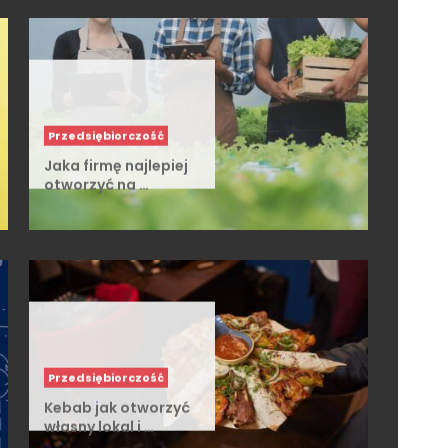
Jaka firmę najlepiej
otworzyć na …
Przedsiębiorczość
Kebab jak otworzyć
własny lokal i …