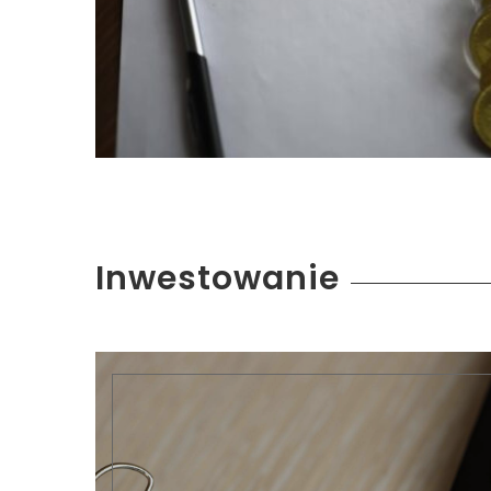
Inwestowanie
Co rozliczamy w PIT 38 i kiedy …
lip 30, 2026