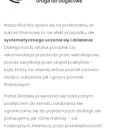
Dlatego każdy artykuł, poradnik czy
rekomendacja przechodzi przez wieloetapowy
proces weryfikacji przez zespół praktyków –
ludzi, którzy na własnej skórze poznali zarówno
słodycz sukcesów, jak i gorycz porażek
finansowych.
Portal
Zarobasy.pl
wyróżnia się holistycznym
podejściem do tematu zarabiania. Nie
ograniczamy się do pojedynczych strategii, ale
pokazujemy, jak różne metody – od
tradycyjnych inwestycji, przez przedsiębiorczość
internetową, aż po nowoczesne formy
pasywnego dochodu – mogą
współgrać ze
sobą
w ramach spersonalizowanego planu
finansowego.