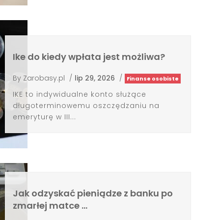
IKE to indywidualne konto służące
długoterminowemu oszczędzaniu na
emeryturę w III...
Jak odzyskać pieniądze z banku po
zmarłej matce …
By
Zarobasy.pl
/
lip 29, 2026
/
Finanse osobiste
Aby odzyskać pieniądze z banku po
zmarłej matce, najpierw ustal, w jakich
bankach miała...