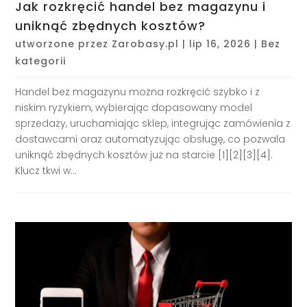
Jak rozkręcić handel bez magazynu i
uniknąć zbędnych kosztów?
utworzone przez
Zarobasy.pl
|
lip 16, 2026
|
Bez
kategorii
Handel bez magazynu można rozkręcić szybko i z
niskim ryzykiem, wybierając dopasowany model
sprzedaży, uruchamiając sklep, integrując zamówienia z
dostawcami oraz automatyzując obsługę, co pozwala
uniknąć zbędnych kosztów już na starcie [1][2][3][4].
Klucz tkwi w...