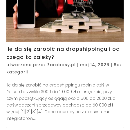
Ile da się zarobić na dropshippingu i od
czego to zależy?
utworzone przez
Zarobasy.pl
|
maj 14, 2026
|
Bez
kategorii
Ile da się zarobić na dropshippingu realnie dziś w
Polsce to zwykle 3000 do 10 000 zł miesięcznie, przy
czym początkujący osiągają około 500 do 2000 zł, a
doświadczeni sprzedawcy dochodzą do 50 000 zł i
więcej [1][2][3][4]. Dane operacyjne z ekosystemu
integratorów...