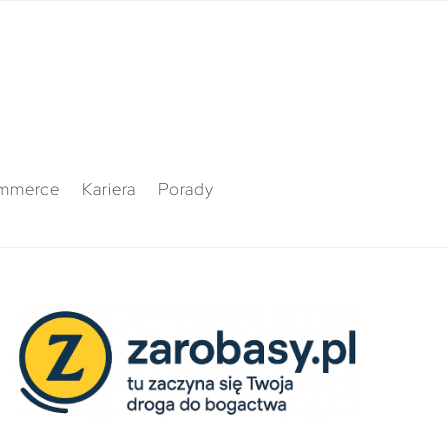
mmerce
Kariera
Porady