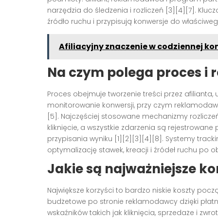
narzędzia do śledzenia i rozliczeń [3][4][7]. Kluc
źródło ruchu i przypisują konwersje do właściweg
Afiliacyjny znaczenie w codziennej ko
Na czym polega proces i ro
Proces obejmuje tworzenie treści przez afilianta,
monitorowanie konwersji, przy czym reklamodawc
[5]. Najczęściej stosowane mechanizmy rozliczeń
kliknięcie, a wszystkie zdarzenia są rejestrowane
przypisania wyniku [1][2][3][4][8]. Systemy trac
optymalizację stawek, kreacji i źródeł ruchu po o
Jakie są najważniejsze kor
Największe korzyści to bardzo niskie koszty począ
budżetowe po stronie reklamodawcy dzięki płatn
wskaźników takich jak kliknięcia, sprzedaże i zwro