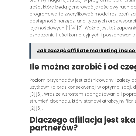
Start wymaga rejestracji w programie partnerski
treści, które będą generować jakościowy ruch 
program, warto zweryfikować model rozliczeń, zas
dostępność narzędzi analitycznych oraz wsparci
lojalnościowych [1][4][7]. Ważne jest też zapew
oznaczanie treści komercyjnych i poszanowanie
Jak zacząć affiliate marketing i na c
Ile można zarobić i od cze
Poziom przychodów jest zróżnicowany i zależy od b
użytkownika oraz konsekwencji w optymalizacji,
[3][6]. Wraz ze wzrostem zaangażowania i popra
strumień dochodu, który stanowi atrakcyjny filar 
[2][6].
Dlaczego afiliacja jest 
partnerów?