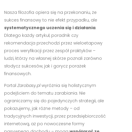
Nasza filozofia opiera się na przekonaniu, że
sukces finansowy to nie efekt przypadku, ale
systematycznego uczenia się i działania
.
Dlatego każdy artykuł, poradnik czy
rekomendacja przechodzi przez wieloetapowy
proces weryfikacji przez zespół praktyków –
ludzi, którzy na własnej skórze poznali zarówno
słodycz sukcesów, jak i gorycz porażek
finansowych.
Portal
Zarobasy.pl
wyróżnia się holistycznym
podejściem do tematu zarabiania. Nie
ograniczamy się do pojedynczych strategii, ale
pokazujemy, jak różne metody – od
tradycyjnych inwestycji, przez przedsiębiorczość
internetową, aż po nowoczesne formy
pasywnego dochodu – mogą
współgrać ze