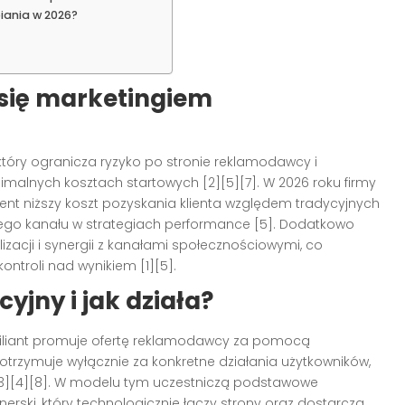
iania w 2026?
 się marketingiem
 który ogranicza ryzyko po stronie reklamodawcy i
nimalnych kosztach startowych [2][5][7]. W 2026 roku firmy
cent niższy koszt pozyskania klienta względem tradycyjnych
ego kanału w strategiach performance [5]. Dodatkowo
lizacji i synergii z kanałami społecznościowymi, co
ntroli nad wynikiem [1][5].
cyjny i jak działa?
afiliant promuje ofertę reklamodawcy za pomocą
 otrzymuje wyłącznie za konkretne działania użytkowników,
][2][3][4][8]. W modelu tym uczestniczą podstawowe
erski, który technologicznie łączy strony oraz dostarcza