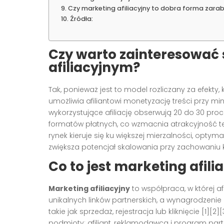
Czy marketing afiliacyjny to dobra forma zarab
Źródła:
Czy warto zainteresować
afiliacyjnym?
Tak, ponieważ jest to model rozliczany za efekty,
umożliwia afiliantowi monetyzację treści przy mi
wykorzystujące afiliację obserwują 20 do 30 pro
formatów płatnych, co wzmacnia atrakcyjność t
rynek kieruje się ku większej mierzalności, optyma
zwiększa potencjał skalowania przy zachowaniu ko
Co to jest marketing afilia
Marketing afiliacyjny
to współpraca, w której 
unikalnych linków partnerskich, a wynagrodzenie
takie jak sprzedaż, rejestracja lub kliknięcie [1
podmioty: afiliant, reklamodawca i program partn