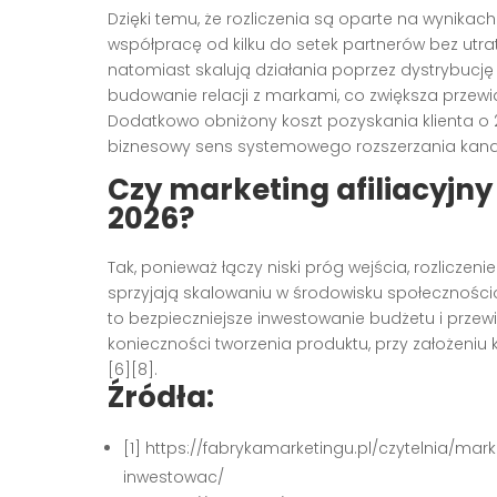
Dzięki temu, że rozliczenia są oparte na wynikac
współpracę od kilku do setek partnerów bez utraty 
natomiast skalują działania poprzez dystrybucję 
budowanie relacji z markami, co zwiększa przewid
Dodatkowo obniżony koszt pozyskania klienta 
biznesowy sens systemowego rozszerzania kanału
Czy marketing afiliacyjny
2026?
Tak, ponieważ łączy niski próg wejścia, rozliczen
sprzyjają skalowaniu w środowisku społecznośc
to bezpieczniejsze inwestowanie budżetu i przewi
konieczności tworzenia produktu, przy założeniu 
[6][8].
Źródła:
[1] https://fabrykamarketingu.pl/czytelnia/ma
inwestowac/