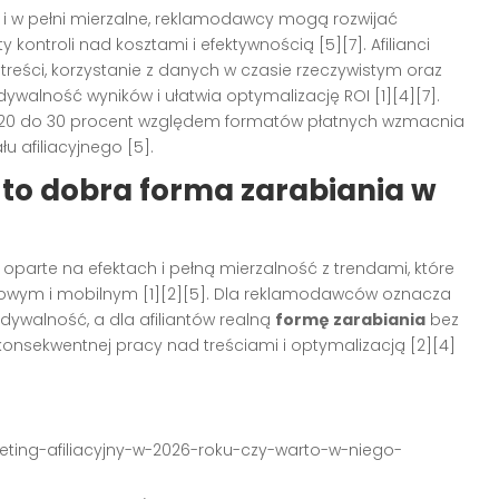
h i w pełni mierzalne, reklamodawcy mogą rozwijać
kontroli nad kosztami i efektywnością [5][7]. Afilianci
treści, korzystanie z danych w czasie rzeczywistym oraz
ywalność wyników i ułatwia optymalizację ROI [1][4][7].
o 20 do 30 procent względem formatów płatnych wzmacnia
 afiliacyjnego [5].
 to dobra forma zarabiania w
ie oparte na efektach i pełną mierzalność z trendami, które
iowym i mobilnym [1][2][5]. Dla reklamodawców oznacza
dywalność, a dla afiliantów realną
formę zarabiania
bez
konsekwentnej pracy nad treściami i optymalizacją [2][4]
rketing-afiliacyjny-w-2026-roku-czy-warto-w-niego-