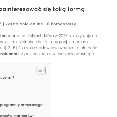
 zainteresować się taką formą
6
|
Zarabianie online
|
0 komentarzy
nia
oparta na efektach, która w 2026 roku zyskuje na
okiej mierzalności i ścisłej integracji z mediami
 [1][2][5]. Dla reklamodawców oznacza to płatność
rabiania
na poleceniach bez tworzenia własnego
acyjnym?
e programu partnerskiego?
odawców i partnerów?