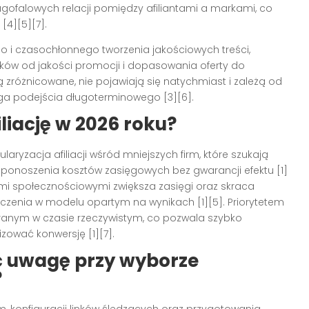
gofalowych relacji pomiędzy afiliantami a markami, co
[4][5][7].
 i czasochłonnego tworzenia jakościowych treści,
ików od jakości promocji i dopasowania oferty do
 są zróżnicowane, nie pojawiają się natychmiast i zależą od
a podejścia długoterminowego [3][6].
iliację w 2026 roku?
laryzacja afiliacji wśród mniejszych firm, które szukają
 ponoszenia kosztów zasięgowych bez gwarancji efektu [1]
iami społecznościowymi zwiększa zasięgi oraz skraca
iczenia w modelu opartym na wynikach [1][5]. Priorytetem
eranym w czasie rzeczywistym, co pozwala szybko
izować konwersję [1][7].
ić uwagę przy wyborze
?