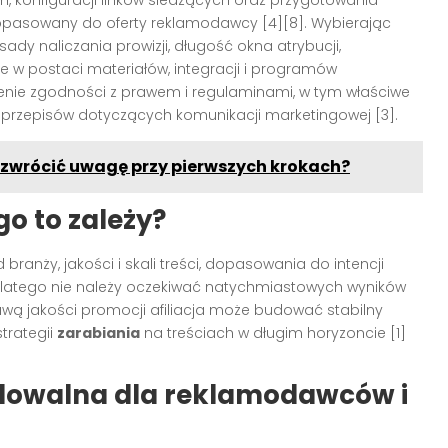
m, konfiguracji linków śledzących oraz przygotowania
dopasowany do oferty reklamodawcy [4][8]. Wybierając
ady naliczania prowizji, długość okna atrybucji,
e w postaci materiałów, integracji i programów
nienie zgodności z prawem i regulaminami, w tym właściwe
 przepisów dotyczących komunikacji marketingowej [3].
o zwrócić uwagę przy pierwszych krokach?
go to zależy?
ranży, jakości i skali treści, dopasowania do intencji
 dlatego nie należy oczekiwać natychmiastowych wyników
wą jakości promocji afiliacja może budować stabilny
strategii
zarabiania
na treściach w długim horyzoncie [1]
skalowalna dla reklamodawców i