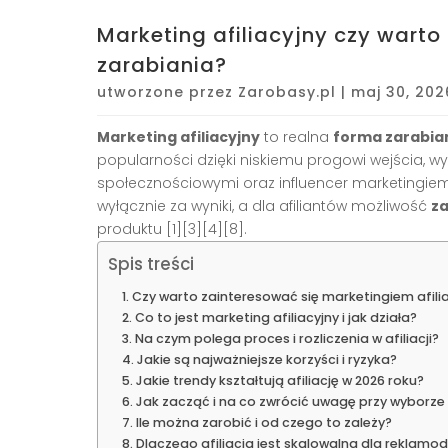
Marketing afiliacyjny czy warto
zarabiania?
utworzone przez
Zarobasy.pl
|
maj 30, 202
Marketing afiliacyjny
to realna
forma zarabia
popularności dzięki niskiemu progowi wejścia, wys
społecznościowymi oraz influencer marketingiem
wyłącznie za wyniki, a dla afiliantów możliwość
za
produktu [1][3][4][8].
Spis treści
Czy warto zainteresować się marketingiem afili
Co to jest marketing afiliacyjny i jak działa?
Na czym polega proces i rozliczenia w afiliacji?
Jakie są najważniejsze korzyści i ryzyka?
Jakie trendy kształtują afiliację w 2026 roku?
Jak zacząć i na co zwrócić uwagę przy wyborz
Ile można zarobić i od czego to zależy?
Dlaczego afiliacja jest skalowalna dla reklam