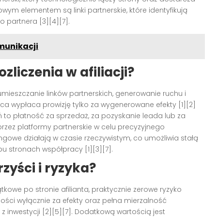
zowym elementem są linki partnerskie, które identyfikują
o partnera [3][4][7].
munikacji
zliczenia w afiliacji?
 umieszczanie linków partnerskich, generowanie ruchu i
a wypłaca prowizję tylko za wygenerowane efekty [1][2]
 to płatność za sprzedaż, za pozyskanie leada lub za
 przez platformy partnerskie w celu precyzyjnego
kingowe działają w czasie rzeczywistym, co umożliwia stałą
bu stronach współpracy [1][3][7].
zyści i ryzyka?
tkowe po stronie afilianta, praktycznie zerowe ryzyko
ości wyłącznie za efekty oraz pełna mierzalność
t z inwestycji [2][5][7]. Dodatkową wartością jest