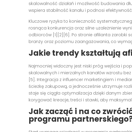
skalowalność działań i możliwość budowania dłu
wspiera stabilność kanału i podnosi efektywność 
Kluczowe ryzyka to konieczność systematycznego
rosnąca konkurencja oraz silne uzależnienie wyn
odbiorców [1][2][6]. Po stronie afilianta zarobki
branży oraz poziomu zaangażowania, co wymag
Jakie trendy kształtują af
Najmocniej widoczny jest niski próg wejścia i popu
skalowalnych i mierzalnych kanałów wzrostu bez
[5]. Integracja z influencer marketingiem i med
ścieżkę zakupową, a jednocześnie utrzymuje rozl
staje się ciągła optymalizacja dzięki danym zbi
korygować kreacje, treści i stawki, aby maksymal
Jak zacząć i na co zwróc
programu partnerskiego