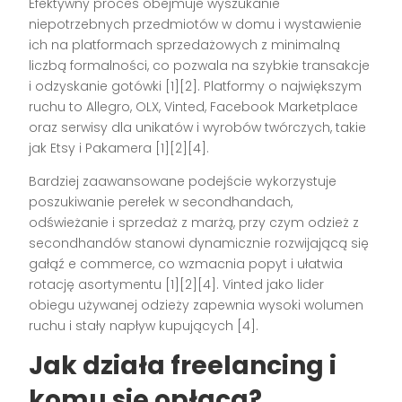
Efektywny proces obejmuje wyszukanie
niepotrzebnych przedmiotów w domu i wystawienie
ich na platformach sprzedażowych z minimalną
liczbą formalności, co pozwala na szybkie transakcje
i odzyskanie gotówki [1][2]. Platformy o największym
ruchu to Allegro, OLX, Vinted, Facebook Marketplace
oraz serwisy dla unikatów i wyrobów twórczych, takie
jak Etsy i Pakamera [1][2][4].
Bardziej zaawansowane podejście wykorzystuje
poszukiwanie perełek w secondhandach,
odświeżanie i sprzedaż z marżą, przy czym odzież z
secondhandów stanowi dynamicznie rozwijającą się
gałąź e commerce, co wzmacnia popyt i ułatwia
rotację asortymentu [1][2][4]. Vinted jako lider
obiegu używanej odzieży zapewnia wysoki wolumen
ruchu i stały napływ kupujących [4].
Jak działa freelancing i
komu się opłaca?