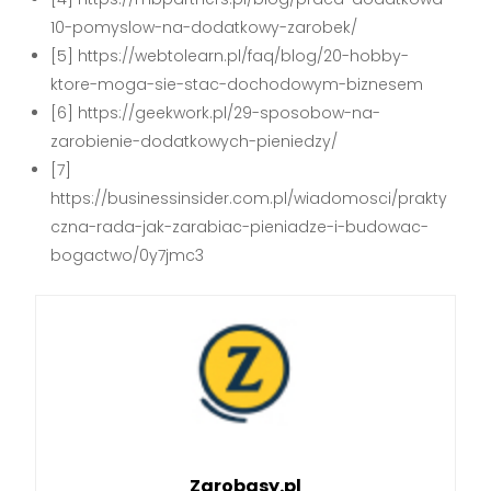
10-pomyslow-na-dodatkowy-zarobek/
[5] https://webtolearn.pl/faq/blog/20-hobby-
ktore-moga-sie-stac-dochodowym-biznesem
[6] https://geekwork.pl/29-sposobow-na-
zarobienie-dodatkowych-pieniedzy/
[7]
https://businessinsider.com.pl/wiadomosci/prakty
czna-rada-jak-zarabiac-pieniadze-i-budowac-
bogactwo/0y7jmc3
Zarobasy.pl