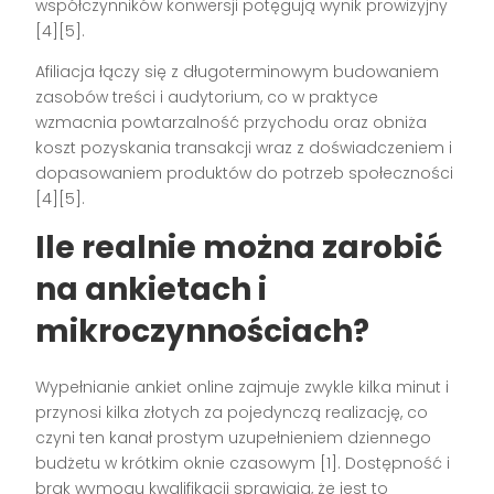
współczynników konwersji potęgują wynik prowizyjny
[4][5].
Afiliacja łączy się z długoterminowym budowaniem
zasobów treści i audytorium, co w praktyce
wzmacnia powtarzalność przychodu oraz obniża
koszt pozyskania transakcji wraz z doświadczeniem i
dopasowaniem produktów do potrzeb społeczności
[4][5].
Ile realnie można zarobić
na ankietach i
mikroczynnościach?
Wypełnianie ankiet online zajmuje zwykle kilka minut i
przynosi kilka złotych za pojedynczą realizację, co
czyni ten kanał prostym uzupełnieniem dziennego
budżetu w krótkim oknie czasowym [1]. Dostępność i
brak wymogu kwalifikacji sprawiają, że jest to