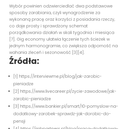
Wybór powinien odzwierciedlać dwa podstawowe
sposoby zarabiania, czyli wynagrodzenie za
wykonaną pracę oraz korzyści z posiadania rzeczy,
co daje prosty i sprawdzony schemat
porządkowania działań w skali tygodnia i miesiąca
[7]. Gig economy ułatwia łączenie tych ścieżek w
jednym harmonogramie, co zwiększa odporność na
wahania zleceń i sezonowość [3][4].
Źródła:
[1] https://interviewme.pl/blog/jak-zarobic-
pieniadze
[2] https://www.livecareer.pl/zycie-zawodowe/jak-
zarobic-pieniadze
[3] https://www.bankier.pl/smart/10-pomyslow-na-
dodatkowy-zarobek-sprawdz-jak-dorobic-do-
pensji
[4] https://mbpartners.pl/blog/praca-dodatkowa-