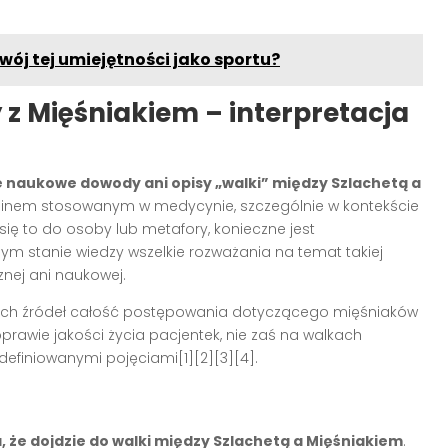
wój tej umiejętności jako sportu?
 z Mięśniakiem – interpretacja
ne naukowe dowody ani opisy „walki” między Szlachetą a
rminem stosowanym w medycynie, szczególnie w kontekście
 się to do osoby lub metafory, konieczne jest
m stanie wiedzy wszelkie rozważania na temat takiej
znej ani naukowej.
znych źródeł całość postępowania dotyczącego mięśniaków
prawie jakości życia pacjentek, nie zaś na walkach
finiowanymi pojęciami[1][2][3][4].
 że dojdzie do walki między Szlachetą a Mięśniakiem
.