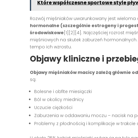
Które współczesne sportowe style pł
Rozwój mięśniaków uwarunkowany jest wieloma cz
hormonalne (szczególnie estrogeny i progest
środowiskowe
[1][2][4]. Najczęściej rozrost m
mięśniowych na skutek zaburzeń hormonalnych. Cz
tempo ich wzrostu.
Objawy kliniczne i przebi
Objawy mięśniaków macicy zależą głównie od ich
są:
Bolesne i obfite miesiączki
Ból w okolicy miednicy
Uczucie ciężkości
Zaburzenia w oddawaniu moczu – nacisk na p
Problemy z płodnością i komplikacje w trakcie 