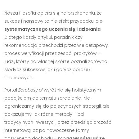
Nasza filozofia opiera się na przekonaniu, że
sukces finansowy to nie efekt przypadku, ale
systematycznego uczenia się i działania
.
Dlatego każdy artykuł, poradnik czy
rekomendacja przechodzi przez wieloetapowy
proces weryfikacji przez zespół praktyków –
ludzi, którzy na własnej skórze poznali zarówno
słodycz sukcesów, jak i gorycz porażek
finansowych.
Portal
Zarobasy.pl
wyróżnia się holistycznym
podejściem do tematu zarabiania. Nie
ograniczamy się do pojedynczych strategii, ale
pokazujemy, jak różne metody – od
tradycyjnych inwestycji, przez przedsiębiorczość
internetową, aż po nowoczesne formy
pasywnego dochodu – mogą
współgrać ze