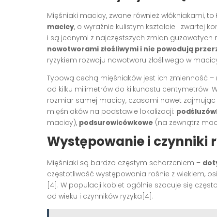
Mięśniaki macicy, zwane również włókniakami, to
macicy
, o wyraźnie kulistym kształcie i zwartej 
i są jednymi z najczęstszych zmian guzowatych
nowotworami złośliwymi i nie powodują prze
ryzykiem rozwoju nowotworu złośliwego w macicy[
Typową cechą mięśniaków jest ich zmienność –
od kilku milimetrów do kilkunastu centymetrów.
rozmiar samej macicy, czasami nawet zajmując ca
mięśniaków na podstawie lokalizacji:
podśluzó
macicy),
podsurowicówkowe
(na zewnątrz maci
Występowanie i czynniki
Mięśniaki są bardzo częstym schorzeniem –
dot
częstotliwość występowania rośnie z wiekiem, 
[4]. W populacji kobiet ogólnie szacuje się czę
od wieku i czynników ryzyka[4].