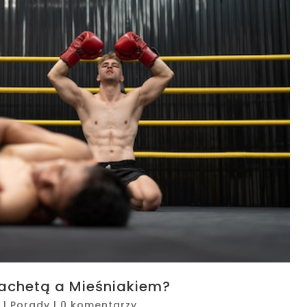
lachetą a Mieśniakiem?
|
Porady
|
0 komentarzy