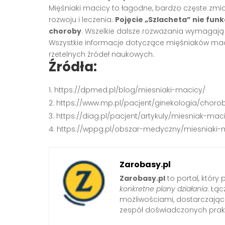
Mięśniaki macicy to łagodne, bardzo częste 
rozwoju i leczenia.
Pojęcie „Szlacheta” nie funk
choroby
. Wszelkie dalsze rozważania wymagają 
Wszystkie informacje dotyczące mięśniaków mac
rzetelnych źródeł naukowych.
Źródła:
https://dpmed.pl/blog/miesniaki-macicy/
https://www.mp.pl/pacjent/ginekologia/choro
https://diag.pl/pacjent/artykuly/miesniak-ma
https://wppg.pl/obszar-medyczny/miesniaki-
Zarobasy.pl
Zarobasy.pl
to portal, który
konkretne plany działania
. Łą
możliwościami, dostarczając
zespół doświadczonych prak