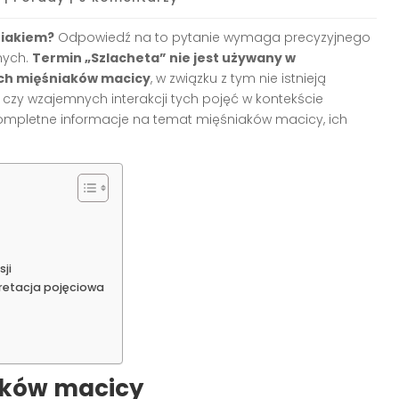
niakiem?
Odpowiedź na to pytanie wymaga precyzyjnego
nych.
Termin „Szlacheta” nie jest używany w
ch mięśniaków macicy
, w związku z tym nie istnieją
 czy wzajemnych interakcji tych pojęć w kontekście
kompletne informacje na temat mięśniaków macicy, ich
ji
pretacja pojęciowa
aków macicy