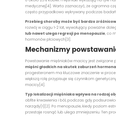
U około 25% kobiet mięśniaki wykazują na tyle na
medycznej[4]. Warto zaznaczyć, że ogromna czę
często przypadkowo wykrywany podczas badań
Przebieg choroby może być bardzo zróżnico
rozwój w ciągu 1-2 lat, wywołujący poważne doleg
lub nawet ulega regresji po menopauzie
, co 
hormonów płciowych[3].
Mechanizmy powstawania i
Powstawanie mięśniaków macicy jest związane 
mięśni gładkich na skutek zaburzeń hormon
progesteronem ma kluczowe znaczenie w procesie
większą rolę przypisuje się czynnikom genetycz
macicy[4].
Typ lokalizacji mięśniaka wpływa na rodzaj o
obfite krwawienia i ból, podczas gdy podsurowi
narządy[1][2]. Po menopauzie, kiedy poziom es
przestaje rosnąć lub ulega zmniejszeniu. Ten p