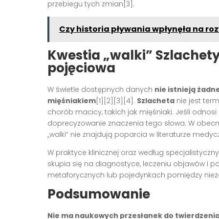
przebiegu tych zmian[3].
Czy historia pływania wpłynęła na roz
Kwestia „walki” Szlachety
pojęciowa
W świetle dostępnych danych
nie istnieją żad
mięśniakiem
[1][2][3][4].
Szlacheta
nie jest te
chorób macicy, takich jak mięśniaki. Jeśli odnosi
doprecyzowanie znaczenia tego słowa. W obecny
„walki” nie znajdują poparcia w literaturze medyc
W praktyce klinicznej oraz według specjalistyc
skupia się na diagnostyce, leczeniu objawów i po
metaforycznych lub pojedynkach pomiędzy niezde
Podsumowanie
Nie ma naukowych przesłanek do twierdzenia,