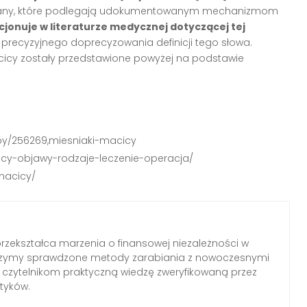
zmiany, które podlegają udokumentowanym mechanizmom
cjonuje w literaturze medycznej dotyczącej tej
precyzyjnego doprecyzowania definicji tego słowa.
icy zostały przedstawione powyżej na podstawie
by/256269,miesniaki-macicy
cicy-objawy-rodzaje-leczenie-operacja/
macicy/
 przekształca marzenia o finansowej niezależności w
czymy sprawdzone metody zarabiania z nowoczesnymi
 czytelnikom praktyczną wiedzę zweryfikowaną przez
tyków.