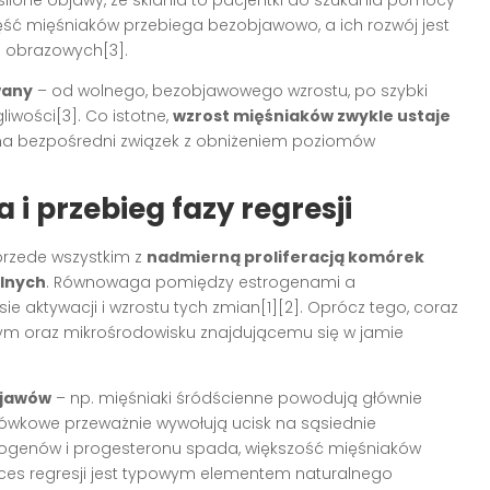
silone objawy, że skłania to pacjentki do szukania pomocy
ść mięśniaków przebiega bezobjawowo, a ich rozwój jest
 obrazowych[3].
wany
– od wolnego, bezobjawowego wzrostu, po szybki
liwości[3]. Co istotne,
wzrost mięśniaków zwykle ustaje
ma bezpośredni związek z obniżeniem poziomów
 przebieg fazy regresji
przede wszystkim z
nadmierną proliferacją komórek
alnych
. Równowaga pomiędzy estrogenami a
 aktywacji i wzrostu tych zmian[1][2]. Oprócz tego, coraz
nym oraz mikrośrodowisku znajdującemu się w jamie
bjawów
– np. mięśniaki śródścienne powodują głównie
cówkowe przeważnie wywołują ucisk na sąsiednie
trogenów i progesteronu spada, większość mięśniaków
roces regresji jest typowym elementem naturalnego