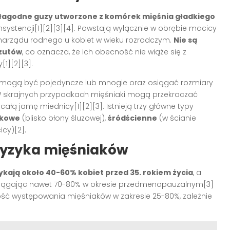
łagodne guzy utworzone z komórek mięśnia gładkiego
konsystencji[1][2][3][4]. Powstają wyłącznie w obrębie macicy
 narządu rodnego u kobiet w wieku rozrodczym.
Nie są
rzutów
, co oznacza, że ich obecność nie wiąże się z
1][2][3].
 mogą być pojedyncze lub mnogie oraz osiągać rozmiary
 W skrajnych przypadkach mięśniaki mogą przekraczać
łą jamę miednicy[1][2][3]. Istnieją trzy główne typy
wkowe
(blisko błony śluzowej),
śródścienne
(w ścianie
cy)[2].
 ryzyka mięśniaków
ykają około 40-60% kobiet przed 35. rokiem życia
, a
osiągając nawet 70-80% w okresie przedmenopauzalnym[3]
stość występowania mięśniaków w zakresie 25-80%, zależnie