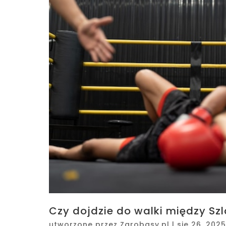
Czy dojdzie do walki między Sz
utworzone przez
Zarobasy.pl
|
sie 26, 2025