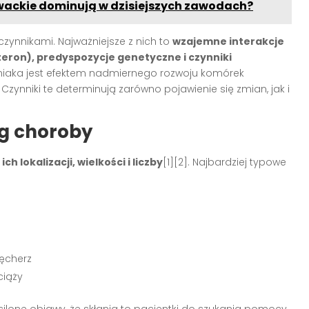
ywackie dominują w dzisiejszych zawodach?
ynnikami. Najważniejsze z nich to
wzajemne interakcje
eron), predyspozycje genetyczne i czynniki
ięśniaka jest efektem nadmiernego rozwoju komórek
ynniki te determinują zarówno pojawienie się zmian, jak i
eg choroby
 lokalizacji, wielkości i liczby
[1][2]. Najbardziej typowe
ęcherz
ciąży