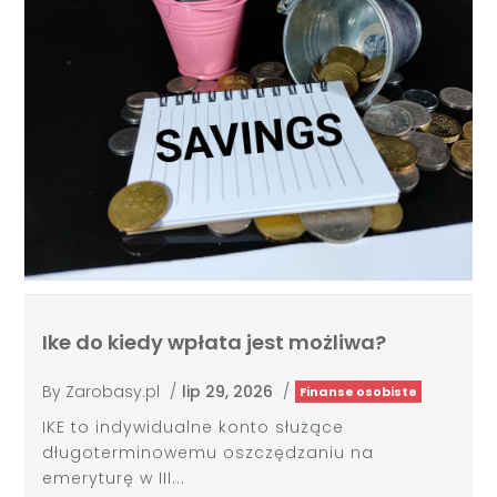
Ike do kiedy wpłata jest możliwa?
By
Zarobasy.pl
/
lip 29, 2026
/
Finanse osobiste
IKE to indywidualne konto służące
długoterminowemu oszczędzaniu na
emeryturę w III...