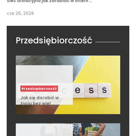
cze 25, 2026
Przedsiębiorczość
Przedsiębiorczość
Jak się dorobić w
życiu bez wiel …