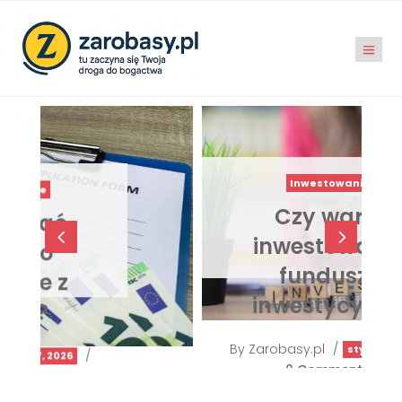
Inwestowanie
Czy warto
4
5
inwestować w
fundusze
inwestycyjne?
By
Zarobasy.pl
/
/
sty 15, 2026
0 Comments