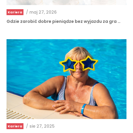
/
maj 27, 2026
Kariera
Gdzie zarobić dobre pieniądze bez wyjazdu za gra …
/
sie 27, 2025
Kariera
Którzy polscy pływacy wszech czasów zapisali si …