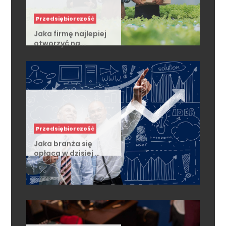
Przedsiębiorczość
Jaka firmę najlepiej
otworzyć na …
Przedsiębiorczość
Jaka branża się
opłaca w dzisiej …