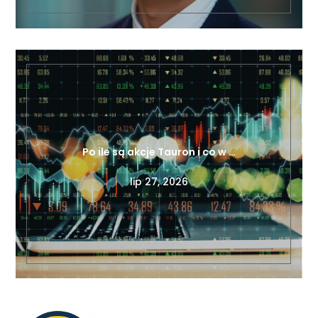
Po ile są akcje Tauron i co w …
lip 27, 2026