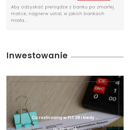
Aby odzyskać pieniądze z banku po zmarłej
matce, najpierw ustal, w jakich bankach
miała...
Inwestowanie
Co rozliczamy w PIT 38 i kiedy …
lip 30, 2026