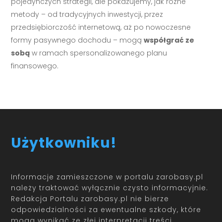
pojedynczych strategii, ale pokazujemy, jak różne
metody – od tradycyjnych inwestycji, przez
przedsiębiorczość internetową, aż po nowoczesne
formy pasywnego dochodu – mogą
współgrać ze
sobą
w ramach spersonalizowanego planu
finansowego.
Użytkowniku!
Informacje zamieszczone w portalu zarobasy.pl
należy traktować wyłącznie czysto informacyjnie.
Redakcja Portalu zarobasy.pl nie bierze
odpowiedzialności za ewentualne szkody, które
mogą wynikać ze złej interpretacji treści.