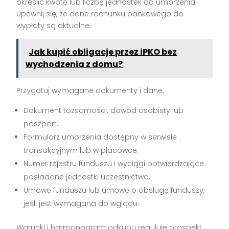
określić kwotę lub liczbę jednostek do umorzenia.
Upewnij się, że dane rachunku bankowego do
wypłaty są aktualne.
Jak kupić obligacje przez iPKO bez
wychodzenia z domu?
Przygotuj wymagane dokumenty i dane:
Dokument tożsamości: dowód osobisty lub
paszport.
Formularz umorzenia dostępny w serwisie
transakcyjnym lub w placówce.
Numer rejestru funduszu i wyciągi potwierdzające
posiadane jednostki uczestnictwa.
Umowę funduszu lub umowę o obsługę funduszy,
jeśli jest wymagana do wglądu.
Warunki i harmonogram odkupu reguluje prospekt