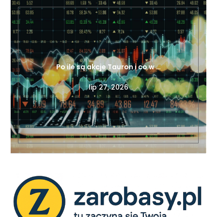
Po ile są akcje Tauron i co w …
lip 27, 2026