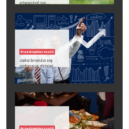
otworzyć na …
Przedsiębiorczość
Jaka branża się
opłaca w dzisiej …
Przedsiębiorczość