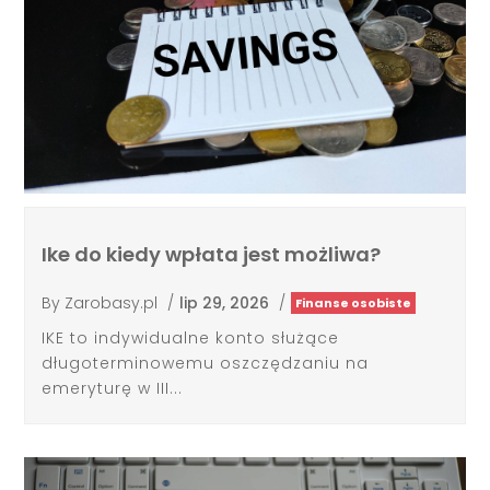
Ike do kiedy wpłata jest możliwa?
By
Zarobasy.pl
/
lip 29, 2026
/
Finanse osobiste
IKE to indywidualne konto służące
długoterminowemu oszczędzaniu na
emeryturę w III...