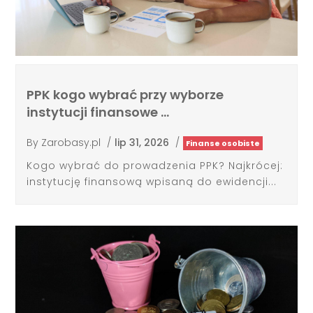
PPK kogo wybrać przy wyborze
instytucji finansowe …
By
Zarobasy.pl
/
lip 31, 2026
/
Finanse osobiste
Kogo wybrać do prowadzenia PPK? Najkrócej:
instytucję finansową wpisaną do ewidencji...