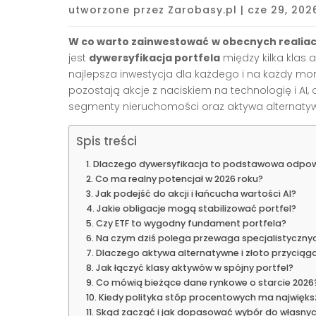
utworzone przez
Zarobasy.pl
|
cze 29, 202
W co warto zainwestować
w obecnych realia
jest
dywersyfikacja portfela
między kilka klas a
najlepsza inwestycja dla każdego i na każdy mo
pozostają akcje z naciskiem na technologię i AI,
segmenty nieruchomości oraz aktywa alternatywne 
Spis treści
Dlaczego dywersyfikacja to podstawowa odpow
Co ma realny potencjał w 2026 roku?
Jak podejść do akcji i łańcucha wartości AI?
Jakie obligacje mogą stabilizować portfel?
Czy ETF to wygodny fundament portfela?
Na czym dziś polega przewaga specjalistyczny
Dlaczego aktywa alternatywne i złoto przyciąga
Jak łączyć klasy aktywów w spójny portfel?
Co mówią bieżące dane rynkowe o starcie 2026
Kiedy polityka stóp procentowych ma najwięks
Skąd zacząć i jak dopasować wybór do własnyc