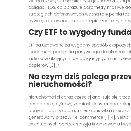
Wśród rozwiązań detalicznych jedno ze źródeł p
obligacji TOS, co obrazuje parametry możliwe d
strategiach defensywnych ważną rolę pełnią też o
bywają traktowane jako zabezpieczenie siły naby
Czy ETF to wygodny fund
ETF są uznawane za wygodny sposób ekspozycji n
fundament podejścia pasywnego do akumulacji ka
indeksów akcyjnych czy obligacyjnych i umożliw
papierów [3][7].
Na czym dziś polega prze
nieruchomości?
Nieruchomości coraz częściej analizuje się pr
gospodarką cyfrową zamiast klasycznego zakupu 
danych i logistyka oraz mieszkaniówka i szeroko
generowany przez AI i e-commerce [1][4]. Sektor 
ewentualnych obniżek sprzyja finansowaniu i wyc