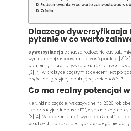
Podsumowanie: w co warto zainwestować w obe
Źródła:
Dlaczego dywersyfikacja
pytanie w co warto zain
Dywersyfikacja
oznacza rozłożenie kapitału mię
wyniku jednej składowej na całość portfela [2][
odmiennym profilu ryzyka oraz różnym zachowani
[3][7]. W praktyce częstym szkieletem jest połącz
części obligacyjnej redukującej zmienność [7].
Co ma realny potencjał w
Kierunki najczęściej wskazywane na 2026 rok obej
i korporacyjne, fundusze ETF, wybrane segmenty 
[3][4]. W otoczeniu możliwych obniżek stóp pr
wrażliwych na koszt pieniądza, szczególnie obligac