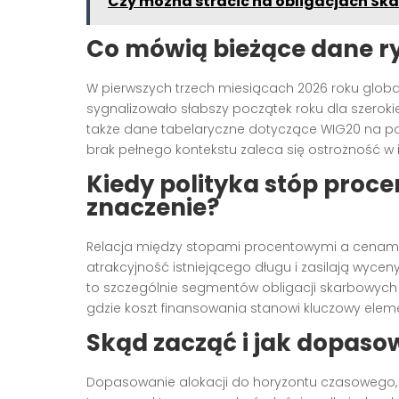
Czy można stracić na obligacjach Sk
Co mówią bieżące dane ry
W pierwszych trzech miesiącach 2026 roku global
sygnalizowało słabszy początek roku dla szeroki
także dane tabelaryczne dotyczące WIG20 na poz
brak pełnego kontekstu zaleca się ostrożność w i
Kiedy polityka stóp proc
znaczenie?
Relacja między stopami procentowymi a cenami o
atrakcyjność istniejącego długu i zasilają wycen
to szczególnie segmentów obligacji skarbowych 
gdzie koszt finansowania stanowi kluczowy eleme
Skąd zacząć i jak dopas
Dopasowanie alokacji do horyzontu czasowego, ak