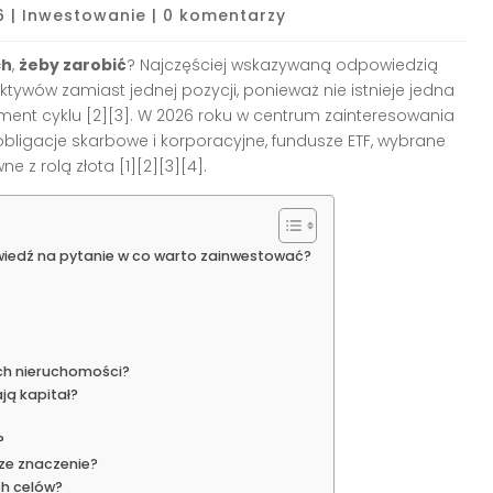
6
|
Inwestowanie
|
0 komentarzy
ch
,
żeby zarobić
? Najczęściej wskazywaną odpowiedzią
ktywów zamiast jednej pozycji, ponieważ nie istnieje jedna
ment cyklu [2][3]. W 2026 roku w centrum zainteresowania
 obligacje skarbowe i korporacyjne, fundusze ETF, wybrane
z rolą złota [1][2][3][4].
iedź na pytanie w co warto zainwestować?
ch nieruchomości?
ją kapitał?
?
ze znaczenie?
h celów?