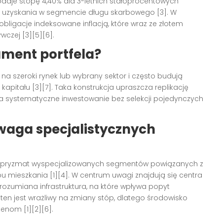
odaje stopę 4,40% dla 3-letnich stałoprocentowych
o uzyskania w segmencie długu skarbowego [3]. W
bligacje indeksowane inflacją, które wraz ze złotem
wczej [3][5][6].
ament portfela?
a szeroki rynek lub wybrany sektor i często budują
pitału [3][7]. Taka konstrukcja upraszcza replikację
ia systematyczne inwestowanie bez selekcji pojedynczych
waga specjalistycznych
zez pryzmat wyspecjalizowanych segmentów powiązanych z
mieszkania [1][4]. W centrum uwagi znajdują się centra
 rozumiana infrastruktura, na które wpływa popyt
ten jest wrażliwy na zmiany stóp, dlatego środowisko
enom [1][2][6].