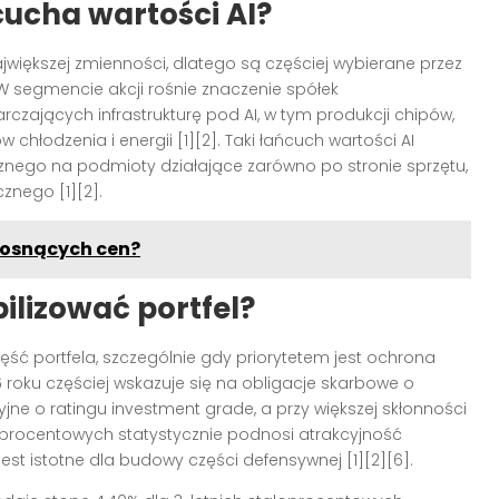
ńcucha wartości AI?
ajwiększej zmienności, dlatego są częściej wybierane przez
W segmencie akcji rośnie znaczenie spółek
rczających infrastrukturę pod AI, w tym produkcji chipów,
hłodzenia i energii [1][2]. Taki łańcuch wartości AI
cznego na podmioty działające zarówno po stronie sprzętu,
znego [1][2].
rosnących cen?
ilizować portfel?
ęść portfela, szczególnie gdy priorytetem jest ochrona
6 roku częściej wskazuje się na obligacje skarbowe o
ne o ratingu investment grade, a przy większej skłonności
óp procentowych statystycznie podnosi atrakcyjność
jest istotne dla budowy części defensywnej [1][2][6].