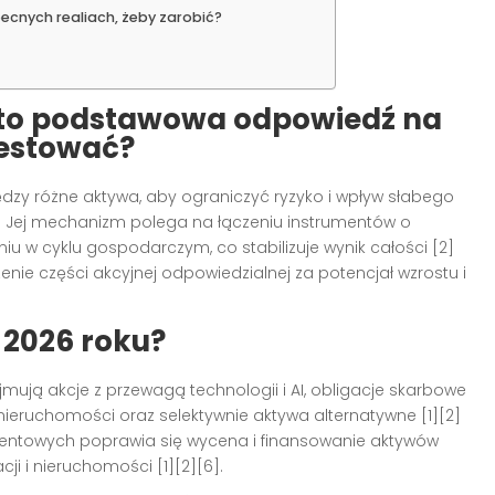
cnych realiach, żeby zarobić?
 to podstawowa odpowiedź na
westować?
dzy różne aktywa, aby ograniczyć ryzyko i wpływ słabego
3]. Jej mechanizm polega na łączeniu instrumentów o
u w cyklu gospodarczym, co stabilizuje wynik całości [2]
enie części akcyjnej odpowiedzialnej za potencjał wzrostu i
 2026 roku?
mują akcje z przewagą technologii i AI, obligacje skarbowe
nieruchomości oraz selektywnie aktywa alternatywne [1][2]
ocentowych poprawia się wycena i finansowanie aktywów
ji i nieruchomości [1][2][6].