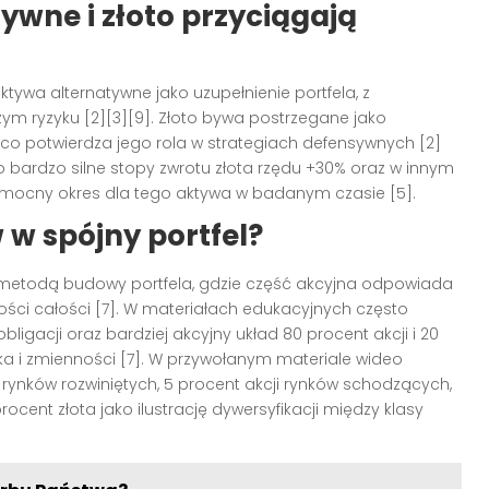
ywne i złoto przyciągają
tywa alternatywne jako uzupełnienie portfela, z
ym ryzyku [2][3][9]. Złoto bywa postrzegane jako
, co potwierdza jego rola w strategiach defensywnych [2]
 bardzo silne stopy zwrotu złota rzędu +30% oraz w innym
 mocny okres dla tego aktywa w badanym czasie [5].
 w spójny portfel?
ą metodą budowy portfela, gdzie część akcyjna odpowiada
ości całości [7]. W materiałach edukacyjnych często
bligacji oraz bardziej akcyjny układ 80 procent akcji i 20
yka i zmienności [7]. W przywołanym materiale wideo
 rynków rozwiniętych, 5 procent akcji rynków schodzących,
rocent złota jako ilustrację dywersyfikacji między klasy