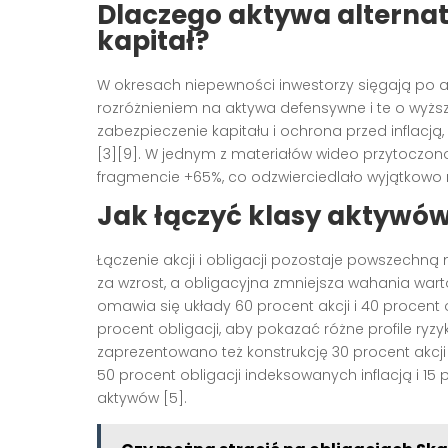
Dlaczego aktywa alternat
kapitał?
W okresach niepewności inwestorzy sięgają po ak
rozróżnieniem na aktywa defensywne i te o wyższ
zabezpieczenie kapitału i ochrona przed inflacją
[3][9]. W jednym z materiałów wideo przytoczono
fragmencie +65%, co odzwierciedlało wyjątkowo
Jak łączyć klasy aktywów
Łączenie akcji i obligacji pozostaje powszechn
za wzrost, a obligacyjna zmniejsza wahania wart
omawia się układy 60 procent akcji i 40 procent o
procent obligacji, aby pokazać różne profile ryz
zaprezentowano też konstrukcję 30 procent akcji
50 procent obligacji indeksowanych inflacją i 15 p
aktywów [5].