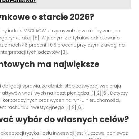
arbu Państwa?
nkowe o starcie 2026?
ny indeks MSCI ACWI utrzymywał się w okolicy zera, co
ego rynku akcji [8]. W jednym z artykułów odnotowano
iomach 46 procent i 0,6 procent, przy czym z uwagi na
nterpretacji tych odczytów [3].
entowych ma największe
bligacji sprawia, że obniżki stóp zazwyczaj wspierają
y aktywów wrażliwych na koszt pieniądza [1][2][6]. Dotyczy
i korporacyjnych oraz wycen na rynku nieruchomości,
nt rachunku inwestycyjnego [1][2][6].
ować wybór do własnych celów?
ceptacji ryzyka i celu inwestycji jest kluczowe, ponieważ