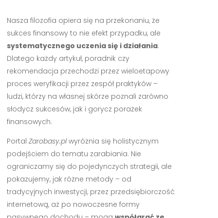
Nasza filozofia opiera się na przekonaniu, że
sukces finansowy to nie efekt przypadku, ale
systematycznego uczenia się i działania
.
Dlatego każdy artykuł, poradnik czy
rekomendacja przechodzi przez wieloetapowy
proces weryfikacji przez zespół praktyków –
ludzi, którzy na własnej skórze poznali zarówno
słodycz sukcesów, jak i gorycz porażek
finansowych.
Portal
Zarobasy.pl
wyróżnia się holistycznym
podejściem do tematu zarabiania. Nie
ograniczamy się do pojedynczych strategii, ale
pokazujemy, jak różne metody – od
tradycyjnych inwestycji, przez przedsiębiorczość
internetową, aż po nowoczesne formy
pasywnego dochodu – mogą
współgrać ze