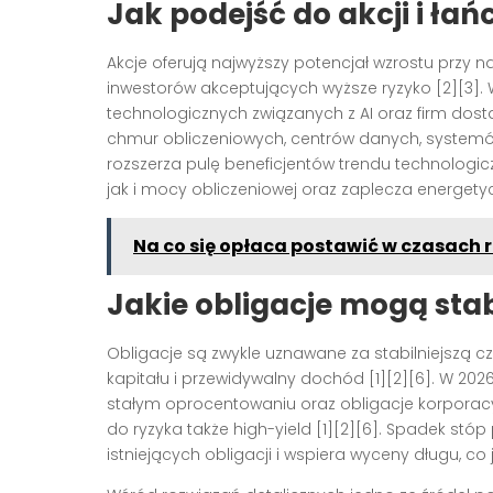
Jak podejść do akcji i ła
Akcje oferują najwyższy potencjał wzrostu przy n
inwestorów akceptujących wyższe ryzyko [2][3]. 
technologicznych związanych z AI oraz firm dosta
chmur obliczeniowych, centrów danych, systemów c
rozszerza pulę beneficjentów trendu technologi
jak i mocy obliczeniowej oraz zaplecza energetyc
Na co się opłaca postawić w czasach 
Jakie obligacje mogą stab
Obligacje są zwykle uznawane za stabilniejszą cz
kapitału i przewidywalny dochód [1][2][6]. W 202
stałym oprocentowaniu oraz obligacje korporacyj
do ryzyka także high-yield [1][2][6]. Spadek st
istniejących obligacji i wspiera wyceny długu, co 