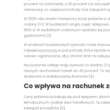
procent na zachcianki, a 20 procent na oszczędn
restauracji, co zwiększa kontrolę nad zakupami s
W 2026 roku średni miesięczny koszt jedzenia w d
rodziny 2+2. W budżetach singla część sklepowa
1600 zł. W wydatkach rodzinnych wydziela się p
gastronomii [2].
W analizach budżetowych żywność może stanowić
największą pozycją w puli potrzeb, które łącznie
celowo ograniczona, aby chronić limit na zakupy
Na poziomie całego kraju żywność to średnio 
niższych dochodach nawet do 40 procent. To wyjaś
skuteczne w stabilizowaniu finansów [4].
Co wpływa na rachunek z
Ceny jedzenia kształtują się pod wpływem zbiorów,
klimatycznych i polityk sieci handlowych. Tę za
kategorii produktów [5].