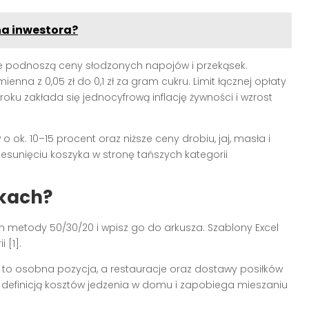
na inwestora?
re podnoszą ceny słodzonych napojów i przekąsek.
zmienna z 0,05 zł do 0,1 zł za gram cukru. Limit łącznej opłaty
 roku zakłada się jednocyfrową inflację żywności i wzrost
k. 10–15 procent oraz niższe ceny drobiu, jaj, masła i
przesunięciu koszyka w stronę tańszych kategorii
okach?
metody 50/30/20 i wpisz go do arkusza. Szablony Excel
 [1].
h to osobna pozycja, a restauracje oraz dostawy posiłków
e z definicją kosztów jedzenia w domu i zapobiega mieszaniu