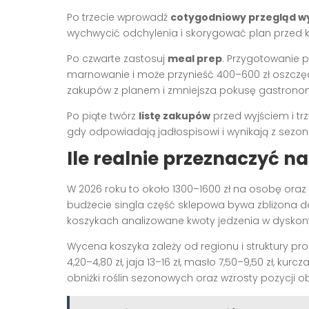
Po trzecie wprowadź
cotygodniowy przegląd 
wychwycić odchylenia i skorygować plan przed 
Po czwarte zastosuj
meal prep
. Przygotowanie p
marnowanie i może przynieść 400–600 zł oszczę
zakupów z planem i zmniejsza pokusę gastronomi
Po piąte twórz
listę zakupów
przed wyjściem i tr
gdy odpowiadają jadłospisowi i wynikają z sezono
Ile realnie przeznaczyć na
W 2026 roku to około 1300–1600 zł na osobę oraz 
budżecie singla część sklepowa bywa zbliżona do 1
koszykach analizowane kwoty jedzenia w dyskonta
Wycena koszyka zależy od regionu i struktury pr
4,20–4,80 zł, jaja 13–16 zł, masło 7,50–9,50 zł, ku
obniżki roślin sezonowych oraz wzrosty pozycji o