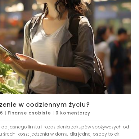
zenie w codziennym życiu?
26
|
Finanse osobiste
|
0 komentarzy
 od jasnego limitu i rozdzielenia zakupów spożywczych od
średni koszt jedzenia w domu dla jednej osoby to ok.