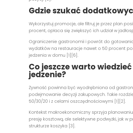
Gdzie szukać dodatkowyc
Wykorzystuj promocje, ale filtruj je przez plan pos
procent, opłaca się zwiększyć ich udział w jadłospi
Ograniczenie gastronomii i powrót do gotowan
wydatków na restauracje nawet o 50 procent p
jedzenia w domu [1][6].
Co jeszcze warto wiedzie
jedzenie?
Żywność powinna być wyodrębniona od gastronomi
podejmowanie decyzji zakupowych. Takie rozdzi
50/30/20 i z celami oszczędnościowymi [1][2].
Kontekst makroekonomiczny sprzyja planowaniu. 
presję kosztową, ale selektywne podwyżki, jak 
strukturze koszyka [3].