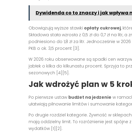
Dywidenda co to znaczy i jak wpływa 
Obowiązują wyższe stawki
opłaty cukrowej
, któ
Składowa stała wzrosła z 0,5 zł do 0,7 zł na litr, a 
podniesiono do 1,8 zł za litr. Jednocześnie w 2026
PKB o ok. 3,5 procent [3].
W 2026 roku obserwowane są spadki cen warzyw o o
jabłek o kilka do kilkunastu procent. Sprzyja to 
sezonowych [4][5].
Jak wdrożyć plan w 5 kr
Po pierwsze ustaw
budżet na jedzenie
w ramach 
ułatwiają pilnowanie limitów i sumowanie kategorii
Po drugie rozdziel kategorie. Żywność w sklepac
mają oddzielny limit. To rozróżnienie jest spójn
wydatków [1][2].