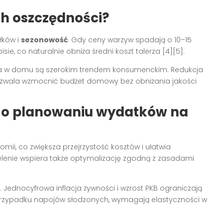
h oszczędności?
iłków i
sezonowość
. Gdy ceny warzyw spadają o 10–15
sie, co naturalnie obniża średni koszt talerza [4][5].
ia w domu są szerokim trendem konsumenckim. Redukcja
ozwala wzmocnić budżet domowy bez obniżania jakości
ć o planowaniu wydatków na
i, co zwiększa przejrzystość kosztów i ułatwia
elenie wspiera także optymalizację zgodną z zasadami
Jednocyfrowa inflacja żywności i wzrost PKB ograniczają
w przypadku napojów słodzonych, wymagają elastyczności w