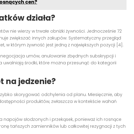
rosnących cen?
atków działa?
w nie wierzy w trwałe obniżki żywności. Jednocześnie 72
anuje zwiększać innych zakupów. Systematyczny przegląd
t, w którym żywność jest jedną z największych pozycji [4].
renegocjacja umów, anulowanie zbędnych subskrypcji i
ia uwalniają środki, które można przesunąć do kategorii
t na jedzenie?
ybko skorygować odchylenia od planu. Miesięcznie, aby
 dostępności produktów, zwłaszcza w kontekście wahań
dla napojów słodzonych i przekąsek, ponieważ ich rosnące
nę tańszych zamienników lub całkowitej rezygnacji z tych