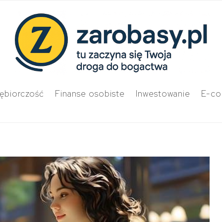
iębiorczość
Finanse osobiste
Inwestowanie
E-c