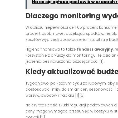
Na co się opłaca postawić w czasach 
Dlaczego monitoring wyd
W obliczu niepewności cen 65 procent konsumentó
procent osób, nawet oczekując spadków, nie pl
kosztów wyprzedza zaskoczenia i stabilizuje budże
Higiena finansowa to także
fundusz awaryjny
, 
korzystanie z arkuszy do monitoringu. Te działan
jedzenia bez naruszania oszczędności [1].
Kiedy aktualizować budże
Tygodniowo, po każdym cyklu zakupowym, aby sz
dostosować limity do zmian cen, sezonowości i
warzyw, owoców i nabiału [1][5].
Należy też śledzić skutki regulacji podatkowych 
ceny mogą wymagać przesunięć w koszyku w stro
pozycji [3].