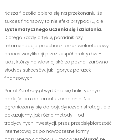
Nasza filozofia opiera się na przekonaniu, że
sukces finansowy to nie efekt przypadku, ale
systematycznego uczenia się i działania
.
Dlatego każdy artykuł, poradnik czy
rekomendacja przechodzi przez wieloetapowy
proces weryfikacji przez zespół praktyków –
ludzi, którzy na własnej skórze poznali zarówno
słodycz sukcesów, jak i gorycz porażek
finansowych.
Portal
Zarobasy.pl
wyróżnia się holistycznym
podejściem do tematu zarabiania. Nie
ograniczamy się do pojedynczych strategii, ale
pokazujemy, jak różne metody – od
tradycyjnych inwestycji, przez przedsiębiorczość
internetową, aż po nowoczesne formy
pasywnego dochodu – mogą
współgrać ze