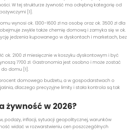
ości. W tej strukturze żywność ma odrębną kategorię od
pożywczymi [1].
omu wynosi ok. 1300–1600 zł na osobę oraz ok. 3500 zł dla
 obejmuje zwykle także chemię domową i zamyka się w ok.
ozycję jedzenia kupowanego w dyskontach i marketach, bez
 ok. 2100 zł miesięcznie w koszyku dyskontowym i być
 wynoszą 7700 zł. Gastronomia jest osobno i może zostać
 do domu [1].
27 procent domowego budżetu, a w gospodarstwach o
nia, dlaczego precyzyjne limity i stała kontrola są tak
a żywność w 2026?
 podaży, inflacji, sytuacji geopolitycznej, warunków
leżność widać w rozwarstwieniu cen poszczególnych