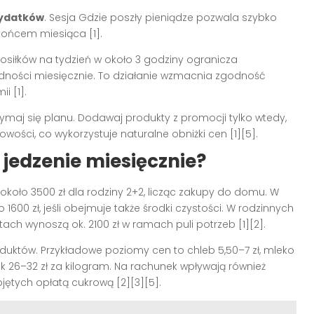
wydatków
. Sesja Gdzie poszły pieniądze pozwala szybko
końcem miesiąca [1].
osiłków na tydzień w około 3 godziny ogranicza
dności miesięcznie. To działanie wzmacnia zgodność
i [1].
zymaj się planu. Dodawaj produkty z promocji tylko wtedy,
wości, co wykorzystuje naturalne obniżki cen [1][5].
 jedzenie miesięcznie?
około 3500 zł dla rodziny 2+2, licząc zakupy do domu. W
600 zł, jeśli obejmuje także środki czystości. W rodzinnych
ch wynoszą ok. 2100 zł w ramach puli potrzeb [1][2].
oduktów. Przykładowe poziomy cen to chleb 5,50–7 zł, mleko
rczak 26–32 zł za kilogram. Na rachunek wpływają również
bjętych opłatą cukrową [2][3][5].