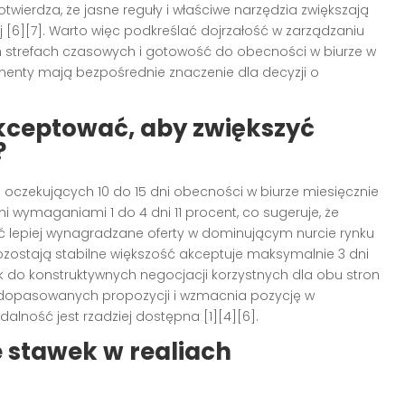
otwierdza, że jasne reguły i właściwe narzędzia zwiększają
 [6][7]. Warto więc podkreślać dojrzałość w zarządzaniu
 strefach czasowych i gotowość do obecności w biurze w
enty mają bezpośrednie znaczenie dla decyzji o
akceptować, aby zwiększyć
?
 oczekujących 10 do 15 dni obecności w biurze miesięcznie
mi wymaganiami 1 do 4 dni 11 procent, co sugeruje, że
 lepiej wynagradzane oferty w dominującym nurcie rynku
ozostają stabilne większość akceptuje maksymalnie 3 dni
k do konstruktywnych negocjacji korzystnych dla obu stron
bę dopasowanych propozycji i wzmacnia pozycję w
lność jest rzadziej dostępna [1][4][6].
 stawek w realiach