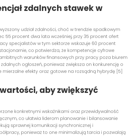
tencjał zdalnych stawek w
wyższony udział zdalności, choć w trendzie spadkowym
ec 55 procent dwa lata wcześniej, przy 35 procent ofert
racy specjalistów w tym sektorze wskazuje 60 procent
 stacjonarnie, co potwierdza, że kompetencje cyfrowe
 ambitnych warunków finansowych przy pracy poza biurem
 zdalnych ogłoszeń, ponieważ zwiększa on konkurencję o
ce mierzalne efekty oraz gotowe na rozsądną hybrydę [5]
 wartości, aby zwiększyć
mierzone konkretnymi wskaźnikami oraz przewidywalność
ęcznym, co ułatwia liderom planowanie i bilansowanie
kują sprawnej komunikacji synchronicznej i
ółpracy, ponieważ to one minimalizują tarcia i pozwalają