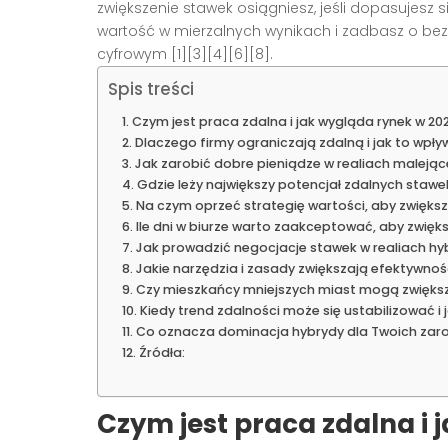
zwiększenie stawek osiągniesz, jeśli dopasujesz
wartość w mierzalnych wynikach i zadbasz o be
cyfrowym [1][3][4][6][8].
Spis treści
Czym jest praca zdalna i jak wygląda rynek w 20
Dlaczego firmy ograniczają zdalną i jak to wpł
Jak zarobić dobre pieniądze w realiach malejąc
Gdzie leży największy potencjał zdalnych staw
Na czym oprzeć strategię wartości, aby zwiększ
Ile dni w biurze warto zaakceptować, aby zwięk
Jak prowadzić negocjacje stawek w realiach h
Jakie narzędzia i zasady zwiększają efektywno
Czy mieszkańcy mniejszych miast mogą zwiększy
Kiedy trend zdalności może się ustabilizować i 
Co oznacza dominacja hybrydy dla Twoich zar
Źródła:
Czym jest praca zdalna i 