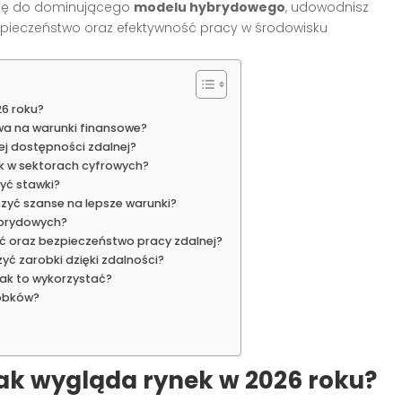
 się do dominującego
modelu hybrydowego
, udowodnisz
zpieczeństwo oraz efektywność pracy w środowisku
26 roku?
ywa na warunki finansowe?
ej dostępności zdalnej?
ek w sektorach cyfrowych?
yć stawki?
szyć szanse na lepsze warunki?
ybrydowych?
ść oraz bezpieczeństwo pracy zdalnej?
ć zarobki dzięki zdalności?
jak to wykorzystać?
obków?
jak wygląda rynek w 2026 roku?