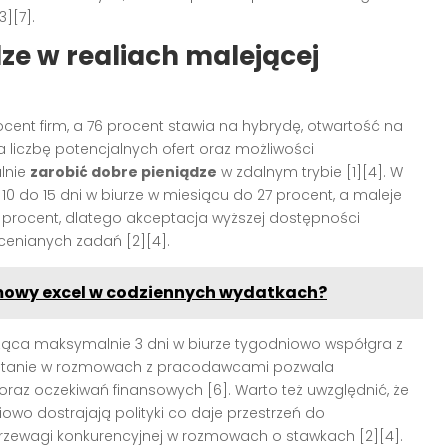
][7].
ze w realiach malejącej
ocent firm, a 76 procent stawia na hybrydę, otwartość na
liczbę potencjalnych ofert oraz możliwości
alnie
zarobić dobre pieniądze
w zdalnym trybie [1][4]. W
 10 do 15 dni w biurze w miesiącu do 27 procent, a maleje
1 procent, dlatego akceptacja wyższej dostępności
cenianych zadań [2][4].
mowy excel w codziennych wydatkach?
ząca maksymalnie 3 dni w biurze tygodniowo współgra z
zystanie w rozmowach z pracodawcami pozwala
az oczekiwań finansowych [6]. Warto też uwzględnić, że
owo dostrajają polityki co daje przestrzeń do
zewagi konkurencyjnej w rozmowach o stawkach [2][4].