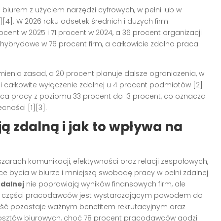
iurem z użyciem narzędzi cyfrowych, w pełni lub w
4]. W 2026 roku odsetek średnich i dużych firm
ent w 2025 i 71 procent w 2024, a 36 procent organizacji
y hybrydowe w 76 procent firm, a całkowicie zdalna praca
zmienia zasad, a 20 procent planuje dalsze ograniczenia, w
 i całkowite wyłączenie zdalnej u 4 procent podmiotów [2]
a pracy z poziomu 33 procent do 13 procent, co oznacza
ności [1][3].
ą zdalną i jak to wpływa na
zarach komunikacji, efektywności oraz relacji zespołowych,
 bycia w biurze i mniejszą swobodę pracy w pełni zdalnej
zdalnej
nie poprawiają wyników finansowych firm, ale
 dla części pracodawców jest wystarczającym powodem do
lność pozostaje ważnym benefitem rekrutacyjnym oraz
kosztów biurowych, choć 78 procent pracodawców godzi