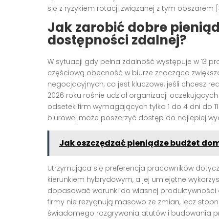
się z ryzykiem rotacji związanej z tym obszarem [3
Jak zarobić dobre pieniąd
dostępności zdalnej?
W sytuacji gdy pełna zdalność występuje w 13 pr
częściową obecność w biurze znacząco zwiększa 
negocjacyjnych, co jest kluczowe, jeśli chcesz re
2026 roku rośnie udział organizacji oczekujących
odsetek firm wymagających tylko 1 do 4 dni do 1
biurowej może poszerzyć dostęp do najlepiej wy
Jak oszczędzać pieniądze budżet do
Utrzymująca się preferencja pracowników dotyc
kierunkiem hybrydowym, a jej umiejętne wykor
dopasować warunki do własnej produktywności or
firmy nie rezygnują masowo ze zmian, lecz stopni
świadomego rozgrywania atutów i budowania pr