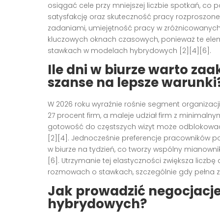
osiągać cele przy mniejszej liczbie spotkań, co p
satysfakcję oraz skuteczność pracy rozproszonej
zadaniami, umiejętność pracy w zróżnicowanych
kluczowych oknach czasowych, ponieważ te elem
stawkach w modelach hybrydowych [2][4][6].
Ile dni w biurze warto za
szanse na lepsze warunki
W 2026 roku wyraźnie rośnie segment organizacji
27 procent firm, a maleje udział firm z minimalny
gotowość do częstszych wizyt może odblokować
[2][4]. Jednocześnie preferencje pracowników p
w biurze na tydzień, co tworzy wspólny mianowni
[6]. Utrzymanie tej elastyczności zwiększa licz
rozmowach o stawkach, szczególnie gdy pełna zda
Jak prowadzić negocjacje
hybrydowych?