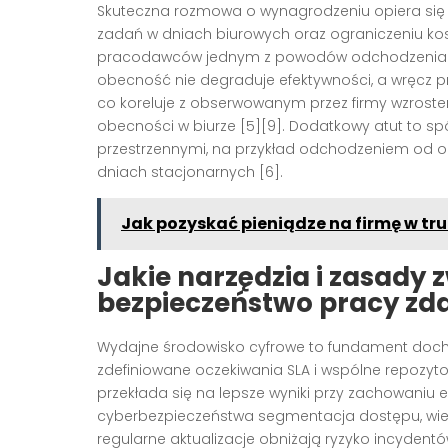
Skuteczna rozmowa o wynagrodzeniu opiera się n
zadań w dniach biurowych oraz ograniczeniu kosz
pracodawców jednym z powodów odchodzenia od 
obecność nie degraduje efektywności, a wręcz p
co koreluje z obserwowanym przez firmy wzrost
obecności w biurze [5][9]. Dodatkowy atut to spó
przestrzennymi, na przykład odchodzeniem od o
dniach stacjonarnych [6].
Jak pozyskać pieniądze na firmę w t
Jakie narzędzia i zasady 
bezpieczeństwo pracy zda
Wydajne środowisko cyfrowe to fundament docho
zdefiniowane oczekiwania SLA i wspólne repozytor
przekłada się na lepsze wyniki przy zachowaniu e
cyberbezpieczeństwa segmentacja dostępu, wielo
regularne aktualizacje obniżają ryzyko incydent