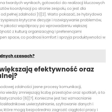
a twardych wynikach, gotowości do realizacji kluczowych
tów koordynacji po stronie zespołu, co jest dla
pełnej zdalności [1][2]. Warto pokazać, że hybrydowa
rzyspiesza krytyczne decyzje i rozwiązywanie problemów,
em jakości współpracy po wprowadzeniu większej
jność z kulturą organizacyjną i preferencjami
pen space, co podnosi komfort i sprzyja produktywności w
rudnych czasach?
zwiększają efektywność oraz
lnej?
dowej zdalności jasne procesy komunikacji,
ia wiedzy zmniejszają liczbę przestojów oraz spotkań, a to
lastyczności [6][7]. Konieczne jest też wzmacnianie
składnikowe uwierzytelnianie, szyfrowanie danych i
ów, które mogą bezpośrednio zagrozić ciągłości pracy i