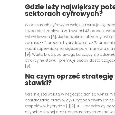
Gdzie leży największy po
sektorach cyfrowych?
W obszarach cyfrowych wciąż utrzymuje się pod
liczba ofert zdalnych w IT wynosi 43 procent wob
hybrydowych [5]. Jednocześnie faktyczny tryb p
zdalnie, 33,4 procent hybrydowo oraz 7,1 procent
nadal zapewniają największe pole manewru dla
[9]. Warto brać pod uwagę kurczący się odsetek
atrakcyjne stawki i premiuje osoby dostarczają
[9].
Na czym oprzeć strategię
stawki?
Najsilniejszą walutą w negocjacjach są wyniki 
dostarczania pracy w cyklu tygodniowym i miesi
zespołów w hybrydzie [1][2][4]. Pracodawcy ocze
asynchronicznej oraz transparentnych zasad wsp