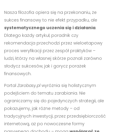
Nasza filozofia opiera się na przekonaniu, że
sukces finansowy to nie efekt przypadku, ale
systematycznego uczenia się i działania
.
Dlatego każdy artykuł, poradnik czy
rekomendacja przechodzi przez wieloetapowy
proces weryfikacji przez zespół praktyków –
ludzi, którzy na własnej skórze poznali zarówno
słodycz sukcesów, jak i gorycz porażek
finansowych.
Portal
Zarobasy.pl
wyróżnia się holistycznym
podejściem do tematu zarabiania. Nie
ograniczamy się do pojedynczych strategii, ale
pokazujemy, jak różne metody – od
tradycyjnych inwestycji, przez przedsiębiorczość
internetową, aż po nowoczesne formy
pasywnego dochodu – mogą
współgrać ze