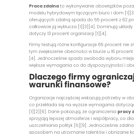
Praca zdalna
to wykonywanie obowiązków poza b
modelu hybrydowym łączącym biuro i dom [1][3][
oferujących zdalną spada do 55 procent z 62 proc
całkowicie ją wyklucza [1][3][4]. Dominują układ
dotyczy 13 procent organizacji [1][4].
Firmy testują różne konfiguracje 65 procent nie 
tym zwiększenie obecności w biurze u 16 procent
[4]. Jednocześnie spada swoboda wyboru miejsc
większe wymagania co do dyspozycyjności i obec
Dlaczego firmy ograniczaj
warunki finansowe?
Organizacje najczęściej wskazują potrzeby w obs
co przekłada się na wyższe wymagania dotyczące
[1][2][6]. Dane pokazują, że ograniczenia
pracy 
sprzyjają lepszej atmosferze i współpracy, co
uszczelniania polityk [5][9]. Jednocześnie zda
sposobem na utrzymanie talentów i obniżanie 