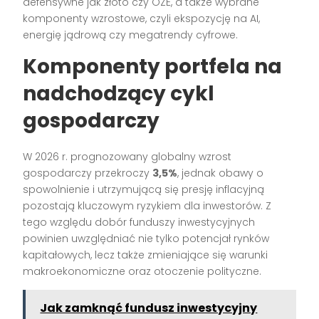
defensywne jak złoto czy OZE, a także wybrane
komponenty wzrostowe, czyli ekspozycję na AI,
energię jądrową czy megatrendy cyfrowe.
Komponenty portfela na
nadchodzący cykl
gospodarczy
W 2026 r. prognozowany globalny wzrost
gospodarczy przekroczy
3,5%
, jednak obawy o
spowolnienie i utrzymującą się presję inflacyjną
pozostają kluczowym ryzykiem dla inwestorów. Z
tego względu dobór funduszy inwestycyjnych
powinien uwzględniać nie tylko potencjał rynków
kapitałowych, lecz także zmieniające się warunki
makroekonomiczne oraz otoczenie polityczne.
Jak zamknąć fundusz inwestycyjny