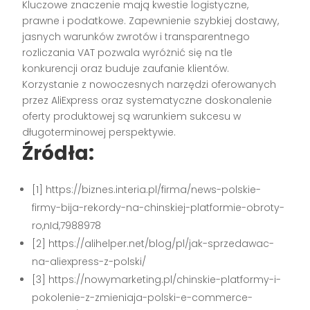
Kluczowe znaczenie mają kwestie logistyczne,
prawne i podatkowe. Zapewnienie szybkiej dostawy,
jasnych warunków zwrotów i transparentnego
rozliczania VAT pozwala wyróżnić się na tle
konkurencji oraz buduje zaufanie klientów.
Korzystanie z nowoczesnych narzędzi oferowanych
przez AliExpress oraz systematyczne doskonalenie
oferty produktowej są warunkiem sukcesu w
długoterminowej perspektywie.
Źródła:
[1] https://biznes.interia.pl/firma/news-polskie-
firmy-bija-rekordy-na-chinskiej-platformie-obroty-
ro,nId,7988978
[2] https://alihelper.net/blog/pl/jak-sprzedawac-
na-aliexpress-z-polski/
[3] https://nowymarketing.pl/chinskie-platformy-i-
pokolenie-z-zmieniaja-polski-e-commerce-