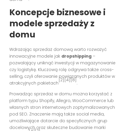
Koncepcje biznesowe i
modele sprzedaży z
domu
Wdrażając sprzedaż domową warto rozważyć
innowacyjne modele jak
dropshipping
–
pozwalający uniknąć inwestycji w magazynowanie
czy logistykę. Kluczową rolę odgrywa także cross-
selling, czyli oferowanie powiązanych produktów w
[2][4][8]
atrakcyjnych pakietach
.
Prowadząc sprzedaż w domu można korzystać z
platform typu Shopify, Allegro, WooCommerce lub
własnych stron internetowych zoptymalizowanych
pod SEO. Znaczenie mają także social media,
umożliwiające dotarcie do specyficznych grup
docelowych oraz skuteczne budowanie marki
[4][7]