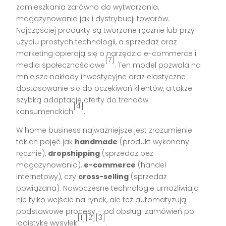
zamieszkania zarówno do wytwarzania,
magazynowania jak i dystrybucji towarów.
Najczęściej produkty są tworzone ręcznie lub przy
użyciu prostych technologii, a sprzedaż oraz
marketing opierają się o narzędzia e-commerce i
[7]
media społecznościowe
. Ten model pozwala na
mniejsze nakłady inwestycyjne oraz elastyczne
dostosowanie się do oczekiwań klientów, a także
szybką adaptację oferty do trendów
[4]
konsumenckich
.
W home business najważniejsze jest zrozumienie
takich pojęć jak
handmade
(produkt wykonany
ręcznie),
dropshipping
(sprzedaż bez
magazynowania),
e-commerce
(handel
internetowy), czy
cross-selling
(sprzedaż
powiązana). Nowoczesne technologie umożliwiają
nie tylko wejście na rynek, ale też automatyzują
podstawowe procesy – od obsługi zamówień po
[1][2][3]
logistykę wysyłek
.