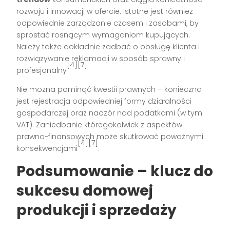
rozwoju i innowacji w ofercie. Istotne jest również
odpowiednie zarządzanie czasem i zasobami, by
sprostać rosnącym wymaganiom kupujących.
Należy także dokładnie zadbać o obsługę klienta i
rozwiązywanie reklamacji w sposób sprawny i
[4][7]
profesjonalny
.
Nie można pominąć kwestii prawnych – konieczna
jest rejestracja odpowiedniej formy działalności
gospodarczej oraz nadzór nad podatkami (w tym
VAT). Zaniedbanie któregokolwiek z aspektów
prawno-finansowych może skutkować poważnymi
[4][7]
konsekwencjami
.
Podsumowanie – klucz do
sukcesu domowej
produkcji i sprzedaży