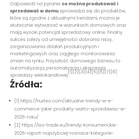
Odpowiedź na pytanie
co można produkować i
sprzedawać w domu
sprowadza się do produktów,
które są zgodne z aktualnymi trendami, można je
skutecznie wytwarzać w warunkach domowych oraz
mają wysoki potencjał sprzedażowy online. Finalny
sukces zależy od umiejętności dobrania niszy,
zorganizowania działań produkcyjnych i
marketingowych oraz ciągłego monitorowania
zmian na rynku. Przyszłość domowego biznesu to
automatyzacja, personalizacja i ekspansja
[1][2][3][4][5][6][7][8]
sprzedaży wielokanałowej
.
Źródła:
[1] https://hurteo.com/aktualne-trendy-w-e-
commerce-jakie-produkty-warto-sprzedawac-w-
2025-roku/
[2] https://iso-trade.eu/trendy-konsumenckie-
2025-raport-najszybciej-rosnace-kategorie-