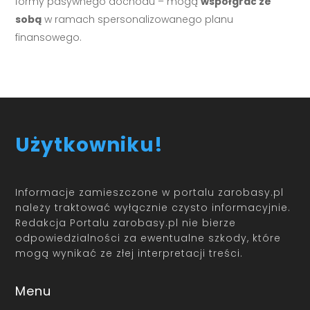
formy pasywnego dochodu – mogą
współgrać ze
sobą
w ramach spersonalizowanego planu
finansowego.
Użytkowniku!
Informacje zamieszczone w portalu zarobasy.pl
należy traktować wyłącznie czysto informacyjnie.
Redakcja Portalu zarobasy.pl nie bierze
odpowiedzialności za ewentualne szkody, które
mogą wynikać ze złej interpretacji treści.
Menu