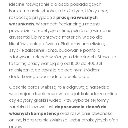
idealne rozwiązanie dla osób posiadających
konkretne umiejętności, a także tych, którzy chcą
rozpocząć przygodę z
pracą na własnych
warunkach
. W ramach freelancingu można
prowadzić korepetycje online, pełnić rolę wirtualnej
asystentki lub montować materiały wideo dla
klientów z całego świata. Platformy umożliwiają
szybkie założenie konta, budowanie portfolio i
zdobywanie zleceń w różnych dziedzinach. Stawki za
tę formę pracy wahają się od 1500 do 4000 zł
miesięcznie, co czyni ją opłacalnym źródłem
dodatkowego dochodu dla wielu osób.
Obecnie coraz większą rolę odgrywają narzędzia
wspierające freelancerów, takie jak kalendarze online
czy edytory grafiki i wideo. Przy wyborze tej formy
zarobku kluczowe jest
dopasowanie zleceń do
własnych kompetencji
oraz rozwijanie obecności
online, która realnie zwiększa liczbę atrakcyjnych ofert
pracy.