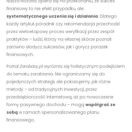
Nasza filozofia opiera się na przekonaniu, że sukces
finansowy to nie efekt przypadku, ale
systematycznego uczenia się i działania
. Dlatego
każdy artykuł, poradnik czy rekomendacja przechodzi
przez wieloetapowy proces weryfikacji przez zespół
praktyków – ludzi, którzy na własnej skórze poznali
zarówno słodycz sukcesów, jak i gorycz porażek
finansowych.
Portal
Zarobasy.pl
wyróżnia się holistycznym podejściem
do tematu zarabiania. Nie ograniczamy się do
pojedynczych strategii, ale pokazujemy, jak różne
metody – od tradycyjnych inwestycji, przez
przedsiębiorczość internetową, aż po nowoczesne
formy pasywnego dochodu – mogą
współgrać ze
sobą
w ramach spersonalizowanego planu
finansowego.