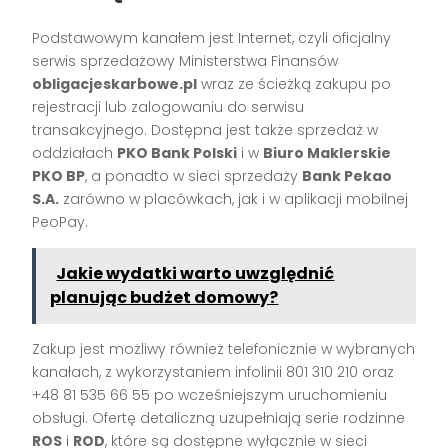
Podstawowym kanałem jest Internet, czyli oficjalny
serwis sprzedażowy Ministerstwa Finansów
obligacjeskarbowe.pl
wraz ze ścieżką zakupu po
rejestracji lub zalogowaniu do serwisu
transakcyjnego. Dostępna jest także sprzedaż w
oddziałach
PKO Bank Polski
i w
Biuro Maklerskie
PKO BP
, a ponadto w sieci sprzedaży
Bank Pekao
S.A.
zarówno w placówkach, jak i w aplikacji mobilnej
PeoPay.
Jakie wydatki warto uwzględnić
planując budżet domowy?
Zakup jest możliwy również telefonicznie w wybranych
kanałach, z wykorzystaniem infolinii 801 310 210 oraz
+48 81 535 66 55 po wcześniejszym uruchomieniu
obsługi. Ofertę detaliczną uzupełniają serie rodzinne
ROS
i
ROD
, które są dostępne wyłącznie w sieci