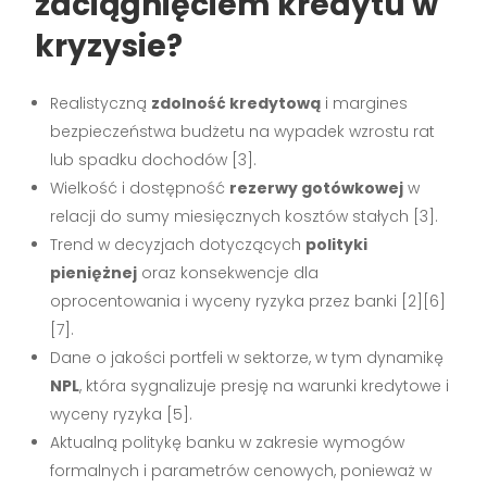
zaciągnięciem kredytu w
kryzysie?
Realistyczną
zdolność kredytową
i margines
bezpieczeństwa budżetu na wypadek wzrostu rat
lub spadku dochodów [3].
Wielkość i dostępność
rezerwy gotówkowej
w
relacji do sumy miesięcznych kosztów stałych [3].
Trend w decyzjach dotyczących
polityki
pieniężnej
oraz konsekwencje dla
oprocentowania i wyceny ryzyka przez banki [2][6]
[7].
Dane o jakości portfeli w sektorze, w tym dynamikę
NPL
, która sygnalizuje presję na warunki kredytowe i
wyceny ryzyka [5].
Aktualną politykę banku w zakresie wymogów
formalnych i parametrów cenowych, ponieważ w