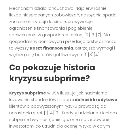
Mechanizm działa łańcuchowo. Najpierw rośnie
liczba niespłacanych zobowiązań, następnie spada
zaufanie instytucji do siebie, co wywołuje
ograniczenie finansowania i pogłębienie
spowolnienia w gospodarce realnej [2][3][7]. Dla
gospodarstw domowych i przedsiębiorstw oznacza
to wyższy
koszt finansowania
, ostrzejsze wymogi i
większą rolę buforów gotówkowych [1][3][4].
Co pokazuje historia
kryzysu subprime?
Kryzys subprime
w USA ilustruje, jak nadmierne
luzowanie standardów i słaba
zdolność kredytowa
klientów o podwyższonym ryzyku prowadzą do
narastania strat [1][4][7]. Kredyty udzielane klientom
subprime były następnie łączone i sprzedawane
inwestorom, co utrudniało ocenę ryzyka w całym