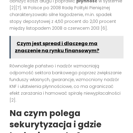
obniżyć koszt długu i poprawić
płynność
w systemie
[2][7]. W Polsce po 2008 Radę Polityki Pieniężnej
charakteryzowało silne łagodzenie, m.in. spadek
stopy depozytowej z 4,50 procent do 2,00 procent
między listopadem 2008 a czerwcem 2013 [6].
Czym jest spread i dlaczego ma
znaczenie na rynku finansowym?
Równolegle państwo i nadzór wzmacniają
odporność sektora bankowego poprzez zwiększanie
funduszy własnych, gwarancje, wzmocniony nadzór
KNF i ułatwienia płynnościowe, co ma ograniczać
efekt zarażania i hamować spiralę niewypłacalności
[2].
Na czym polega
sekurytyzacja i gdzie