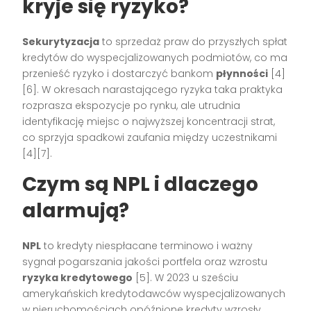
kryje się ryzyko?
Sekurytyzacja
to sprzedaż praw do przyszłych spłat
kredytów do wyspecjalizowanych podmiotów, co ma
przenieść ryzyko i dostarczyć bankom
płynności
[4]
[6]. W okresach narastającego ryzyka taka praktyka
rozprasza ekspozycje po rynku, ale utrudnia
identyfikację miejsc o najwyższej koncentracji strat,
co sprzyja spadkowi zaufania między uczestnikami
[4][7].
Czym są NPL i dlaczego
alarmują?
NPL
to kredyty niespłacane terminowo i ważny
sygnał pogarszania jakości portfela oraz wzrostu
ryzyka kredytowego
[5]. W 2023 u sześciu
amerykańskich kredytodawców wyspecjalizowanych
w nieruchomościach opóźnione kredyty wzrosły