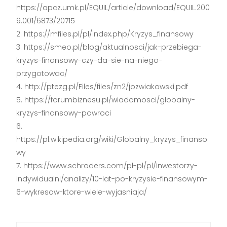
https://apcz.umk.pl/EQUIL/article/download/EQUIL.200
9.001/6873/20715
https://mfiles.pl/pl/index.php/Kryzys_finansowy
https://smeo.pl/blog/aktualnosci/jak-przebiega-
kryzys-finansowy-czy-da-sie-na-niego-
przygotowac/
http://ptezg.pl/Files/files/zn2/jozwiakowski.pdf
https://forumbiznesu.pl/wiadomosci/globalny-
kryzys-finansowy-powroci
https://pl.wikipedia.org/wiki/Globalny_kryzys_finanso
wy
https://www.schroders.com/pl-pl/pl/inwestorzy-
indywidualni/analizy/10-lat-po-kryzysie-finansowym-
6-wykresow-ktore-wiele-wyjasniaja/