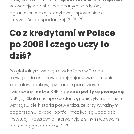
sekwencję wzrost niespłacanych kredytów,
ograniczenie akcji kredytowej i spowolnienie
aktywności gospodarczej [2][3][7].
Co z kredytami w Polsce
po 2008 i czego uczy to
dziś?
Po globalnym wstrząsie wdrożono w Polsce
rozwiązania osłonowe obejmujące wzmocnienie
kapitałów banków, gwarancje państwowe,
zwiększony nadzór KNF i łagodną
politykę pieniężną
NBP [2]. Skala i tempo działań ograniczyły transmisję
wstrząsu, ale historia potwierdza, że przy wyraźnym
pogorszeniu jakości portfeli możliwe są upadłości
instytucji i kosztowne interwencje z silnym wpływem
na realną gospodarkę [1][7].