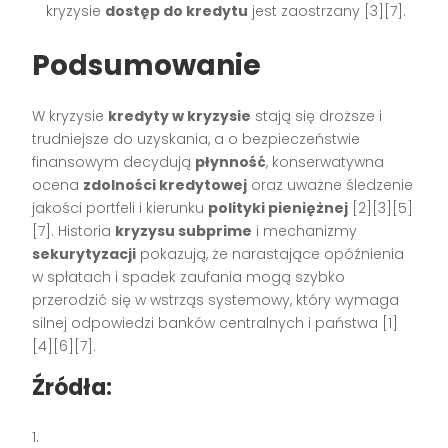
kryzysie
dostęp do kredytu
jest zaostrzany [3][7].
Podsumowanie
W kryzysie
kredyty w kryzysie
stają się droższe i
trudniejsze do uzyskania, a o bezpieczeństwie
finansowym decydują
płynność
, konserwatywna
ocena
zdolności kredytowej
oraz uważne śledzenie
jakości portfeli i kierunku
polityki pieniężnej
[2][3][5]
[7]. Historia
kryzysu subprime
i mechanizmy
sekurytyzacji
pokazują, że narastające opóźnienia
w spłatach i spadek zaufania mogą szybko
przerodzić się w wstrząs systemowy, który wymaga
silnej odpowiedzi banków centralnych i państwa [1]
[4][6][7].
Źródła: