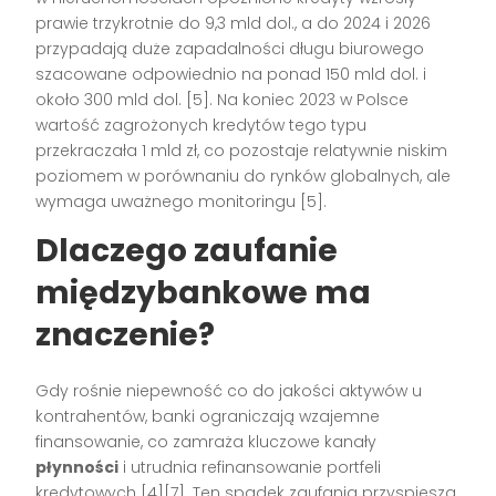
prawie trzykrotnie do 9,3 mld dol., a do 2024 i 2026
przypadają duże zapadalności długu biurowego
szacowane odpowiednio na ponad 150 mld dol. i
około 300 mld dol. [5]. Na koniec 2023 w Polsce
wartość zagrożonych kredytów tego typu
przekraczała 1 mld zł, co pozostaje relatywnie niskim
poziomem w porównaniu do rynków globalnych, ale
wymaga uważnego monitoringu [5].
Dlaczego zaufanie
międzybankowe ma
znaczenie?
Gdy rośnie niepewność co do jakości aktywów u
kontrahentów, banki ograniczają wzajemne
finansowanie, co zamraża kluczowe kanały
płynności
i utrudnia refinansowanie portfeli
kredytowych [4][7]. Ten spadek zaufania przyspiesza