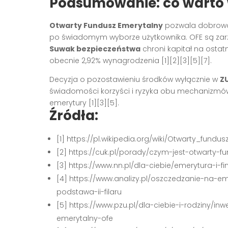
Podsumowanie: co warto 
Otwarty Fundusz Emerytalny
pozwala dobrowol
po świadomym wyborze użytkownika. OFE są zarz
Suwak bezpieczeństwa
chroni kapitał na ostat
obecnie 2,92% wynagrodzenia
[1][2][3][5][7]
.
Decyzja o pozostawieniu środków wyłącznie w
Z
świadomości korzyści i ryzyka obu mechanizmów 
emerytury
[1][3][5]
.
Źródła:
[1] https://pl.wikipedia.org/wiki/Otwarty_fundu
[2] https://cuk.pl/porady/czym-jest-otwarty-
[3] https://www.nn.pl/dla-ciebie/emerytura-i-f
[4] https://www.analizy.pl/oszczedzanie-na-
podstawa-ii-filaru
[5] https://www.pzu.pl/dla-ciebie-i-rodziny/i
emerytalny-ofe