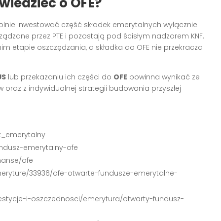
wiedzieć o OFE?
nie inwestować część składek emerytalnych wyłącznie
ądzane przez PTE i pozostają pod ścisłym nadzorem KNF.
nim etapie oszczędzania, a składka do OFE nie przekracza
US
lub przekazaniu ich części do
OFE
powinna wynikać ze
oraz z indywidualnej strategii budowania przyszłej
sz_emerytalny
fundusz-emerytalny-ofe
inanse/ofe
emeryture/33936/ofe-otwarte-fundusze-emerytalne-
nwestycje-i-oszczednosci/emerytura/otwarty-fundusz-