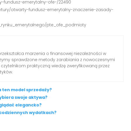
arty-fundusz-emerytalny-ofe-/22490
rytury/otwarty-fundusz-emerytalny-znaczenie-zasady-
ty_rynku_emerytalnego/pte_ofe_podmioty
 przekształca marzenia o finansowej niezależności w
czymy sprawdzone metody zarabiania z nowoczesnymi
 czytelnikom praktyczną wiedzę zweryfikowaną przez
tyków.
a ten model sprzedaży?
wybiera swoje aktywa?
yglądać elegancko?
 codziennych wydatkach?