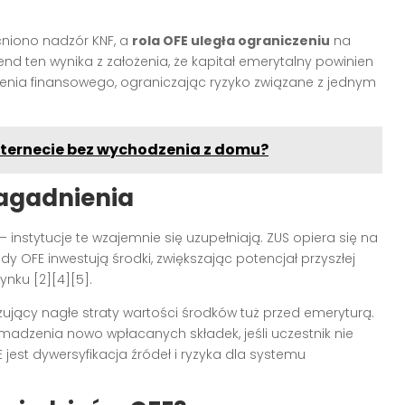
niono nadzór KNF, a
rola OFE uległa ograniczeniu
na
rend ten wynika z założenia, że kapitał emerytalny powinien
nia finansowego, ograniczając ryzyko związane z jednym
nternecie bez wychodzenia z domu?
zagadnienia
– instytucje te wzajemnie się uzupełniają. ZUS opiera się na
OFE inwestują środki, zwiększając potencjał przyszłej
rynku
[2][4][5]
.
jący nagłe straty wartości środków tuż przed emeryturą.
madzenia nowo wpłacanych składek, jeśli uczestnik nie
jest dywersyfikacja źródeł i ryzyka dla systemu