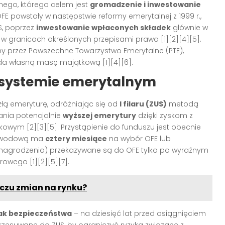
nego, którego celem jest
gromadzenie i inwestowanie
FE powstały w następstwie reformy emerytalnej z 1999 r.,
S, poprzez
inwestowanie wpłaconych składek
głównie w
e, w granicach określonych przepisami prawa
[1][2][4][5]
.
ny przez Powszechne Towarzystwo Emerytalne (PTE),
iada własną masę majątkową
[1][4][6]
.
 systemie emerytalnym
łą emeryturę, odróżniając się od
I filaru (ZUS)
metodą
ania potencjalnie
wyższej emerytury
dzięki zyskom z
rynkowym
[2][3][5]
. Przystąpienie do funduszu jest obecnie
zawodową ma
cztery miesiące
na wybór OFE lub
wynagrodzenia) przekazywane są do OFE tylko po wyraźnym
ferowego
[1][2][5][7]
.
iczu zmian na rynku?
ak bezpieczeństwa
– na dziesięć lat przed osiągnięciem