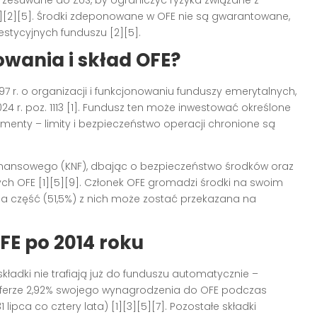
rzesuwane do ZUS, by ograniczyć ryzyka związane z
1][2][5]
. Środki zdeponowane w OFE nie są gwarantowane,
westycyjnych funduszu
[2][5]
.
owania i skład OFE?
97 r. o organizacji i funkcjonowaniu funduszy emerytalnych,
4 r. poz. 1113
[1]
. Fundusz ten może inwestować określone
rumenty – limity i bezpieczeństwo operacji chronione są
inansowego (KNF), dbając o bezpieczeństwo środków oraz
cych OFE
[1][5][9]
. Członek OFE gromadzi środki na swoim
a część (51,5%) z nich może zostać przekazana na
FE po 2014 roku
kładki nie trafiają już do funduszu automatycznie –
ferze 2,92% swojego wynagrodzenia do OFE podczas
 lipca co cztery lata)
[1][3][5][7]
. Pozostałe składki