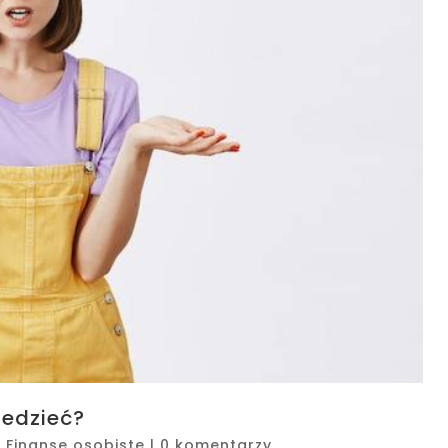
iedzieć?
|
Finanse osobiste
|
0 komentarzy