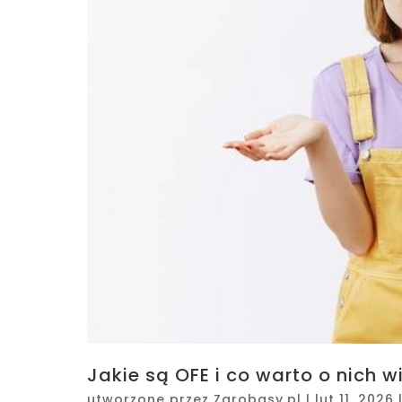
Jakie są OFE i co warto o nich w
utworzone przez
Zarobasy.pl
|
lut 11, 2026