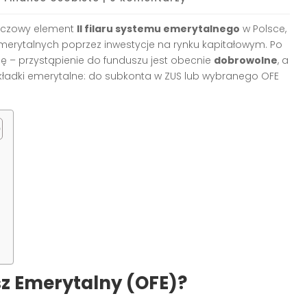
uczowy element
II filaru systemu emerytalnego
w Polsce,
rytalnych poprzez inwestycje na rynku kapitałowym. Po
ję – przystąpienie do funduszu jest obecnie
dobrowolne
, a
 składki emerytalne: do subkonta w ZUS lub wybranego OFE
z Emerytalny (OFE)?