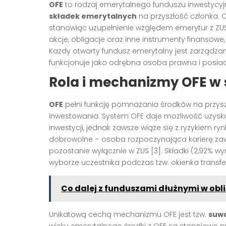
OFE
to rodzaj emerytalnego funduszu inwestycyj
składek emerytalnych
na przyszłość członka. O
stanowiąc uzupełnienie względem emerytur z ZU
akcje, obligacje oraz inne instrumenty finansow
Każdy otwarty fundusz emerytalny jest zarządza
funkcjonuje jako odrębna osoba prawna i pos
Rola i mechanizmy OFE w
OFE
pełni funkcję pomnażania środków na przysz
inwestowania. System OFE daje możliwość uzysk
inwestycji, jednak zawsze wiąże się z ryzykiem 
dobrowolne – osoba rozpoczynająca karierę 
pozostanie wyłącznie w ZUS
[3]
. Składki (2,92% 
wyborze uczestnika podczas tzw. okienka trans
Co dalej z funduszami dłużnymi w obl
Unikatową cechą mechanizmu OFE jest tzw.
suw