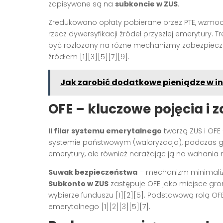
zapisywane są na
subkoncie w ZUS
.
Zredukowano opłaty pobierane przez PTE, wzmoc
rzecz dywersyfikacji źródeł przyszłej emerytury. T
być rozłożony na różne mechanizmy zabezpiecze
źródłem
[1][3][5][7][9]
.
Jak zarobić dodatkowe pieniądze w i
OFE – kluczowe pojęcia i 
II filar systemu emerytalnego
tworzą ZUS i OFE 
systemie państwowym (waloryzacja), podczas gdy 
emerytury, ale również narażając ją na wahania 
Suwak bezpieczeństwa
– mechanizm minimalizu
Subkonto w ZUS
zastępuje OFE jako miejsce gro
wybierze funduszu
[1][2][5]
. Podstawową rolą OFE 
emerytalnego
[1][2][3][5][7]
.