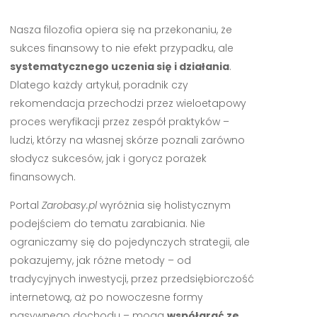
Nasza filozofia opiera się na przekonaniu, że
sukces finansowy to nie efekt przypadku, ale
systematycznego uczenia się i działania
.
Dlatego każdy artykuł, poradnik czy
rekomendacja przechodzi przez wieloetapowy
proces weryfikacji przez zespół praktyków –
ludzi, którzy na własnej skórze poznali zarówno
słodycz sukcesów, jak i gorycz porażek
finansowych.
Portal
Zarobasy.pl
wyróżnia się holistycznym
podejściem do tematu zarabiania. Nie
ograniczamy się do pojedynczych strategii, ale
pokazujemy, jak różne metody – od
tradycyjnych inwestycji, przez przedsiębiorczość
internetową, aż po nowoczesne formy
pasywnego dochodu – mogą
współgrać ze