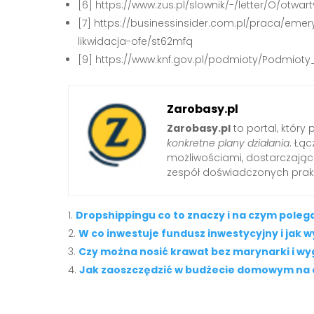
[6] https://www.zus.pl/slownik/-/letter/O/otw
[7] https://businessinsider.com.pl/praca/eme
likwidacja-ofe/st62mfq
[9] https://www.knf.gov.pl/podmioty/Podmio
Zarobasy.pl
Zarobasy.pl
to portal, który
konkretne plany działania
. Łą
możliwościami, dostarczając
zespół doświadczonych prak
Dropshippingu co to znaczy i na czym poleg
W co inwestuje fundusz inwestycyjny i jak 
Czy można nosić krawat bez marynarki i w
Jak zaoszczędzić w budżecie domowym na