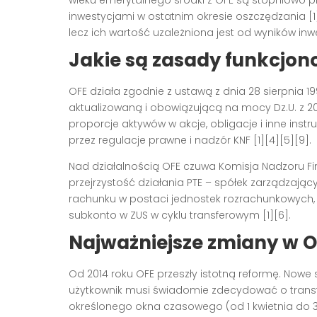
wieku emerytalnego środki z OFE są stopniowo p
inwestycjami w ostatnim okresie oszczędzania
[
lecz ich wartość uzależniona jest od wyników in
Jakie są zasady funkcjon
OFE działa zgodnie z ustawą z dnia 28 sierpnia 19
aktualizowaną i obowiązującą na mocy Dz.U. z 202
proporcje aktywów w akcje, obligacje i inne inst
przez regulacje prawne i nadzór KNF
[1][4][5][9]
.
Nad działalnością OFE czuwa Komisja Nadzoru F
przejrzystość działania PTE – spółek zarządzają
rachunku w postaci jednostek rozrachunkowych, 
subkonto w ZUS w cyklu transferowym
[1][6]
.
Najważniejsze zmiany w O
Od 2014 roku OFE przeszły istotną reformę. Nowe s
użytkownik musi świadomie zdecydować o trans
określonego okna czasowego (od 1 kwietnia do 31