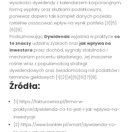
wysokości dywidendy z kalendarzem korporacyjnym,
formą wypłaty oraz skutkami podatkowymi,
ponieważ dopiero taki komplet danych pozwala
rzetelnie oszacować wpływ na wynik portfela [3][5]
[6][8].
Podsumowując,
Dywidenda
wyjaśnia w praktyce
co
to znaczy
udział w zyskach oraz
jak wpływa na
inwestora
przez dochód, sygnały stabilności i
mechanizm procentu składanego. Jej znaczenie
rośnie wraz z popularnością strategii
dywidendowych oraz świadomością roli podatków i
terminów giełdowych [1][2][4][5][6][7][8].
Źródła:
[1] https://fakturownia.pl/firma-w-
praktyce/dywidenda-co-to-jest-i-jak-wplywa-na-
inwestycje
[2] https://www.bankier.pl/smart/dywidenda-co-