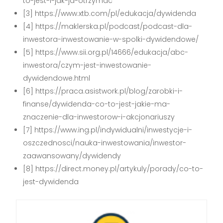
to-jest-i-jak-ja-otrzymac
[3] https://www.xtb.com/pl/edukacja/dywidenda
[4] https://maklerska.pl/podcast/podcast-dla-
inwestora-inwestowanie-w-spolki-dywidendowe/
[5] https://www.sii.org.pl/14666/edukacja/abc-
inwestora/czym-jest-inwestowanie-
dywidendowe.html
[6] https://praca.asistwork.pl/blog/zarobki-i-
finanse/dywidenda-co-to-jest-jakie-ma-
znaczenie-dla-inwestorow-i-akcjonariuszy
[7] https://www.ing.pl/indywidualni/inwestycje-i-
oszczednosci/nauka-inwestowania/inwestor-
zaawansowany/dywidendy
[8] https://direct.money.pl/artykuly/porady/co-to-
jest-dywidenda