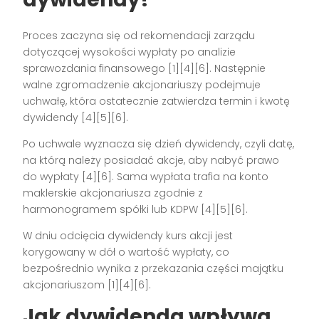
Proces zaczyna się od rekomendacji zarządu
dotyczącej wysokości wypłaty po analizie
sprawozdania finansowego [1][4][6]. Następnie
walne zgromadzenie akcjonariuszy podejmuje
uchwałę, która ostatecznie zatwierdza termin i kwotę
dywidendy [4][5][6].
Po uchwale wyznacza się dzień dywidendy, czyli datę,
na którą należy posiadać akcje, aby nabyć prawo
do wypłaty [4][6]. Sama wypłata trafia na konto
maklerskie akcjonariusza zgodnie z
harmonogramem spółki lub KDPW [4][5][6].
W dniu odcięcia dywidendy kurs akcji jest
korygowany w dół o wartość wypłaty, co
bezpośrednio wynika z przekazania części majątku
akcjonariuszom [1][4][6].
Jak dywidenda wpływa