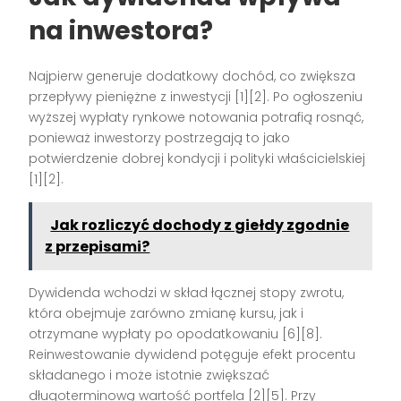
na inwestora?
Najpierw generuje dodatkowy dochód, co zwiększa
przepływy pieniężne z inwestycji [1][2]. Po ogłoszeniu
wyższej wypłaty rynkowe notowania potrafią rosnąć,
ponieważ inwestorzy postrzegają to jako
potwierdzenie dobrej kondycji i polityki właścicielskiej
[1][2].
Jak rozliczyć dochody z giełdy zgodnie
z przepisami?
Dywidenda wchodzi w skład łącznej stopy zwrotu,
która obejmuje zarówno zmianę kursu, jak i
otrzymane wypłaty po opodatkowaniu [6][8].
Reinwestowanie dywidend potęguje efekt procentu
składanego i może istotnie zwiększać
długoterminową wartość portfela [2][5]. Przy