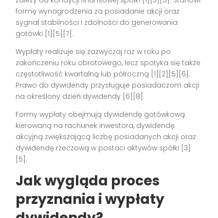
zależy od kondycji finansowej spółki [1][3][5]. Stanowi
formę wynagrodzenia za posiadanie akcji oraz
sygnał stabilności i zdolności do generowania
gotówki [1][5][7].
Wypłaty realizuje się zazwyczaj raz w roku po
zakończeniu roku obrotowego, lecz spotyka się także
częstotliwość kwartalną lub półroczną [1][2][5][6].
Prawo do dywidendy przysługuje posiadaczom akcji
na określony dzień dywidendy [6][8].
Formy wypłaty obejmują dywidendę gotówkową
kierowaną na rachunek inwestora, dywidendę
akcyjną zwiększającą liczbę posiadanych akcji oraz
dywidendę rzeczową w postaci aktywów spółki [3]
[5].
Jak wygląda proces
przyznania i wypłaty
dywidendy?