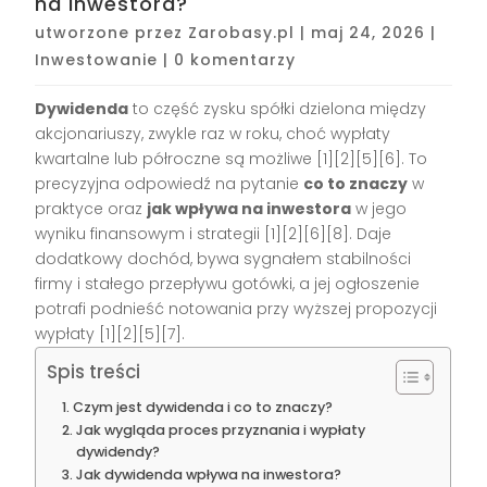
na inwestora?
utworzone przez
Zarobasy.pl
|
maj 24, 2026
|
Inwestowanie
|
0 komentarzy
Dywidenda
to część zysku spółki dzielona między
akcjonariuszy, zwykle raz w roku, choć wypłaty
kwartalne lub półroczne są możliwe [1][2][5][6]. To
precyzyjna odpowiedź na pytanie
co to znaczy
w
praktyce oraz
jak wpływa na inwestora
w jego
wyniku finansowym i strategii [1][2][6][8]. Daje
dodatkowy dochód, bywa sygnałem stabilności
firmy i stałego przepływu gotówki, a jej ogłoszenie
potrafi podnieść notowania przy wyższej propozycji
wypłaty [1][2][5][7].
Spis treści
Czym jest dywidenda i co to znaczy?
Jak wygląda proces przyznania i wypłaty
dywidendy?
Jak dywidenda wpływa na inwestora?