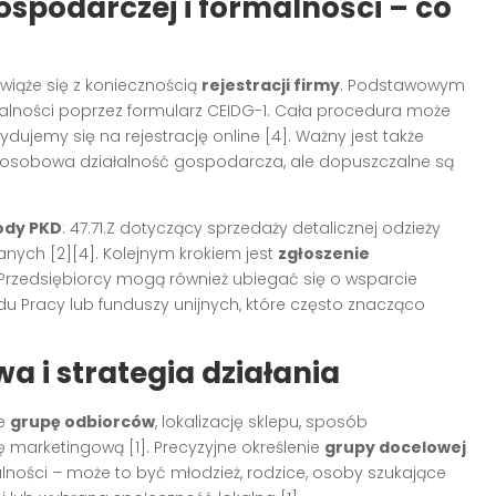
gospodarczej i formalności – co
wiąże się z koniecznością
rejestracji firmy
. Podstawowym
łalności poprzez formularz CEIDG-1. Cała procedura może
ydujemy się na rejestrację online [4]. Ważny jest także
dnoosobowa działalność gospodarcza, ale dopuszczalne są
ody PKD
: 47.71.Z dotyczący sprzedaży detalicznej odzieży
wanych [2][4]. Kolejnym krokiem jest
zgłoszenie
 Przedsiębiorcy mogą również ubiegać się o wsparcie
u Pracy lub funduszy unijnych, które często znacząco
a i strategia działania
je
grupę odbiorców
, lokalizację sklepu, sposób
 marketingową [1]. Precyzyjne określenie
grupy docelowej
alności – może to być młodzież, rodzice, osoby szukające