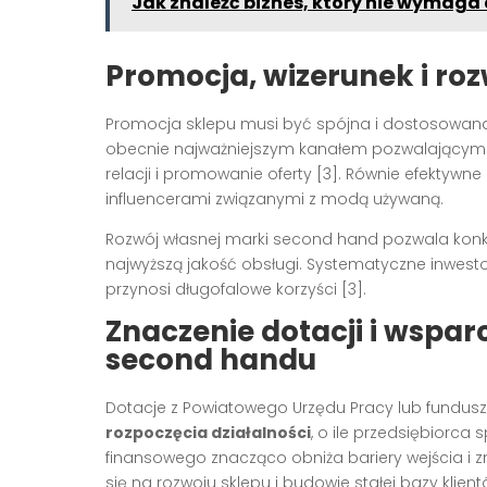
Jak znaleźć biznes, który nie wymag
Promocja, wizerunek i ro
Promocja sklepu musi być spójna i dostosowana
obecnie najważniejszym kanałem pozwalającym 
relacji i promowanie oferty [3]. Równie efektyw
influencerami związanymi z modą używaną.
Rozwój własnej marki second hand pozwala kon
najwyższą jakość obsługi. Systematyczne inwest
przynosi długofalowe korzyści [3].
Znaczenie dotacji i wspa
second handu
Dotacje z Powiatowego Urzędu Pracy lub fundus
rozpoczęcia działalności
, o ile przedsiębiorca 
finansowego znacząco obniża bariery wejścia i 
się na rozwoju sklepu i budowie stałej bazy klientó