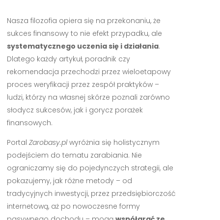
Nasza filozofia opiera się na przekonaniu, że
sukces finansowy to nie efekt przypadku, ale
systematycznego uczenia się i działania
.
Dlatego każdy artykuł, poradnik czy
rekomendacja przechodzi przez wieloetapowy
proces weryfikacji przez zespół praktyków –
ludzi, którzy na własnej skórze poznali zarówno
słodycz sukcesów, jak i gorycz porażek
finansowych.
Portal
Zarobasy.pl
wyróżnia się holistycznym
podejściem do tematu zarabiania. Nie
ograniczamy się do pojedynczych strategii, ale
pokazujemy, jak różne metody – od
tradycyjnych inwestycji, przez przedsiębiorczość
internetową, aż po nowoczesne formy
pasywnego dochodu – mogą
współgrać ze