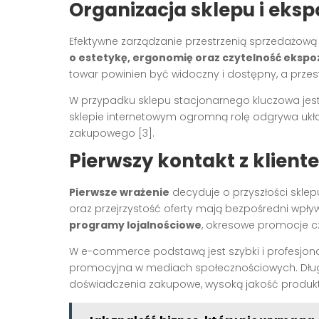
Organizacja sklepu i eks
Efektywne zarządzanie przestrzenią sprzedażową 
o estetykę, ergonomię oraz czytelność ekspoz
towar powinien być widoczny i dostępny, a prze
W przypadku sklepu stacjonarnego kluczowa jest 
sklepie internetowym ogromną rolę odgrywa układ
zakupowego [3].
Pierwszy kontakt z klient
Pierwsze wrażenie
decyduje o przyszłości sklep
oraz przejrzystość oferty mają bezpośredni wpływ
programy lojalnościowe
, okresowe promocje c
W e-commerce podstawą jest szybki i profesjon
promocyjna w mediach społecznościowych. Dłu
doświadczenia zakupowe, wysoką jakość produktó