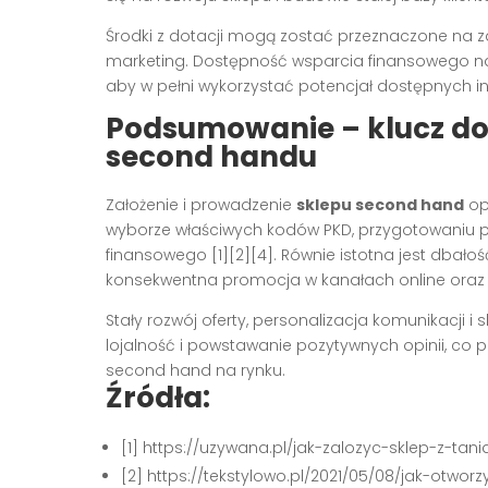
Środki z dotacji mogą zostać przeznaczone na 
marketing. Dostępność wsparcia finansowego na
aby w pełni wykorzystać potencjał dostępnych i
Podsumowanie – klucz do
second handu
Założenie i prowadzenie
sklepu second hand
opi
wyborze właściwych kodów PKD, przygotowaniu 
finansowego [1][2][4]. Równie istotna jest dbało
konsekwentna promocja w kanałach online oraz of
Stały rozwój oferty, personalizacja komunikacji i
lojalność i powstawanie pozytywnych opinii, co p
second hand na rynku.
Źródła:
[1] https://uzywana.pl/jak-zalozyc-sklep-z-t
[2] https://tekstylowo.pl/2021/05/08/jak-otwo