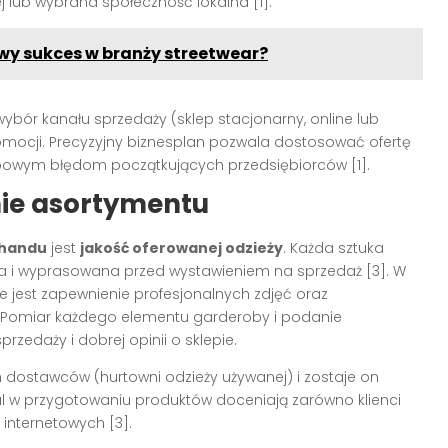
 lub wybrana społeczność lokalna [1].
y sukces w branży streetwear?
ybór kanału sprzedaży (sklep stacjonarny, online lub
omocji. Precyzyjny biznesplan pozwala dostosować ofertę
ypowym błędom początkujących przedsiębiorców [1].
nie asortymentu
 handu
jest
jakość oferowanej odzieży
. Każda sztuka
a i wyprasowana przed wystawieniem na sprzedaż [3]. W
e jest zapewnienie profesjonalnych zdjęć oraz
. Pomiar każdego elementu garderoby i podanie
zedaży i dobrej opinii o sklepie.
dostawców (hurtowni odzieży używanej) i zostaje on
l w przygotowaniu produktów doceniają zarówno klienci
 internetowych [3].