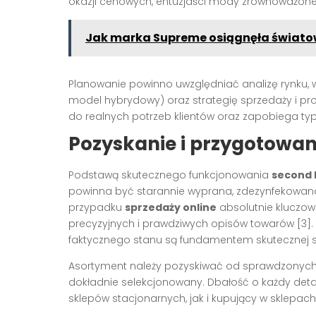
okazji cenowych, entuzjaści mody zrównoważonej
Jak marka Supreme osiągnęła światow
Planowanie powinno uwzględniać analizę rynku, w
model hybrydowy) oraz strategię sprzedaży i pr
do realnych potrzeb klientów oraz zapobiega t
Pozyskanie i przygotowa
Podstawą skutecznego funkcjonowania
second
powinna być starannie wyprana, zdezynfekowan
przypadku
sprzedaży online
absolutnie kluczow
precyzyjnych i prawdziwych opisów towarów [3]
faktycznego stanu są fundamentem skutecznej spr
Asortyment należy pozyskiwać od sprawdzonych 
dokładnie selekcjonowany. Dbałość o każdy deta
sklepów stacjonarnych, jak i kupujący w sklepach