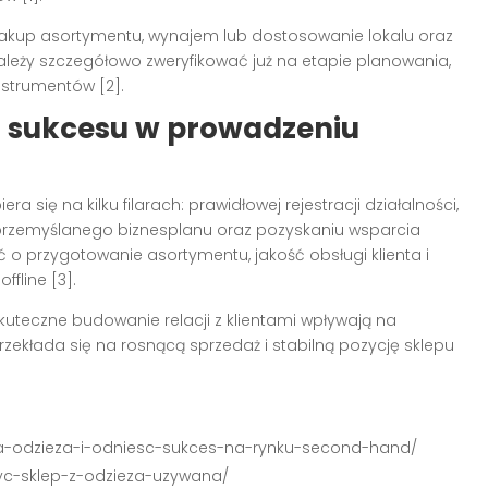
zakup asortymentu, wynajem lub dostosowanie lokalu oraz
leży szczegółowo zweryfikować już na etapie planowania,
nstrumentów [2].
 sukcesu w prowadzeniu
era się na kilku filarach: prawidłowej rejestracji działalności,
przemyślanego biznesplanu oraz pozyskaniu wsparcia
ść o przygotowanie asortymentu, jakość obsługi klienta i
fline [3].
 skuteczne budowanie relacji z klientami wpływają na
rzekłada się na rosnącą sprzedaż i stabilną pozycję sklepu
ania-odzieza-i-odniesc-sukces-na-rynku-second-hand/
rzyc-sklep-z-odzieza-uzywana/