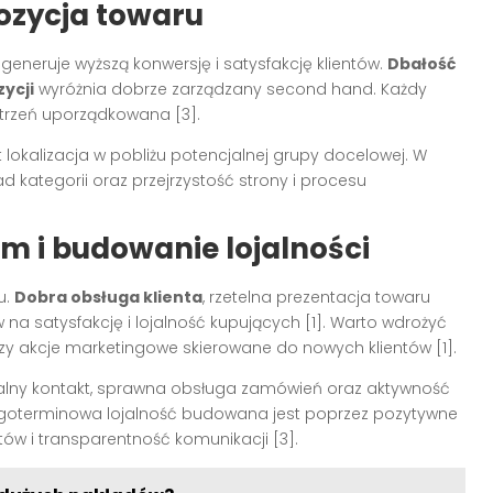
pozycja towaru
generuje wyższą konwersję i satysfakcję klientów.
Dbałość
ycji
wyróżnia dobrze zarządzany second hand. Każdy
strzeń uporządkowana [3].
lokalizacja w pobliżu potencjalnej grupy docelowej. W
 kategorii oraz przejrzystość strony i procesu
em i budowanie lojalności
u.
Dobra obsługa klienta
, rzetelna prezentacja towaru
 na satysfakcję i lojalność kupujących [1]. Warto wdrożyć
zy akcje marketingowe skierowane do nowych klientów [1].
alny kontakt, sprawna obsługa zamówień oraz aktywność
goterminowa lojalność budowana jest poprzez pozytywne
w i transparentność komunikacji [3].