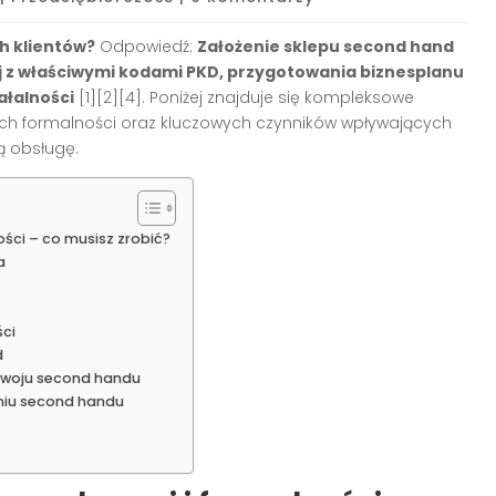
h klientów?
Odpowiedź:
Założenie sklepu second hand
j z właściwymi kodami PKD, przygotowania biznesplanu
ałalności
[1][2][4]. Poniżej znajduje się kompleksowe
ch formalności oraz kluczowych czynników wpływających
ą obsługę.
ości – co musisz zrobić?
a
ści
d
ozwoju second handu
niu second handu