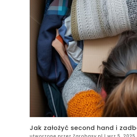
Jak założyć second hand i zadb
utworzone przez
Zarobasy.pl
|
wrz 5, 2025