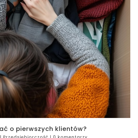
ać o pierwszych klientów?
|
Przedsiębiorczość
|
0 komentarzy