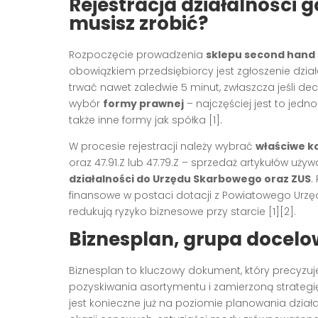
Rejestracja działalności 
musisz zrobić?
Rozpoczęcie prowadzenia
sklepu second hand
obowiązkiem przedsiębiorcy jest zgłoszenie dzia
trwać nawet zaledwie 5 minut, zwłaszcza jeśli dec
wybór
formy prawnej
– najczęściej jest to je
także inne formy jak spółka [1].
W procesie rejestracji należy wybrać
właściwe k
oraz 47.91.Z lub 47.79.Z – sprzedaż artykułów uży
działalności do Urzędu Skarbowego oraz ZUS
.
finansowe w postaci dotacji z Powiatowego Urzęd
redukują ryzyko biznesowe przy starcie [1][2].
Biznesplan, grupa docelow
Biznesplan to kluczowy dokument, który precyzu
pozyskiwania asortymentu i zamierzoną strategię
jest konieczne już na poziomie planowania dział