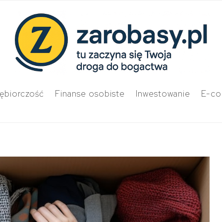
iębiorczość
Finanse osobiste
Inwestowanie
E-c