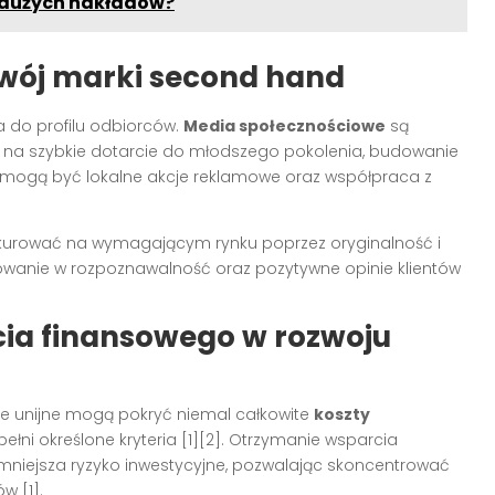
a dużych nakładów?
zwój marki second hand
 do profilu odbiorców.
Media społecznościowe
są
na szybkie dotarcie do młodszego pokolenia, budowanie
ne mogą być lokalne akcje reklamowe oraz współpraca z
kurować na wymagającym rynku poprzez oryginalność i
owanie w rozpoznawalność oraz pozytywne opinie klientów
rcia finansowego w rozwoju
ze unijne mogą pokryć niemal całkowite
koszty
spełni określone kryteria [1][2]. Otrzymanie wsparcia
zmniejsza ryzyko inwestycyjne, pozwalając skoncentrować
w [1].