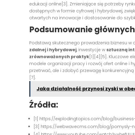
edukacji online[3]. Zmieniające się potrzeby ry
dostępnych w formie cyfrowej i hybrydowej, zwię
otwartych na innowacje i dostosowanie do szybko
Podsumowanie głównych 
Podstawą skutecznego prowadzenia biznesu w cz
zdalnej i hybrydowej
, inwestycje w
sztuczną int
zrównoważonych praktyk
[1][4][5]. Kluczowe e
modele organizacji pracy i rozwój ofert online i
przetrwać, ale i zdobyć przewagę konkurencyjną na
[7].
Jaka działalność przynosi zyski w obe
Źródła:
[1] https://explodingtopics.com/blog/business
[3] https://webwavecms.com/blog/pomysly-n
[4] https://www.youtube.com/watch?v=hefUUJ