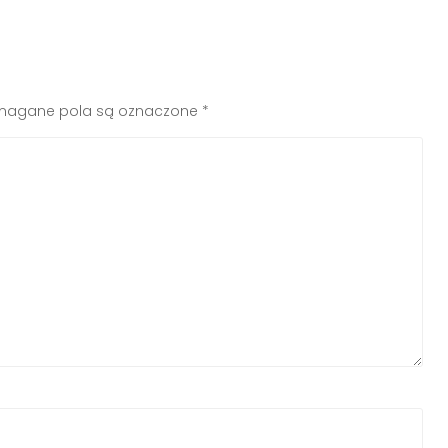
agane pola są oznaczone
*