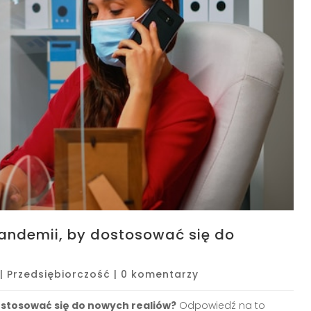
pandemii, by dostosować się do
|
Przedsiębiorczość
|
0 komentarzy
ostosować się do nowych realiów?
Odpowiedź na to