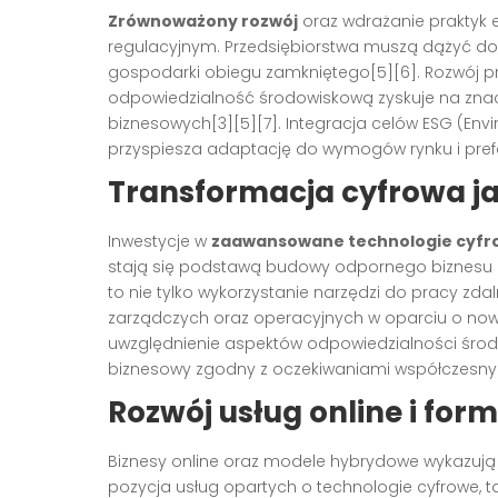
Zrównoważony rozwój
oraz wdrażanie praktyk
regulacyjnym. Przedsiębiorstwa muszą dążyć do
gospodarki obiegu zamkniętego[5][6]. Rozwój p
odpowiedzialność środowiskową zyskuje na zna
biznesowych[3][5][7]. Integracja celów ESG (Env
przyspiesza adaptację do wymogów rynku i pref
Transformacja cyfrowa ja
Inwestycje w
zaawansowane technologie cyfr
stają się podstawą budowy odpornego biznesu na
to nie tylko wykorzystanie narzędzi do pracy zd
zarządczych oraz operacyjnych w oparciu o nowe
uwzględnienie aspektów odpowiedzialności śro
biznesowy zgodny z oczekiwaniami współczesnyc
Rozwój usług online i fo
Biznesy online oraz modele hybrydowe wykazują 
pozycja usług opartych o technologie cyfrowe, tak