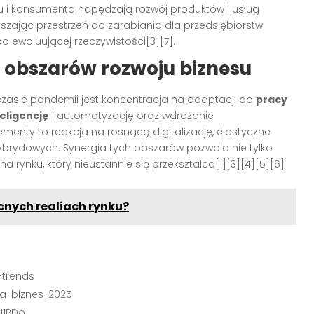
nku i konsumenta napędzają rozwój produktów i usług
kszając przestrzeń do zarabiania dla przedsiębiorstw
 ewoluującej rzeczywistości[3][7].
obszarów rozwoju biznesu
asie pandemii jest koncentracja na adaptacji do
pracy
eligencję
i automatyzację oraz wdrażanie
lementy to reakcja na rosnącą digitalizację, elastyczne
 hybrydowych. Synergia tych obszarów pozwala nie tylko
 rynku, który nieustannie się przekształca[1][3][4][5][6]
cnych realiach rynku?
-trends
a-biznes-2025
U1PDo