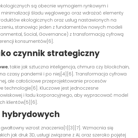
 ekologicznych są obecnie wymogiem rynkowym i
 minimalizacji śladu węglowego oraz wdrażać elementy
roduktów ekologicznych oraz usług nastawionych na
czeniu, stanowiąc jeden z fundamentów nowych modeli
ironmental, Social, Governance) z transformacją cyfrową
erencji konsumentów[6].
ko czynnik strategiczny
owe
, takie jak sztuczna inteligencja, chmura czy blockchain,
 czasy pandemii i po niej[4][6]. Transformacja cyfrowa
alnej, ale całościowe przeprojektowanie procesów
 technologie[6]. Kluczowe jest jednoczesne
dowiskowej i ładu korporacyjnego, aby wypracować model
h klientów[5][6].
rm hybrydowych
gwałtowny wzrost znaczenia[1][3][7]. Wzmacnia się
ich jak druk 3D, usługi związane z AI, oraz szeroko pojętej