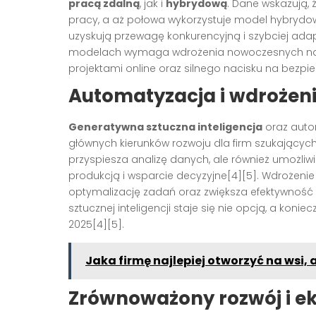
pracą zdalną
, jak i
hybrydową
. Dane wskazują,
pracy, a aż połowa wykorzystuje model hybrydowy[
uzyskują przewagę konkurencyjną i szybciej adap
modelach wymaga wdrożenia nowoczesnych narz
projektami online oraz silnego nacisku na bezpie
Automatyzacja i wdrożenie
Generatywna sztuczna inteligencja
oraz auto
głównych kierunków rozwoju dla firm szukających 
przyspiesza analizę danych, ale również umożliw
produkcją i wsparcie decyzyjne[4][5]. Wdrożenie 
optymalizację zadań oraz zwiększa efektywność d
sztucznej inteligencji staje się nie opcją, a kon
2025[4][5].
Jaka firmę najlepiej otworzyć na wsi, 
Zrównoważony rozwój i ek