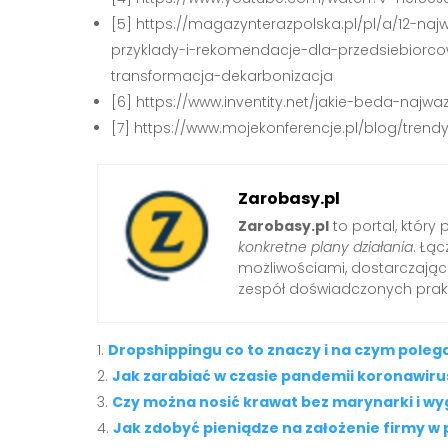
[5] https://magazynterazpolska.pl/pl/a/12-n
przyklady-i-rekomendacje-dla-przedsiebiorco
transformacja-dekarbonizacja
[6] https://www.inventity.net/jakie-beda-naj
[7] https://www.mojekonferencje.pl/blog/tre
Zarobasy.pl
Zarobasy.pl
to portal, który
konkretne plany działania
. Łą
możliwościami, dostarczając
zespół doświadczonych prak
Dropshippingu co to znaczy i na czym poleg
Jak zarabiać w czasie pandemii koronawir
Czy można nosić krawat bez marynarki i w
Jak zdobyć pieniądze na założenie firmy w 