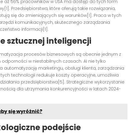
 że aż 56% pracowników w USA ma dostęp do tych form
1]. Przedsiębiorstwa, które oferują takie rozwiązania,
tują się do zmieniających się warunków[1]. Praca w tych
ędzi komunikacyjnych, skutecznego zarządzania
czeństwo informacji[1].
 sztucznej inteligencji
matyzacja procesów biznesowych są obecnie jednym z
odporności w niestabilnych czasach. AI nie tylko
ia automatyzację marketingu, obsługi klienta, zarządzania
tych technologii redukuje koszty operacyjne, umożliwia
ziałania przedsiębiorstwa[5]. Strategiczne wykorzystanie
iecznością dla utrzymania konkurencyjności w latach 2024-
aby się wyróżnić?
ologiczne podejście