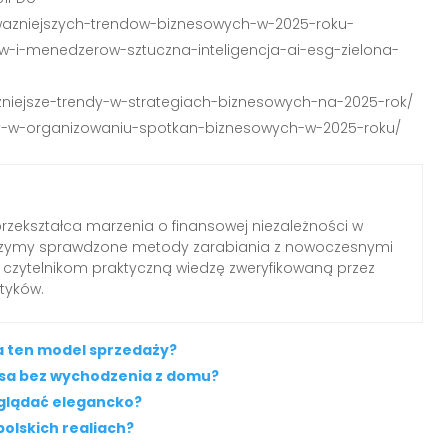
ajwazniejszych-trendow-biznesowych-w-2025-roku-
w-i-menedzerow-sztuczna-inteligencja-ai-esg-zielona-
wazniejsze-trendy-w-strategiach-biznesowych-na-2025-rok/
ndy-w-organizowaniu-spotkan-biznesowych-w-2025-roku/
 przekształca marzenia o finansowej niezależności w
czymy sprawdzone metody zarabiania z nowoczesnymi
 czytelnikom praktyczną wiedzę zweryfikowaną przez
tyków.
a ten model sprzedaży?
usa bez wychodzenia z domu?
yglądać elegancko?
polskich realiach?