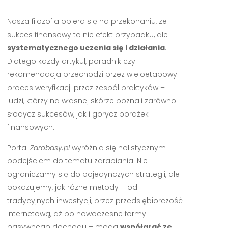
Nasza filozofia opiera się na przekonaniu, że
sukces finansowy to nie efekt przypadku, ale
systematycznego uczenia się i działania
.
Dlatego każdy artykuł, poradnik czy
rekomendacja przechodzi przez wieloetapowy
proces weryfikacji przez zespół praktyków –
ludzi, którzy na własnej skórze poznali zarówno
słodycz sukcesów, jak i gorycz porażek
finansowych.
Portal
Zarobasy.pl
wyróżnia się holistycznym
podejściem do tematu zarabiania. Nie
ograniczamy się do pojedynczych strategii, ale
pokazujemy, jak różne metody – od
tradycyjnych inwestycji, przez przedsiębiorczość
internetową, aż po nowoczesne formy
pasywnego dochodu – mogą
współgrać ze