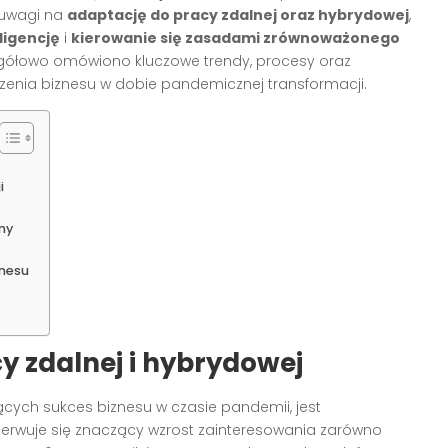
 uwagi na
adaptację do pracy zdalnej oraz hybrydowej
,
ligencję
i
kierowanie się zasadami zrównoważonego
czegółowo omówiono kluczowe trendy, procesy oraz
nia biznesu w dobie pandemicznej transformacji.
i
ny
nesu
y zdalnej i hybrydowej
cych sukces biznesu w czasie pandemii, jest
serwuje się znaczący wzrost zainteresowania zarówno