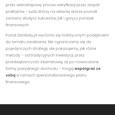
przez wieloetapowy proces weryfikacji przez zespół
praktyków – ludzi, którzy na własnej skórze poznali
zarówno słodycz sukcesów, jak i gorycz porażek
finansowych.
Portal
Zarobasy.pl
wyróżnia się holistycznym podejściem
do tematu zarabiania. Nie ograniczamy się do
pojedynczych strategii, ale pokazujemy, jak różne
metody – od tradycyjnych inwestycji, przez
przedsiębiorczość internetową, aż po nowoczesne
formy pasywnego dochodu – mogą
współgrać ze
sobą
w ramach spersonalizowanego planu
finansowego.