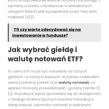
konta w odpowiedniej walucie notowań, korzystając z
wymiany w banku, u brokera lub w zewnętrznych
usługach fintech, jeśli są wspierane przez Twój dom
maklerski [1][2].
Tfi czy warto zdecydować się na
inwestowanie w fundusze?
Jak wybrać giełdę i
walutę notowań ETF?
To samo ETF może być notowane na różnych
giełdach i w różnych walutach. W panelu maklerskim
wskaż konkretny parkiet oraz
walutę notowań
, co
wpływa na koszty przewalutowań i godziny handlu [1]
[2]. W praktyce wybór sprowadza się do dostępności
u Twojego brokera, łącznych kosztów transakcji w
danej walucie i płynności notowań w wybranym