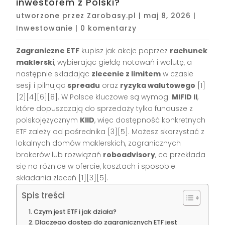
inwestorem z Polski?
utworzone przez
Zarobasy.pl
|
maj 8, 2026
|
Inwestowanie
|
0 komentarzy
Zagraniczne ETF
kupisz jak akcje poprzez
rachunek
maklerski
, wybierając giełdę notowań i walutę, a
następnie składając
zlecenie z limitem
w czasie
sesji i pilnując
spreadu
oraz
ryzyka walutowego
[1]
[2][4][6][8]. W Polsce kluczowe są wymogi
MIFID II
,
które dopuszczają do sprzedaży tylko fundusze z
polskojęzycznym
KIID
, więc dostępność konkretnych
ETF zależy od pośrednika [3][5]. Możesz skorzystać z
lokalnych domów maklerskich, zagranicznych
brokerów lub rozwiązań
roboadvisory
, co przekłada
się na różnice w ofercie, kosztach i sposobie
składania zleceń [1][3][5].
Spis treści
Czym jest ETF i jak działa?
Dlaczego dostęp do zagranicznych ETF jest