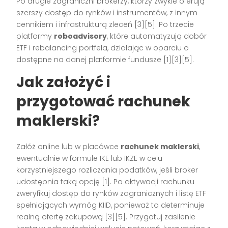
Po drugie zagraniczni brokerzy, którzy zwykle oferują
szerszy dostęp do rynków i instrumentów, z innym
cennikiem i infrastrukturą zleceń [3][5]. Po trzecie
platformy
roboadvisory
, które automatyzują dobór
ETF i rebalancing portfela, działając w oparciu o
dostępne na danej platformie fundusze [1][3][5].
Jak założyć i
przygotować rachunek
maklerski?
Załóż online lub w placówce
rachunek maklerski
,
ewentualnie w formule IKE lub IKZE w celu
korzystniejszego rozliczania podatków, jeśli broker
udostępnia taką opcję [1]. Po aktywacji rachunku
zweryfikuj dostęp do rynków zagranicznych i listę ETF
spełniających wymóg KIID, ponieważ to determinuje
realną ofertę zakupową [3][5]. Przygotuj zasilenie