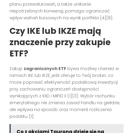
planu przewalutowań, a także unikanie
niepotrzebnych konwersji, pomaga ograniczać
wpływ wahań kursowych na wynik portfela [4][8].
Czy IKE lub IKZE mają
znaczenie przy zakupie
ETF?
Zakup
zagranicznych ETF
bywa możliwy również w
ramach IKE lub IKZE, jeśli oferuje to Twój broker, co
może poprawić efektywność podatkową inwestycji
przy zachowaniu ograniczeń dostępności
wynikających z KIID i MIFID II [1][3]. Wybór rachunku
emerytalnego nie zmienia zasad handlu na giełdzie,
ale wpływa na sposób oraz moment rozliczenia
podatku [1].
Co z akcjami Taurona dzieje się na