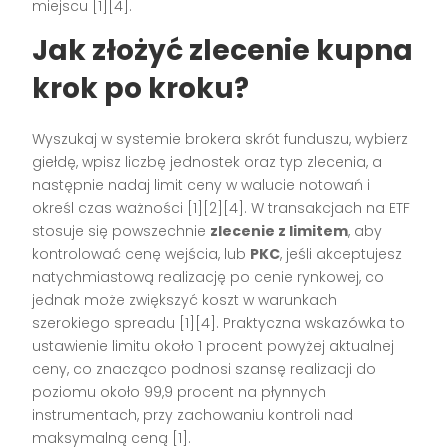
miejscu [1][4].
Jak złożyć zlecenie kupna
krok po kroku?
Wyszukaj w systemie brokera skrót funduszu, wybierz
giełdę, wpisz liczbę jednostek oraz typ zlecenia, a
następnie nadaj limit ceny w walucie notowań i
określ czas ważności [1][2][4]. W transakcjach na ETF
stosuje się powszechnie
zlecenie z limitem
, aby
kontrolować cenę wejścia, lub
PKC
, jeśli akceptujesz
natychmiastową realizację po cenie rynkowej, co
jednak może zwiększyć koszt w warunkach
szerokiego spreadu [1][4]. Praktyczna wskazówka to
ustawienie limitu około 1 procent powyżej aktualnej
ceny, co znacząco podnosi szansę realizacji do
poziomu około 99,9 procent na płynnych
instrumentach, przy zachowaniu kontroli nad
maksymalną ceną [1].