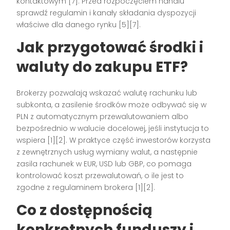
kontaktowym [7]. Przed rozpoczęciem handlu
sprawdź regulamin i kanały składania dyspozycji
właściwe dla danego rynku [5][7].
Jak przygotować środki i
waluty do zakupu ETF?
Brokerzy pozwalają wskazać walutę rachunku lub
subkonta, a zasilenie środków może odbywać się w
PLN z automatycznym przewalutowaniem albo
bezpośrednio w walucie docelowej, jeśli instytucja to
wspiera [1][2]. W praktyce część inwestorów korzysta
z zewnętrznych usług wymiany walut, a następnie
zasila rachunek w EUR, USD lub GBP, co pomaga
kontrolować koszt przewalutowań, o ile jest to
zgodne z regulaminem brokera [1][2].
Co z dostępnością
konkretnych funduszy i