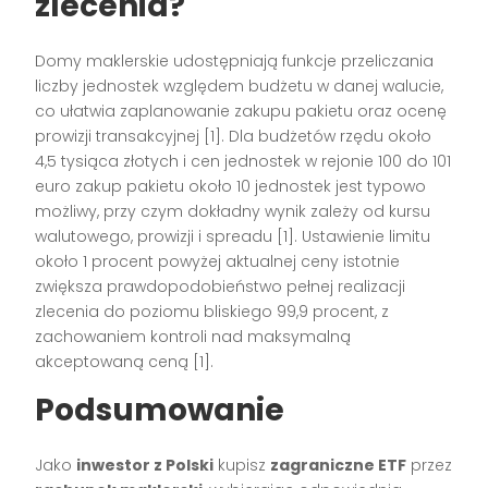
zlecenia?
Domy maklerskie udostępniają funkcje przeliczania
liczby jednostek względem budżetu w danej walucie,
co ułatwia zaplanowanie zakupu pakietu oraz ocenę
prowizji transakcyjnej [1]. Dla budżetów rzędu około
4,5 tysiąca złotych i cen jednostek w rejonie 100 do 101
euro zakup pakietu około 10 jednostek jest typowo
możliwy, przy czym dokładny wynik zależy od kursu
walutowego, prowizji i spreadu [1]. Ustawienie limitu
około 1 procent powyżej aktualnej ceny istotnie
zwiększa prawdopodobieństwo pełnej realizacji
zlecenia do poziomu bliskiego 99,9 procent, z
zachowaniem kontroli nad maksymalną
akceptowaną ceną [1].
Podsumowanie
Jako
inwestor z Polski
kupisz
zagraniczne ETF
przez