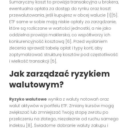
Sumaryczny koszt to prowizja transakcyjna u brokera,
ewentualna opłata za dostęp do rynku oraz koszt
przewalutowania, jeśli kupujesz w obcej walucie [1][5].
ETF same w sobie mają niskie opłaty za zarządzanie,
które są rozliczane w wartości jednostki, a nie jako
oddzielna prowizja maklerska, co współtworzy ich
konkurencyjność kosztową [6]. Przed wysłaniem
zlecenia sprawdź tabelę opłat i typy kont, aby
zoptymalizować strukturę kosztów pod częstotliwość
i wielkość transakcji [5].
Jak zarządzać ryzykiem
walutowym?
Ryzyko walutowe
wynika z waluty notowań oraz
walut aktywów w portfelu ETF. Zmiany kursów mogą
zwiększać lub zmniejszać Twoją stopę zwrotu po
przeliczeniu na złotego, niezależnie od ruchu samego
indeksu [8]. Świadome dobranie waluty zakupu i