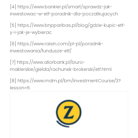
[4] https://www.bankier.pl/smart/sprawdz-jak-
inwestowac-w-etf-poradnik-dla-poczatkujacych
[5] https://www.bnpparibas.pl/blog/gdzie-kupic-etf-
y-i-jak-je-wybierac
[6] https://www.raisin.com/pl-pl/poradnik-
inwestowania/fundusze-etf/
[7] https://www.aliorbank.pl/biuro-
maklerskie/gielda/rachunek-brokerski/etf.html
[8] https://www.mdm.pl/bm/InvestmentCourse/3?
lesson=5