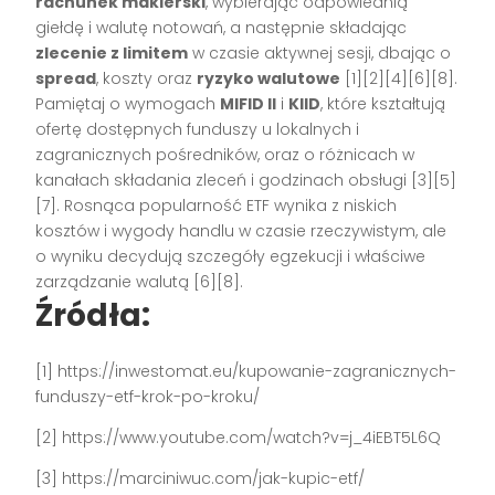
rachunek maklerski
, wybierając odpowiednią
giełdę i walutę notowań, a następnie składając
zlecenie z limitem
w czasie aktywnej sesji, dbając o
spread
, koszty oraz
ryzyko walutowe
[1][2][4][6][8].
Pamiętaj o wymogach
MIFID II
i
KIID
, które kształtują
ofertę dostępnych funduszy u lokalnych i
zagranicznych pośredników, oraz o różnicach w
kanałach składania zleceń i godzinach obsługi [3][5]
[7]. Rosnąca popularność ETF wynika z niskich
kosztów i wygody handlu w czasie rzeczywistym, ale
o wyniku decydują szczegóły egzekucji i właściwe
zarządzanie walutą [6][8].
Źródła:
[1] https://inwestomat.eu/kupowanie-zagranicznych-
funduszy-etf-krok-po-kroku/
[2] https://www.youtube.com/watch?v=j_4iEBT5L6Q
[3] https://marciniwuc.com/jak-kupic-etf/