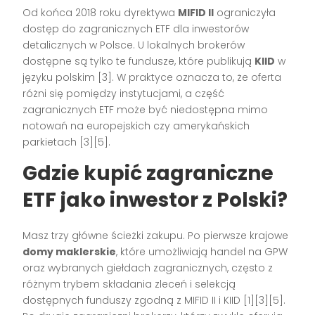
Od końca 2018 roku dyrektywa
MIFID II
ograniczyła
dostęp do zagranicznych ETF dla inwestorów
detalicznych w Polsce. U lokalnych brokerów
dostępne są tylko te fundusze, które publikują
KIID
w
języku polskim [3]. W praktyce oznacza to, że oferta
różni się pomiędzy instytucjami, a część
zagranicznych ETF może być niedostępna mimo
notowań na europejskich czy amerykańskich
parkietach [3][5].
Gdzie kupić zagraniczne
ETF jako inwestor z Polski?
Masz trzy główne ścieżki zakupu. Po pierwsze krajowe
domy maklerskie
, które umożliwiają handel na GPW
oraz wybranych giełdach zagranicznych, często z
różnym trybem składania zleceń i selekcją
dostępnych funduszy zgodną z MIFID II i KIID [1][3][5].