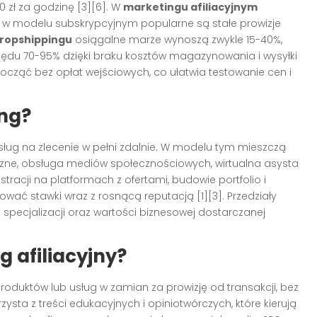
0 zł za godzinę [3][6]. W
marketingu afiliacyjnym
ym w modelu subskrypcyjnym popularne są stałe prowizje
ropshippingu
osiągalne marże wynoszą zwykle 15-40%,
ędu 70-95% dzięki braku kosztów magazynowania i wysyłki
ocząć bez opłat wejściowych, co ułatwia testowanie cen i
ing?
sług na zlecenie w pełni zdalnie. W modelu tym mieszczą
ficzne, obsługa mediów społecznościowych, wirtualna asysta
stracji na platformach z ofertami, budowie portfolio i
wać stawki wraz z rosnącą reputacją [1][3]. Przedziały
 specjalizacji oraz wartości biznesowej dostarczanej
 afiliacyjny?
duktów lub usług w zamian za prowizję od transakcji, bez
sta z treści edukacyjnych i opiniotwórczych, które kierują