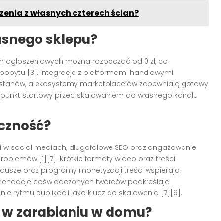
enia z własnych czterech ścian?
asnego sklepu?
h ogłoszeniowych można rozpocząć od 0 zł, co
e popytu [3]. Integracje z platformami handlowymi
ję stanów, a ekosystemy marketplace’ów zapewniają gotowy
y punkt startowy przed skalowaniem do własnego kanału
eczność?
ci w social mediach, długofalowe SEO oraz angażowanie
oblemów [1][7]. Krótkie formaty wideo oraz treści
ndusze oraz programy monetyzacji treści wspierają
komendacje doświadczonych twórców podkreślają
e rytmu publikacji jako klucz do skalowania [7][9].
I w zarabianiu w domu?