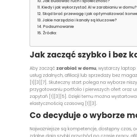
Jak budować ruch i społeczność?
Kiedy i jak wykorzystać AI w zarabianiu w domu?
Skąd brać przewagę i jak optymalizować konwe
Jakie narzędzia i kanały są kluczowe?
Podsumowanie
Źródła:
Jak zacząć szybko i bez k
Aby zacząć
zarabiać w domu
, wystarczy laptop
usług zdalnych, afiliacji lub sprzedaży bez mag
[1][3][7]. Skuteczny start polega na wyborze nisz
przygotowaniu portfolio i pierwszych ofert oraz
zapytań [1][3][5]. Dzięki temu można wystarto
elastycznością czasową [1][3].
Co decyduje o wyborze m
Najważniejsze są kompetencje, dostępny czas, oc
zdalne dają szybki przychód po czasie pracy, afil