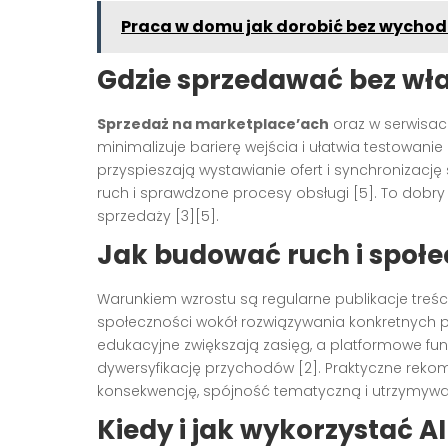
Praca w domu jak dorobić bez wychodz
Gdzie sprzedawać bez wł
Sprzedaż na marketplace’ach
oraz w serwisac
minimalizuje barierę wejścia i ułatwia testowani
przyspieszają wystawianie ofert i synchronizac
ruch i sprawdzone procesy obsługi [5]. To dobr
sprzedaży [3][5].
Jak budować ruch i społ
Warunkiem wzrostu są regularne publikacje treś
społeczności wokół rozwiązywania konkretnych pr
edukacyjne zwiększają zasięg, a platformowe fu
dywersyfikację przychodów [2]. Praktyczne re
konsekwencję, spójność tematyczną i utrzymywani
Kiedy i jak wykorzystać A