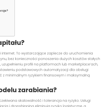
rsje?
apitału?
 i internet. To wystarczające zaplecze do uruchomienia
azynu, bez konieczności ponoszenia dużych kosztów stałych
y, uzupełnieniu profili na platformach lub marketplace’ach,
 ustawieniu podstawowych automatyzacji dla obsługi
wać z minimalnym ryzykiem finansowym i maksymalną
odelu zarabiania?
zekiwana skalowalność i tolerancja na ryzyko. Usługi
iacja i dropshipping eliminują ryzyko logistyczne, a