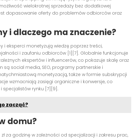
możliwość wielokrotnej sprzedaży bez dodatkowej
 jest dopasowanie oferty do problemów odbiorców oraz
y i dlaczego ma znaczenie?
 i eksperci monetyzują wiedzę poprzez treści,
jalności i zaufaniu odbiorców [1][7]. Globalnie funkcjonuje
leżnych ekspertów i influencerów, co pokazuje skalę oraz
 są social media, SEO, programy partnerskie i
z natychmiastową monetyzacją, także w formie subskrypcji
kacje wzmacniają zasięgi organiczne i konwersje, co
specjalistów rynku [7][9].
ego zacząć?
ć w domu?
ł za godzinę w zależności od specjalizacji i zakresu prac,