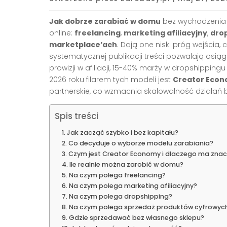
Jak dobrze zarabiać w domu
bez wychodzenia 
online:
freelancing
,
marketing afiliacyjny
,
dro
marketplace’ach
. Dają one niski próg wejścia, 
systematycznej publikacji treści pozwalają osią
prowizji w afiliacji, 15-40% marży w dropshippin
2026 roku filarem tych modeli jest
Creator Eco
partnerskie, co wzmacnia skalowalność działań bez
Spis treści
Jak zacząć szybko i bez kapitału?
Co decyduje o wyborze modelu zarabiania?
Czym jest Creator Economy i dlaczego ma znac
Ile realnie można zarobić w domu?
Na czym polega freelancing?
Na czym polega marketing afiliacyjny?
Na czym polega dropshipping?
Na czym polega sprzedaż produktów cyfrowyc
Gdzie sprzedawać bez własnego sklepu?