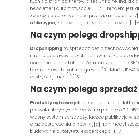
ruch do stron partnerów przez unikalne linki, a 
newsletter i automatyzacje [1][2]. Trendem jest af
zwiększają autentyczność przekazu i zaufanie [7]
afiliacyjne
, zapewniające cykliczne prowizje [1][8
Na czym polega dropship
Dropshipping
to sprzedaż bez przechowywania t
stronie dostawcy, a zysk stanowi marża sprzedaw
commerce i marketplace’ami oraz działania SEO
bez kosztów stałych magazynu [5]. Marże 15-40
dystrybucji ruchu [1][5].
Na czym polega sprzedaż
Produkty cyfrowe
jak kursy i publikacje elektron
pozwala utrzymywać marże na poziomie 70-95% [
własny system sprzedaży, łącząc publikacje w so
oraz dostarczania plików [4][5]. Ten model szcz
budowanie autorytetu eksperckiego [1][7].