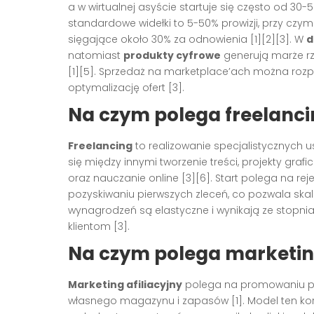
a w wirtualnej asyście startuje się często od 30-5
standardowe widełki to 5-50% prowizji, przy cz
sięgające około 30% za odnowienia [1][2][3]. W
d
natomiast
produkty cyfrowe
generują marże rz
[1][5]. Sprzedaż na marketplace’ach można rozp
optymalizację ofert [3].
Na czym polega freelanc
Freelancing
to realizowanie specjalistycznych u
się między innymi tworzenie treści, projekty gra
oraz nauczanie online [3][6]. Start polega na reje
pozyskiwaniu pierwszych zleceń, co pozwala skalo
wynagrodzeń są elastyczne i wynikają ze stopnia
klientom [3].
Na czym polega marketing
Marketing afiliacyjny
polega na promowaniu pro
własnego magazynu i zapasów [1]. Model ten korzy