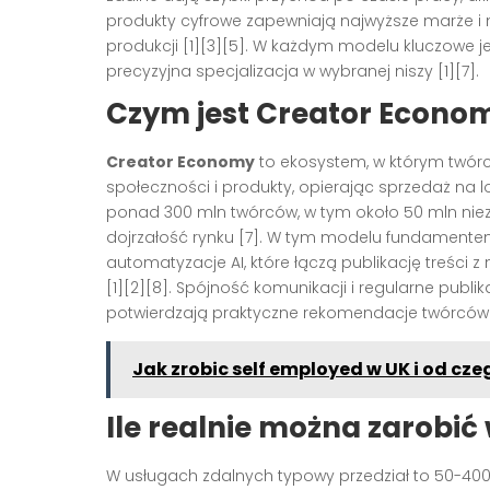
produkty cyfrowe zapewniają najwyższe marże i 
produkcji [1][3][5]. W każdym modelu kluczowe
precyzyjna specjalizacja w wybranej niszy [1][7].
Czym jest Creator Econom
Creator Economy
to ekosystem, w którym twórcy
społeczności i produkty, opierając sprzedaż na lo
ponad 300 mln twórców, w tym około 50 mln nieza
dojrzałość rynku [7]. W tym modelu fundamentem
automatyzacje AI, które łączą publikację treści 
[1][2][8]. Spójność komunikacji i regularne publi
potwierdzają praktyczne rekomendacje twórców i 
Jak zrobic self employed w UK i od cz
Ile realnie można zarobi
W usługach zdalnych typowy przedział to 50-400 z