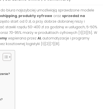
do biura najszybciej umożliwiają sprawdzone modele
pshipping
,
produkty cyfrowe
oraz
sprzedaż na
często start od 0 zł, a przy dobrze dobranej niszy i
gać stawki rzędu 50-400 zł za godzinę w usługach, 5-50%
gu oraz 70-95% marży w produktach cyfrowych [1][3][5]. W
nomy
wspierana przez
AI
, automatyzacje i programy
 kosztownej logistyki [1][2][7][8].
zenie?
h?