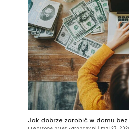
Jak dobrze zarobić w domu bez
utworzone przez
Zarobasy.pl
|
maj 27, 202