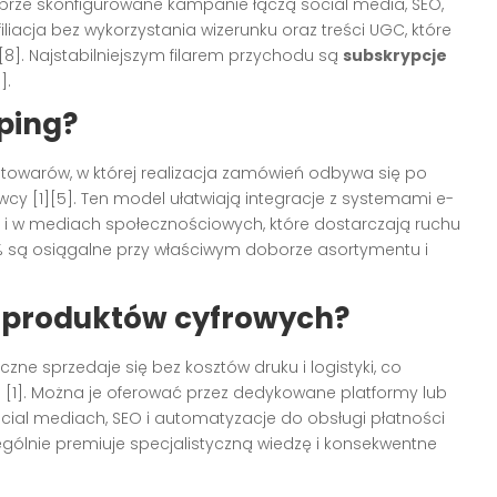
dobrze skonfigurowane kampanie łączą social media, SEO,
iliacja bez wykorzystania wizerunku oraz treści UGC, które
[8]. Najstabilniejszym filarem przychodu są
subskrypcje
].
ping?
owarów, w której realizacja zamówień odbywa się po
cy [1][5]. Ten model ułatwiają integracje z systemami e-
 i w mediach społecznościowych, które dostarczają ruchu
% są osiągalne przy właściwym doborze asortymentu i
 produktów cyfrowych?
iczne sprzedaje się bez kosztów druku i logistyki, co
1]. Można je oferować przez dedykowane platformy lub
cial mediach, SEO i automatyzacje do obsługi płatności
ególnie premiuje specjalistyczną wiedzę i konsekwentne