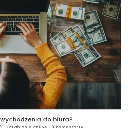
 wychodzenia do biura?
6
|
Zarabianie online
|
0 komentarzy