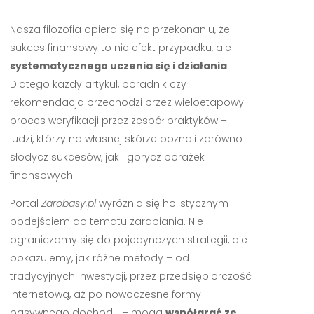
Nasza filozofia opiera się na przekonaniu, że
sukces finansowy to nie efekt przypadku, ale
systematycznego uczenia się i działania
.
Dlatego każdy artykuł, poradnik czy
rekomendacja przechodzi przez wieloetapowy
proces weryfikacji przez zespół praktyków –
ludzi, którzy na własnej skórze poznali zarówno
słodycz sukcesów, jak i gorycz porażek
finansowych.
Portal
Zarobasy.pl
wyróżnia się holistycznym
podejściem do tematu zarabiania. Nie
ograniczamy się do pojedynczych strategii, ale
pokazujemy, jak różne metody – od
tradycyjnych inwestycji, przez przedsiębiorczość
internetową, aż po nowoczesne formy
pasywnego dochodu – mogą
współgrać ze