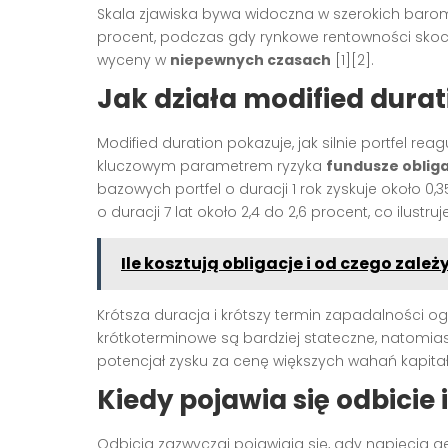
Skala zjawiska bywa widoczna w szerokich baro
procent, podczas gdy rynkowe rentowności skocz
wyceny w
niepewnych czasach
[1][2].
Jak działa modified durat
Modified duration pokazuje, jak silnie portfel re
kluczowym parametrem ryzyka
fundusze obliga
bazowych portfel o duracji 1 rok zyskuje około 0,35
o duracji 7 lat około 2,4 do 2,6 procent, co ilust
Ile kosztują obligacje i od czego zależ
Krótsza duracja i krótszy termin zapadalności o
krótkoterminowe są bardziej stateczne, natomia
potencjał zysku za cenę większych wahań kapitału
Kiedy pojawia się odbicie 
Odbicia zazwyczaj pojawiają się, gdy napięcia ge