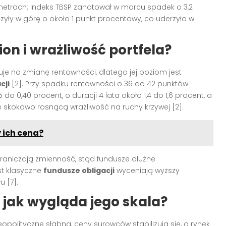
metrach: indeks TBSP zanotował w marcu spadek o 3,2
yły w górę o około 1 punkt procentowy, co uderzyło w
ion i wrażliwość portfela?
aguje na zmianę rentowności, dlatego jej poziom jest
cji
[2]. Przy spadku rentowności o 36 do 42 punktów
 do 0,40 procent, o duracji 4 lata około 1,4 do 1,6 procent, a
ruje skokowo rosnącą wrażliwość na ruchy krzywej [2].
y ich cena?
graniczają zmienność, stąd fundusze dłużne
st klasyczne
fundusze obligacji
wyceniają wyższy
 [7].
i jak wygląda jego skala?
opolityczne słabną, ceny surowców stabilizują się, a rynek