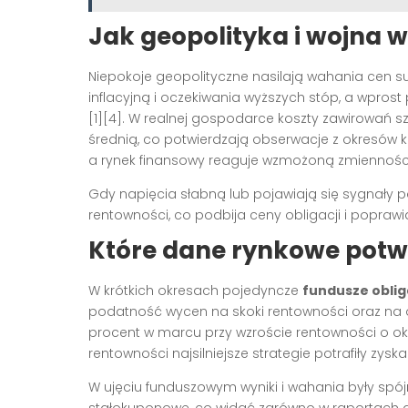
Jak geopolityka i wojna w
Niepokoje geopolityczne nasilają wahania cen 
inflacyjną i oczekiwania wyższych stóp, a wprost
[1][4]. W realnej gospodarce koszty zawirowań 
średnią, co potwierdzają obserwacje z okresów ko
a rynek finansowy reaguje wzmożoną zmienności
Gdy napięcia słabną lub pojawiają się sygnały 
rentowności, co podbija ceny obligacji i poprawi
Które dane rynkowe potw
W krótkich okresach pojedyncze
fundusze oblig
podatność wycen na skoki rentowności oraz na ocz
procent w marcu przy wzroście rentowności o ok
rentowności najsilniejsze strategie potrafiły zysk
W ujęciu funduszowym wyniki i wahania były spójn
stałokuponowe, co widać zarówno w raportach ana