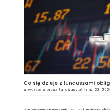
Co się dzieje z funduszami obl
utworzone przez
Zarobasy.pl
|
maj 23, 202
W
niepewnych czasach
wyceny
fundusze oblig