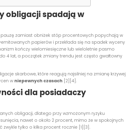
 obligacji spadają w
lub pauzę zamiast obniżek stóp procentowych popychają w
 wyemitowanych papierów i przekłada się na spadek wyceny
hanizm kończy wielomiesięczne lub wieloletnie pasmo
 do 4 lat, a początek zmiany trendu jest często gwałtowny
igacje skarbowe, które reagują najsilniej na zmianę krzywej
wycen w
niepewnych czasach
[2][4].
ności dla posiadaczy
nych obligacji, dlatego przy wzmożonym ryzyku
sunięcia, nawet o około 2 procent, mimo że w spokojnych
zwykle tylko o kilka procent rocznie [1][3].