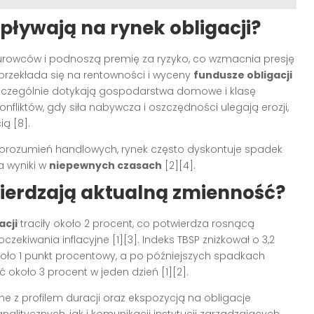
pływają na rynek obligacji?
surowców i podnoszą premię za ryzyko, co wzmacnia presję
 przekłada się na rentowności i wyceny
fundusze obligacji
szczególnie dotykają gospodarstwa domowe i klasę
nfliktów, gdy siła nabywcza i oszczędności ulegają erozji,
ą [8].
porozumień handlowych, rynek często dyskontuje spadek
a wyniki w
niepewnych czasach
[2][4].
ierdzają aktualną zmienność?
acji
traciły około 2 procent, co potwierdza rosnącą
ekiwania inflacyjne [1][3]. Indeks TBSP zniżkował o 3,2
oło 1 punkt procentowy, a po późniejszych spadkach
ać około 3 procent w jeden dzień [1][2].
e z profilem duracji oraz ekspozycją na obligacje
litycznych, jak i komunikacji instytucji zarządzających