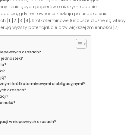
eny istniejących papierów o niższym kuponie;
odbicia, gdy rentowności zniżkują po uspokojeniu
ych [1][2][3][4]. Krótkoterminowe fundusze dłużne są wtedy
erują wyższy potencjał, ale przy większej zmienności [7].
 niepewnych czasach?
 jednostek?
ela?
la?
ją?
żnymi krótkoterminowymi a obligacyjnymi?
nych czasach?
acji?
ienność?
gacji w niepewnych czasach?