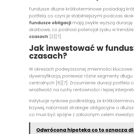
Fundusze dłużne krótkoterminowe posiadają krót
portfela, co czyni je stabilniejszymi podczas sko
fundusze obligacji
mają zwykle wyższą durację 
skarbowe, co podnosi potencjał zysku w trendzie
czasach
[2][7].
Jak inwestować w fundusz
czasach?
W okresach podwyższonej zmienności kluczowe st
dywersyfikacja, ponieważ różne segmenty długu 
centralnych [6][7]. Zrozumienie duracji portfela 
wrażliwość na ruchy rentowności i lepiej interpr
Instytucje rynkowe podkreślają, że krótkotermino
krzywej, natomiast strategie obligacyjne o dłuższe
co musi być spójne z założonym celem inwestycy
Odwrócona hipoteka co to oznacza dla