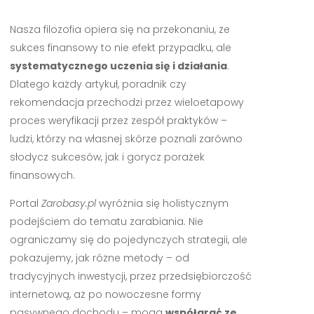
Nasza filozofia opiera się na przekonaniu, że
sukces finansowy to nie efekt przypadku, ale
systematycznego uczenia się i działania
.
Dlatego każdy artykuł, poradnik czy
rekomendacja przechodzi przez wieloetapowy
proces weryfikacji przez zespół praktyków –
ludzi, którzy na własnej skórze poznali zarówno
słodycz sukcesów, jak i gorycz porażek
finansowych.
Portal
Zarobasy.pl
wyróżnia się holistycznym
podejściem do tematu zarabiania. Nie
ograniczamy się do pojedynczych strategii, ale
pokazujemy, jak różne metody – od
tradycyjnych inwestycji, przez przedsiębiorczość
internetową, aż po nowoczesne formy
pasywnego dochodu – mogą
współgrać ze