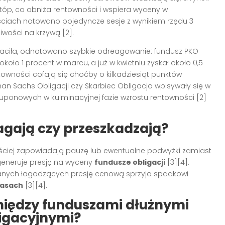
tóp, co obniża rentowności i wspiera wyceny w
ościach notowano pojedyncze sesje z wynikiem rzędu 3
iwości na krzywą [2].
raciła, odnotowano szybkie odreagowanie: fundusz PKO
oło 1 procent w marcu, a już w kwietniu zyskał około 0,5
towności cofają się choćby o kilkadziesiąt punktów
man Sachs Obligacji czy Skarbiec Obligacja wpisywały się w
kuponowych w kulminacyjnej fazie wzrostu rentowności [2]
gają czy przeszkadzają?
zęściej zapowiadają pauzę lub ewentualne podwyżki zamiast
 generuje presję na wyceny
fundusze obligacji
[3][4].
 danych łagodzących presję cenową sprzyja spadkowi
zasach
[3][4].
między funduszami dłużnymi
igacyjnymi?