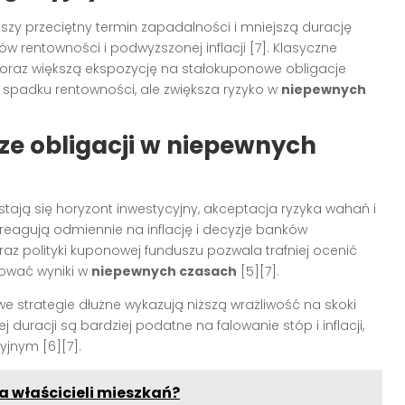
szy przeciętny termin zapadalności i mniejszą durację
ków rentowności i podwyższonej inflacji [7]. Klasyczne
oraz większą ekspozycję na stałokuponowe obligacje
 spadku rentowności, ale zwiększa ryzyko w
niepewnych
e obligacji w niepewnych
ają się horyzont inwestycyjny, akceptacja ryzyka wahań i
reagują odmiennie na inflację i decyzje banków
oraz polityki kuponowej funduszu pozwala trafniej ocenić
etować wyniki w
niepewnych czasach
[5][7].
we strategie dłużne wykazują niższą wrażliwość na skoki
j duracji są bardziej podatne na falowanie stóp i inflacji,
jnym [6][7].
 właścicieli mieszkań?