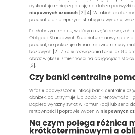
dyskontuje mniejszą presję na dalsze podwyżki s
niepewnych czasach
[2][4]. W takich okoliczn
procent dla najlepszych strategii o wysokiej wrażl
Po słabszym marcu, w którym część rozwiązań t
Obligacji Skarbowych Średnioterminowy spadł o ok
procent, co pokazuje dynamikę zwrotu, kiedy ren
bazowych [2]. Z kolei rozwiązania takie jak Gold
obraz większej zmienności na obligacjach stało
[3].
Czy banki centralne poma
W fazie podwyższonej inflacji banki centralne c
obniżek, co utrzymuje lub podbija rentowności i
Dopiero wyraźny zwrot w komunikacji lub seria
rentowności i poprawie wycen w
niepewnych c
Na czym polega różnica 
krótkoterminowymi a obl