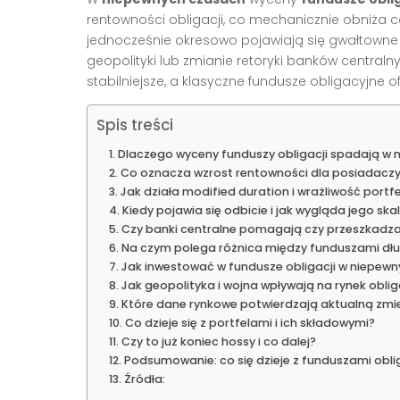
rentowności obligacji, co mechanicznie obniża c
jednocześnie okresowo pojawiają się gwałtowne 
geopolityki lub zmianie retoryki banków centraln
stabilniejsze, a klasyczne fundusze obligacyjne of
Spis treści
Dlaczego wyceny funduszy obligacji spadają w
Co oznacza wzrost rentowności dla posiadaczy
Jak działa modified duration i wrażliwość portf
Kiedy pojawia się odbicie i jak wygląda jego ska
Czy banki centralne pomagają czy przeszkadza
Na czym polega różnica między funduszami dłu
Jak inwestować w fundusze obligacji w niepew
Jak geopolityka i wojna wpływają na rynek oblig
Które dane rynkowe potwierdzają aktualną zm
Co dzieje się z portfelami i ich składowymi?
Czy to już koniec hossy i co dalej?
Podsumowanie: co się dzieje z funduszami obli
Źródła: