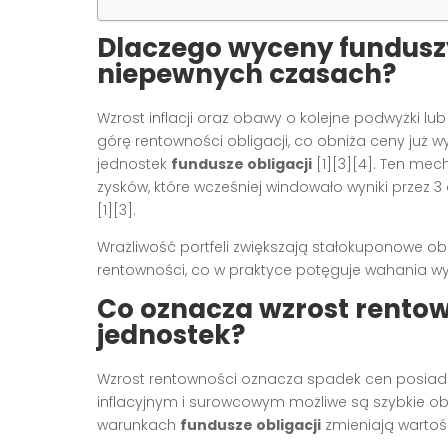
Dlaczego wyceny funduszy
niepewnych czasach?
Wzrost inflacji oraz obawy o kolejne podwyżki 
górę rentowności obligacji, co obniża ceny już
jednostek
fundusze obligacji
[1][3][4]. Ten mec
zysków, które wcześniej windowało wyniki przez 3
[1][3].
Wrażliwość portfeli zwiększają stałokuponowe obl
rentowności, co w praktyce potęguje wahania 
Co oznacza wzrost rentow
jednostek?
Wzrost rentowności oznacza spadek cen posiada
inflacyjnym i surowcowym możliwe są szybkie ob
warunkach
fundusze obligacji
zmieniają wartość 