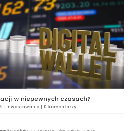
igacji w niepewnych czasach?
6
|
Inwestowanie
|
0 komentarzy
acji
spadają, bo rosną oczekiwania inflacyjne i