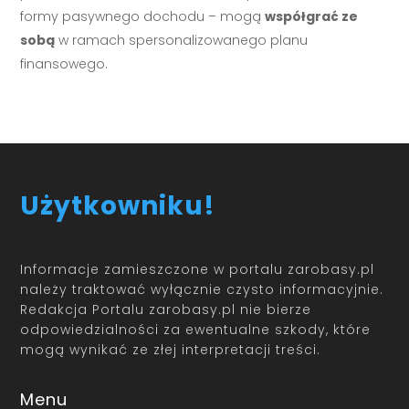
formy pasywnego dochodu – mogą
współgrać ze
sobą
w ramach spersonalizowanego planu
finansowego.
Użytkowniku!
Informacje zamieszczone w portalu zarobasy.pl
należy traktować wyłącznie czysto informacyjnie.
Redakcja Portalu zarobasy.pl nie bierze
odpowiedzialności za ewentualne szkody, które
mogą wynikać ze złej interpretacji treści.
Menu