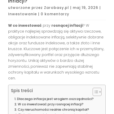
inflacji?
utworzone przez
Zarobasy.pl
|
maj 19, 2026
|
Inwestowanie
|
0 komentarzy
W co inwestować
przy
rosnącej inflacji
? W
praktyce najlepiej sprawdzają się aktywa rzeczowe,
obligacje indeksowane inflacją, selektywnie dobrane
akcje oraz fundusze indeksowe, a także złoto i inne
kruszce. Kluczowe jest połączenie ich w przemyślany,
zdywersyfikowany portfel oraz przyjęcie dłuższego
horyzontu. Unikaj aktywów o bardzo dużej
zmienności, ponieważ nie zapewniają stabilnej
ochrony kapitału w warunkach wysokiego wzrostu
cen.
Spis treści
Dlaczego inflacja jest wrogiem oszczędności?
W co inwestować przy rosnącej inflacji?
Czy nieruchomości realnie chronią kapitał?