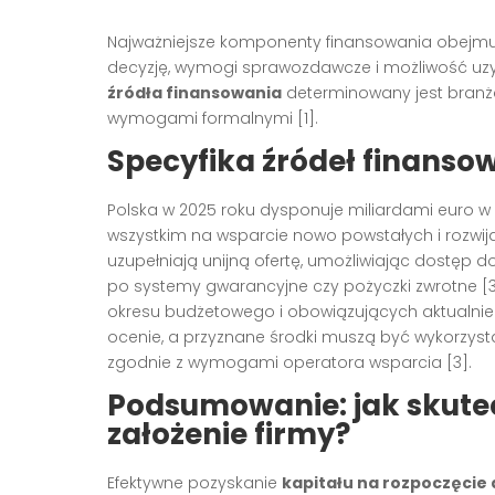
Najważniejsze komponenty finansowania obejmuj
decyzję, wymogi sprawozdawcze i możliwość u
źródła finansowania
determinowany jest branżą
wymogami formalnymi
[1]
.
Specyfika źródeł finanso
Polska w 2025 roku dysponuje miliardami euro w
wszystkim na wsparcie nowo powstałych i rozwij
uzupełniają unijną ofertę, umożliwiając dostęp 
po systemy gwarancyjne czy pożyczki zwrotne
[
okresu budżetowego i obowiązujących aktualn
ocenie, a przyznane środki muszą być wykorzys
zgodnie z wymogami operatora wsparcia
[3]
.
Podsumowanie: jak skutec
założenie firmy?
Efektywne pozyskanie
kapitału na rozpoczęcie 