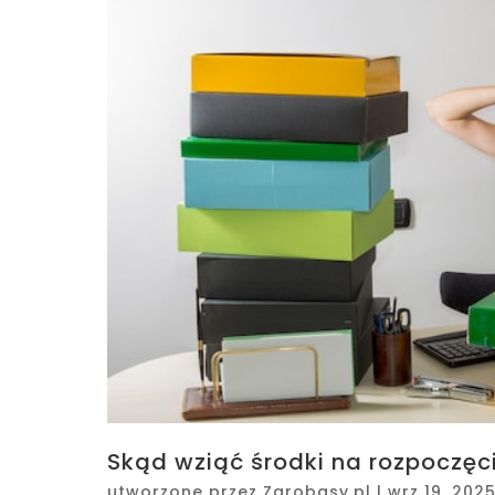
Skąd wziąć środki na rozpoczęci
utworzone przez
Zarobasy.pl
|
wrz 19, 202