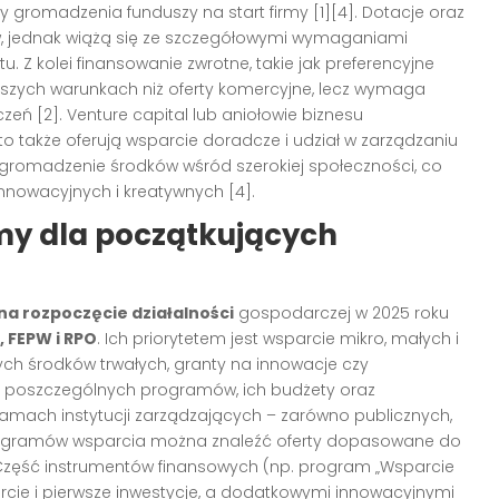
gromadzenia funduszy na start firmy
[1][4]
. Dotacje oraz
w, jednak wiążą się ze szczegółowymi wymaganiami
u. Z kolei finansowanie zwrotne, takie jak preferencyjne
iejszych warunkach niż oferty komercyjne, lecz wymaga
eczeń
[2]
. Venture capital lub aniołowie biznesu
to także oferują wsparcie doradcze i udział w zarządzaniu
 gromadzenie środków wśród szerokiej społeczności, co
innowacyjnych i kreatywnych
[4]
.
my dla początkujących
a rozpoczęcie działalności
gospodarczej w 2025 roku
, FEPW i RPO
. Ich priorytetem jest wsparcie mikro, małych i
nych środków trwałych, granty na innowacje czy
 poszczególnych programów, ich budżety oraz
mach instytucji zarządzających – zarówno publicznych,
rogramów wsparcia można znaleźć oferty dopasowane do
 Część instrumentów finansowych (np. program „Wsparcie
arcie i pierwsze inwestycje, a dodatkowymi innowacyjnymi