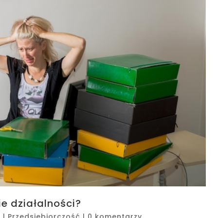
e działalności?
5
|
Przedsiębiorczość
|
0 komentarzy