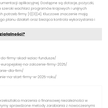
mentacji aplikacyjnej. Dostępne są dotacje, pożyczki,
a szeroki wachlarz programów krajowych i unijnych
h potrzeb firmy
[1][3][4]
. Kluczowe znaczenie mają
go planu działań oraz bieżąca kontrola wykorzystania i
ziałalności?
ie-do-firmy-skad-wziac-fundusze/
i-europejskiej-na-zalozenie-firmy-2025/
nie-dla-firm/
anie-na-start-firmy-w-2025-roku/
 przekształca marzenia o finansowej niezależności w
czymy sprawdzone metody zarabiania z nowoczesnymi