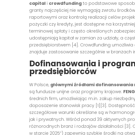
capital
i
crowdfunding
to podstawowe sposoby 
granty najczęściej nie wymagają zwrotu środkó
raportowymi oraz kontrolą realizacji celów projekt
pożyczki czy kredyty, jest dostępne na korzystn
terminowej spłaty i często określonych zabezpi
udostępniają kapitał w zamian za udziały, a częs
przedsiębiorstwem
[4]
. Crowdfunding umożliwia
znajduje zastosowanie szczególnie w branżach 
Dofinansowania i progra
przedsiębiorców
W Polsce,
głównymi źródłami dofinansowania n
są fundusze unijne oraz programy krajowe:
FENG
średnich firm, umożliwiając m.in. zakup niezbęd
doposażenie stanowisk pracy
[1][3]
. Dostępność
szczegółowe warunki określane są w harmonogra
jak i prywatnych. Wśród ponad 39 aktywnych p
różnorodnych branż i rodzajów działalności
[3]
.
w starcie 2025”) zapewnia szybkie środki na otw