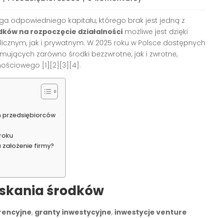
 odpowiedniego kapitału, którego brak jest jedną z
dków na rozpoczęcie działalności
możliwe jest dzięki
cznym, jak i prywatnym. W 2025 roku w Polsce dostępnych
mujących zarówno środki bezzwrotne, jak i zwrotne,
cznościowego
[1][2][3][4]
.
 przedsiębiorców
roku
 założenie firmy?
yskania środków
erencyjne
,
granty inwestycyjne
,
inwestycje venture