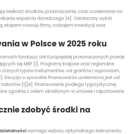
ą wielkość środków, przeznaczenie, czas oczekiwania na
zyskania wsparcia doradczego
[4]
. Ostateczny wybór
, etapem rozwoju firmy, rodzajem inwestycji oraz
wania w Polsce w 2025 roku
 ramach funduszy Unii Europejskiej przeznaczonych przede
ających się MŚP
[1]
. Programy krajowe oraz regionalne
do różnych typów instrumentów: od grantów i wyposażeń,
3]
. Decyzja o sposobie finansowania uzależniona jest od
ie naborów
[1][4]
. Finansowanie podlega rygorystycznej
tane zgodnie z celem określonym w umowie i raportowane
znie zdobyć środki na
działalności
wymaga wyboru optymalnego instrumentu