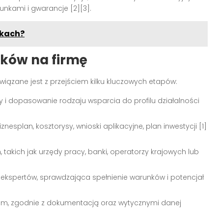
runkami i gwarancje
[2][3]
.
nkach?
dków na firmę
wiązane jest z przejściem kilku kluczowych etapów:
 i dopasowanie rodzaju wsparcia do profilu działalności
esplan, kosztorysy, wnioski aplikacyjne, plan inwestycji
[1]
 takich jak urzędy pracy, banki, operatorzy krajowych lub
 ekspertów, sprawdzająca spełnienie warunków i potencjał
niem, zgodnie z dokumentacją oraz wytycznymi danej