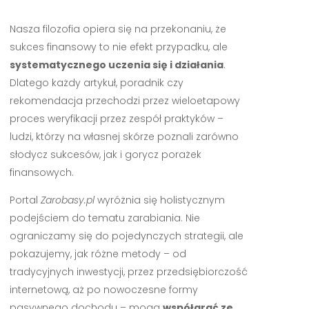
Nasza filozofia opiera się na przekonaniu, że
sukces finansowy to nie efekt przypadku, ale
systematycznego uczenia się i działania
.
Dlatego każdy artykuł, poradnik czy
rekomendacja przechodzi przez wieloetapowy
proces weryfikacji przez zespół praktyków –
ludzi, którzy na własnej skórze poznali zarówno
słodycz sukcesów, jak i gorycz porażek
finansowych.
Portal
Zarobasy.pl
wyróżnia się holistycznym
podejściem do tematu zarabiania. Nie
ograniczamy się do pojedynczych strategii, ale
pokazujemy, jak różne metody – od
tradycyjnych inwestycji, przez przedsiębiorczość
internetową, aż po nowoczesne formy
pasywnego dochodu – mogą
współgrać ze