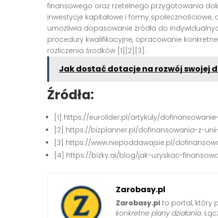
finansowego oraz rzetelnego przygotowania doku
inwestycje kapitałowe i formy społecznościowe, 
umożliwia dopasowanie źródła do indywidualnyc
procedury kwalifikacyjne, opracowanie konkretne
rozliczenia środków
[1][2][3]
.
Jak dostać dotacje na rozwój swojej d
Źródła:
[1] https://eurolider.pl/artykuly/dofinansowan
[2] https://bizplanner.pl/dofinansowania-z-uni
[3] https://www.niepoddawajsie.pl/dofinansowa
[4] https://bizky.ai/blog/jak-uzyskac-finansow
Zarobasy.pl
Zarobasy.pl
to portal, który
konkretne plany działania
. Łą