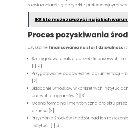
rozwiązaniami są pożyczki z preferencyjnymi wa
IKE kto może założyć i na jakich waru
Proces pozyskiwania śro
Uzyskanie
finansowania na start działalności
z
Szczegółowa analiza potrzeb finansowych firmy
[1][4]
.
Przygotowanie odpowiedniej dokumentacji – bizn
[2]
.
Składanie wniosków w konkretnych instytucjach,
unijnych programów
[1][3]
.
Ocena formalna i merytoryczna projektu przez
biznesu
[3]
.
Przyznanie środków i nadzór nad ich rozlicze
instytucji
[1][3]
.