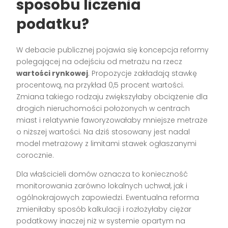
sposobu liczenia
podatku?
W debacie publicznej pojawia się koncepcja reformy
polegającej na odejściu od metrażu na rzecz
wartości rynkowej
. Propozycje zakładają stawkę
procentową, na przykład 0,5 procent wartości.
Zmiana takiego rodzaju zwiększyłaby obciążenie dla
drogich nieruchomości położonych w centrach
miast i relatywnie faworyzowałaby mniejsze metraże
o niższej wartości. Na dziś stosowany jest nadal
model metrażowy z limitami stawek ogłaszanymi
corocznie.
Dla właścicieli domów oznacza to konieczność
monitorowania zarówno lokalnych uchwał, jak i
ogólnokrajowych zapowiedzi. Ewentualna reforma
zmieniłaby sposób kalkulacji i rozłożyłaby ciężar
podatkowy inaczej niż w systemie opartym na