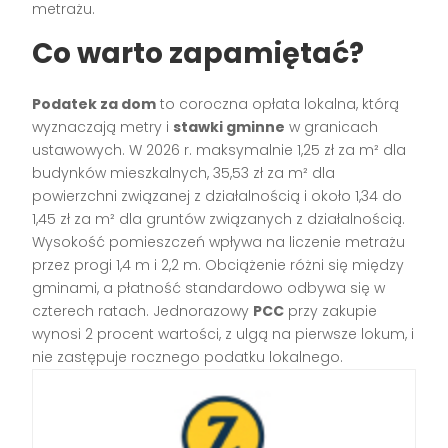
metrażu.
Co warto zapamiętać?
Podatek za dom
to coroczna opłata lokalna, którą
wyznaczają metry i
stawki gminne
w granicach
ustawowych. W 2026 r. maksymalnie 1,25 zł za m² dla
budynków mieszkalnych, 35,53 zł za m² dla
powierzchni związanej z działalnością i około 1,34 do
1,45 zł za m² dla gruntów związanych z działalnością.
Wysokość pomieszczeń wpływa na liczenie metrażu
przez progi 1,4 m i 2,2 m. Obciążenie różni się między
gminami, a płatność standardowo odbywa się w
czterech ratach. Jednorazowy
PCC
przy zakupie
wynosi 2 procent wartości, z ulgą na pierwsze lokum, i
nie zastępuje rocznego podatku lokalnego.