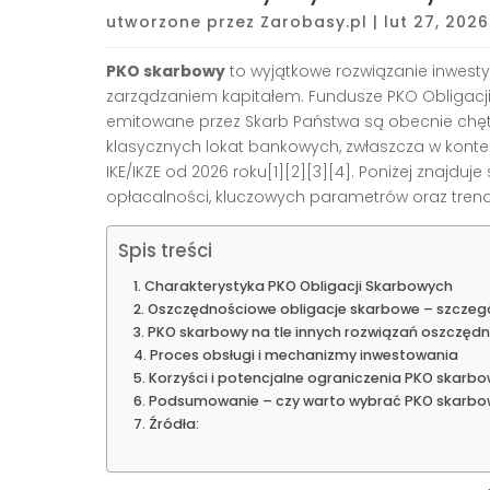
utworzone przez
Zarobasy.pl
|
lut 27, 2026
PKO skarbowy
to wyjątkowe rozwiązanie inwest
zarządzaniem kapitałem. Fundusze PKO Obligacj
emitowane przez Skarb Państwa są obecnie chęt
klasycznych lokat bankowych, zwłaszcza w kont
IKE/IKZE od 2026 roku[1][2][3][4]. Poniżej znajduj
opłacalności, kluczowych parametrów oraz trendó
Spis treści
Charakterystyka PKO Obligacji Skarbowych
Oszczędnościowe obligacje skarbowe – szczeg
PKO skarbowy na tle innych rozwiązań oszczęd
Proces obsługi i mechanizmy inwestowania
Korzyści i potencjalne ograniczenia PKO skarb
Podsumowanie – czy warto wybrać PKO skarbo
Źródła: