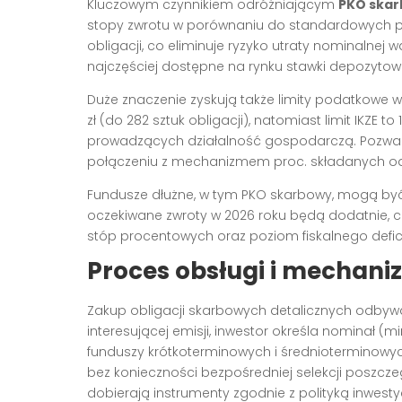
Kluczowym czynnikiem odróżniającym
PKO ska
stopy zwrotu w porównaniu do standardowych 
obligacji, co eliminuje ryzyko utraty nominalnej
najczęściej dostępne na rynku stawki depozytowe
Duże znaczenie zyskują także limity podatkowe w r
zł (do 282 sztuk obligacji), natomiast limit IKZE to 1
prowadzących działalność gospodarczą. Pozwal
połączeniu z mechanizmem proc. składanych ods
Fundusze dłużne, w tym PKO skarbowy, mogą być 
oczekiwane zwroty w 2026 roku będą dodatnie, ch
stóp procentowych oraz poziom fiskalnego deficyt
Proces obsługi i mechan
Zakup obligacji skarbowych detalicznych odbywa
interesującej emisji, inwestor określa nominał (mi
funduszy krótkoterminowych i średnioterminowych 
bez konieczności bezpośredniej selekcji poszc
dobierają instrumenty zgodnie z polityką inwesty