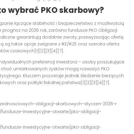
to wybrać PKO skarbowy?
zanie łączące stabilność i bezpieczeństwo z możliwością
ie prognoz na 2026 rok, zarówno fundusze PKO Obligacji
aliczne gwarantują dodatnie zwroty, przewyższając ofertę
ą są także opcje związane z IKE/IKZE oraz szeroka oferta
tów czasowych[1][2][3][4][7].
ndywidualnych preferencji inwestora – osoby poszukujące
, choć umiarkowanych zysków mogą rozważyć PKO
tycyjnego. Kluczem pozostaje jednak śledzenie bieżących
wych oraz polityki fiskalnej państwa[1][2][3][4][7].
zczednosciowych-obligacji-skarbowych–styczen-2026-r
ne/fundusze-inwestycyjne-otwarte/pko-obligacji-
ne/fundusze-inwestycyjne-otwarte/pko-obligacji-