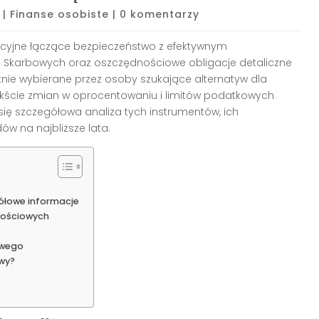
|
Finanse osobiste
|
0 komentarzy
ycyjne łączące bezpieczeństwo z efektywnym
i Skarbowych oraz oszczędnościowe obligacje detaliczne
nie wybierane przez osoby szukające alternatyw dla
ekście zmian w oprocentowaniu i limitów podatkowych
e się szczegółowa analiza tych instrumentów, ich
w na najbliższe lata.
ółowe informacje
nościowych
owego
wy?