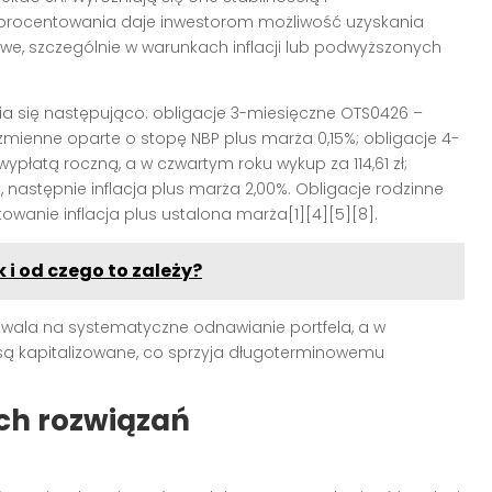
oprocentowania daje inwestorom możliwość uzyskania
e, szczególnie w warunkach inflacji lub podwyższonych
a się następująco: obligacje 3-miesięczne OTS0426 –
mienne oparte o stopę NBP plus marża 0,15%; obligacje 4-
 wypłatą roczną, a w czwartym roku wykup za 114,61 zł;
k, następnie inflacja plus marża 2,00%. Obligacje rodzinne
wanie inflacja plus ustalona marża[1][4][5][8].
 i od czego to zależy?
wala na systematyczne odnawianie portfela, a w
 są kapitalizowane, co sprzyja długoterminowemu
ch rozwiązań