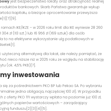
rbowy
jest bezpieczeństwo lokaty oraz atrakcyjność realnej
produktów bankowych. Skarb Państwa gwarantuje wykup
 wartości kapitału, a bieżące oprocentowanie przewyższa
[1][7][9].
amach IKE/IKZE – w 2026 roku limit dla IKE wyniesie 28 260
1 304 zł (113 szt.) lub 16 956 zł (169 sztuk) dla osób
a to na efektywne wykorzystanie ulg podatkowych w
etek[1].
użyteczną alternatywą dla lokat, ale należy pamiętać, że
oć nieco niższe niż w 2025 roku ze względu na stabilizację
u (ok. 4,5% PKB)[7].
izmy inwestowania
 się za pośrednictwem PKO BP lub Pekao SA. Po wybraniu
nimalnie jedna obligacja, najczęściej 100 zł). W przypadku
z oferty PKO TFI wystarczy wpłata na poziomie już 100 zł,
zególnych papierów wartościowych – zarządzający
cyjną funduszu[2][3][4][5].