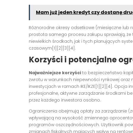
Mam już jeden kredyt czy dostanę dru
Różnorodne okresy odsetkowe (miesięczne lub roc
prostota samego procesu zakupu sprawiają, że 
niewielkich środkach, jak i tych planujących sys
czasowym[1][2][3][4].
Korzyści i potencjalne o
Najważniejsze korzyści
to bezpieczeństwo kapi
zwrotu w warunkach niepewności rynkowej oraz 
inwestycjach w ramach IKE/IKZE[1][2][4]. Opcja
profesjonalne, aktywne zarządzanie środkami be
przez każdego inwestora osobno.
Ograniczenia obejmują opłaty za zarządzanie (
wpływającą na wysokość zmiennego oprocentowan
programów oszczędnościowych. Użytkownik powin
zmianach fiskalnych mających wpływ na rentowno