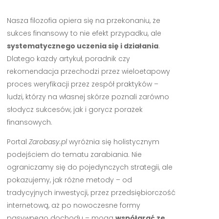
Nasza filozofia opiera się na przekonaniu, że
sukces finansowy to nie efekt przypadku, ale
systematycznego uczenia się i działania
.
Dlatego każdy artykuł, poradnik czy
rekomendacja przechodzi przez wieloetapowy
proces weryfikacji przez zespół praktyków –
ludzi, którzy na własnej skórze poznali zarówno
słodycz sukcesów, jak i gorycz porażek
finansowych.
Portal
Zarobasy.pl
wyróżnia się holistycznym
podejściem do tematu zarabiania. Nie
ograniczamy się do pojedynczych strategii, ale
pokazujemy, jak różne metody – od
tradycyjnych inwestycji, przez przedsiębiorczość
internetową, aż po nowoczesne formy
pasywnego dochodu – mogą
współgrać ze