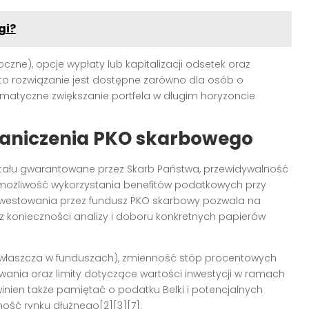
gi?
zne), opcje wypłaty lub kapitalizacji odsetek oraz
to rozwiązanie jest dostępne zarówno dla osób o
tematyczne zwiększanie portfela w długim horyzoncie
graniczenia PKO skarbowego
tału gwarantowane przez Skarb Państwa, przewidywalność
możliwość wykorzystania benefitów podatkowych przy
 inwestowania przez fundusz PKO skarbowy pozwala na
z konieczności analizy i doboru konkretnych papierów
zwłaszcza w funduszach), zmienność stóp procentowych
ia oraz limity dotyczące wartości inwestycji w ramach
ien także pamiętać o podatku Belki i potencjalnych
ść rynku dłużnego[2][3][7].