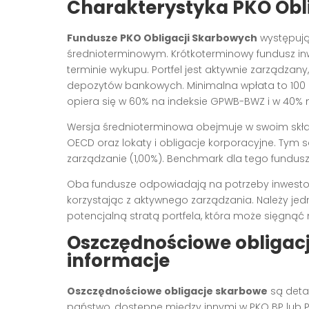
Charakterystyka PKO Obl
Fundusze PKO Obligacji Skarbowych
występują
średnioterminowym. Krótkoterminowy fundusz inw
terminie wykupu. Portfel jest aktywnie zarządza
depozytów bankowych. Minimalna wpłata to 100 z
opiera się w 60% na indeksie GPWB-BWZ i w 40% 
Wersja średnioterminowa obejmuje w swoim składz
OECD oraz lokaty i obligacje korporacyjne. Tym 
zarządzanie (1,00%). Benchmark dla tego fundusz
Oba fundusze odpowiadają na potrzeby inwestor
korzystając z aktywnego zarządzania. Należy jedn
potencjalną stratą portfela, która może sięgną
Oszczędnościowe obligac
informacje
Oszczędnościowe obligacje skarbowe
są deta
państwo, dostępne między innymi w PKO BP lub Pe