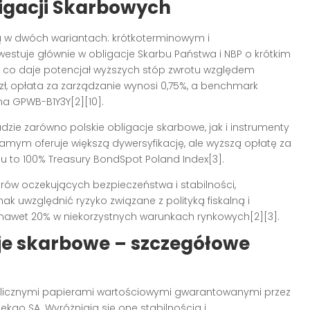
igacji Skarbowych
 w dwóch wariantach: krótkoterminowym i
estuje głównie w obligacje Skarbu Państwa i NBP o krótkim
ny, co daje potencjał wyższych stóp zwrotu względem
ł, opłata za zarządzanie wynosi 0,75%, a benchmark
na GPWB-B1Y3Y[2][10].
ie zarówno polskie obligacje skarbowe, jak i instrumenty
samym oferuje większą dywersyfikację, ale wyższą opłatę za
u to 100% Treasury BondSpot Poland Index[3].
ów oczekujących bezpieczeństwa i stabilności,
ak uwzględnić ryzyko związane z polityką fiskalną i
ć nawet 20% w niekorzystnych warunkach rynkowych[2][3].
je skarbowe – szczegółowe
licznymi papierami wartościowymi gwarantowanymi przez
kao SA. Wyróżniają się one stabilnością i