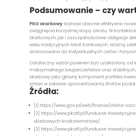
Podsumowanie – czy war
PKO skarbowy
stanowi obecnie efektywne rozwią
osiągnięcia korzystnej stopy zwrotu. W kontekśc
Skarbowych, jak i oszczędnościowe obligacje det
wielu tradycyjnych lokat bankowych. Istotną zalet
dostosowana do indywidualnych celów i horyzon
Ostateczny wybór powinien być uzależniony od i
maksymalnego bezpieczeństwa oraz stabilnych
skarbowy jako główny komponent portfela inwes
zmian w zakresie oprocentowania, limitów podatko
Źródła:
[1] https://www.gov.pl/web/finanse/oferta-os
[2] https://www.pkotfi.pl/fundusze-inwestycyj
skarbowych-krotkoterminowy/
[3] https://www.pkotfi.pl/fundusze-inwestycyj