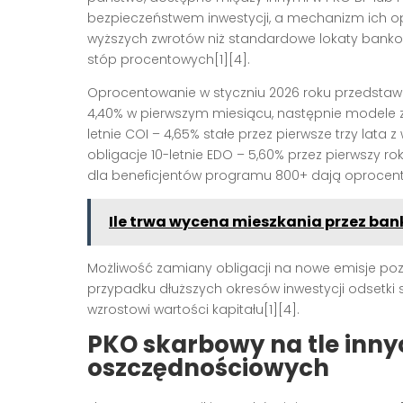
bezpieczeństwem inwestycji, a mechanizm ich 
wyższych zwrotów niż standardowe lokaty bankow
stóp procentowych[1][4].
Oprocentowanie w styczniu 2026 roku przedstawi
4,40% w pierwszym miesiącu, następnie modele z
letnie COI – 4,65% stałe przez pierwsze trzy lata z
obligacje 10-letnie EDO – 5,60% przez pierwszy ro
dla beneficjentów programu 800+ dają oprocento
Ile trwa wycena mieszkania przez bank
Możliwość zamiany obligacji na nowe emisje poz
przypadku dłuższych okresów inwestycji odsetki
wzrostowi wartości kapitału[1][4].
PKO skarbowy na tle inny
oszczędnościowych