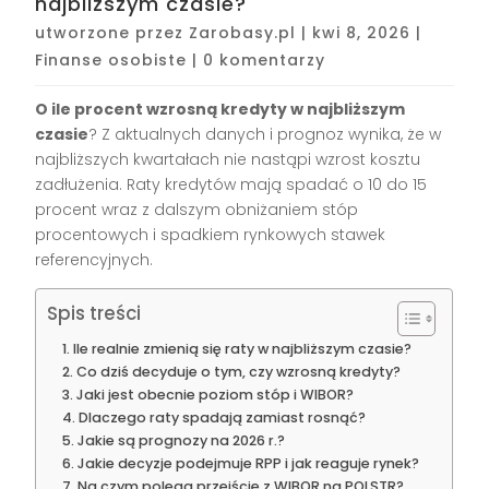
najbliższym czasie?
utworzone przez
Zarobasy.pl
|
kwi 8, 2026
|
Finanse osobiste
|
0 komentarzy
O ile procent wzrosną kredyty w najbliższym
czasie
? Z aktualnych danych i prognoz wynika, że w
najbliższych kwartałach nie nastąpi wzrost kosztu
zadłużenia. Raty kredytów mają spadać o 10 do 15
procent wraz z dalszym obniżaniem stóp
procentowych i spadkiem rynkowych stawek
referencyjnych.
Spis treści
Ile realnie zmienią się raty w najbliższym czasie?
Co dziś decyduje o tym, czy wzrosną kredyty?
Jaki jest obecnie poziom stóp i WIBOR?
Dlaczego raty spadają zamiast rosnąć?
Jakie są prognozy na 2026 r.?
Jakie decyzje podejmuje RPP i jak reaguje rynek?
Na czym polega przejście z WIBOR na POLSTR?