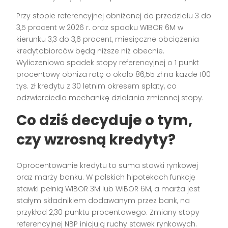
Przy stopie referencyjnej obniżonej do przedziału 3 do
3,5 procent w 2026 r. oraz spadku WIBOR 6M w
kierunku 3,3 do 3,6 procent, miesięczne obciążenia
kredytobiorców będą niższe niż obecnie.
Wyliczeniowo spadek stopy referencyjnej o 1 punkt
procentowy obniża ratę o około 86,55 zł na każde 100
tys. zł kredytu z 30 letnim okresem spłaty, co
odzwierciedla mechanikę działania zmiennej stopy.
Co dziś decyduje o tym,
czy
wzrosną kredyty
?
Oprocentowanie kredytu to suma stawki rynkowej
oraz marży banku. W polskich hipotekach funkcję
stawki pełnią WIBOR 3M lub WIBOR 6M, a marża jest
stałym składnikiem dodawanym przez bank, na
przykład 2,30 punktu procentowego. Zmiany stopy
referencyjnej NBP inicjują ruchy stawek rynkowych.