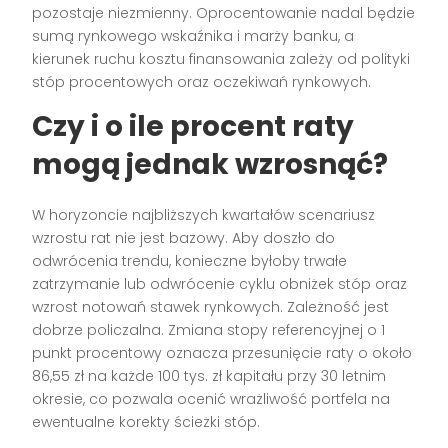
pozostaje niezmienny. Oprocentowanie nadal będzie
sumą rynkowego wskaźnika i marży banku, a
kierunek ruchu kosztu finansowania zależy od polityki
stóp procentowych oraz oczekiwań rynkowych.
Czy i
o ile procent
raty
mogą jednak wzrosnąć?
W horyzoncie najbliższych kwartałów scenariusz
wzrostu rat nie jest bazowy. Aby doszło do
odwrócenia trendu, konieczne byłoby trwałe
zatrzymanie lub odwrócenie cyklu obniżek stóp oraz
wzrost notowań stawek rynkowych. Zależność jest
dobrze policzalna. Zmiana stopy referencyjnej o 1
punkt procentowy oznacza przesunięcie raty o około
86,55 zł na każde 100 tys. zł kapitału przy 30 letnim
okresie, co pozwala ocenić wrażliwość portfela na
ewentualne korekty ścieżki stóp.