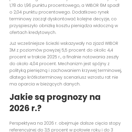
1,78 do 1,96 punktu procentowego, a WIBOR 6M spadł
o 2,04 punktu procentowego. Dodatkowo rynek
terminowy zaczął dyskontować kolejne decyzje, co
przyspieszyło obniżkę kosztu pieniądza widoczną w
ofertach kredytowych.
Już wcześniejsze ścieżki wskazywały na zjazd WIBOR
3M z poziomów powyżej 5,5 procent do okolic 4,4
procent w trakcie 2025 r., a finalnie notowania zeszły
do około 4,04 procent. Mechanizm jest spójny z
polityką pieniężną i zachowaniem krzywej terminowej,
dlatego krótkoterminowy scenariusz wzrostu rat nie
ma oparcia w bieżących danych.
Jakie są prognozy na
2026 r.?
Perspektywa na 2026 r. obejmuje dalsze cięcia stopy
referencyjnej do 3,5 procent w połowie roku i do 3