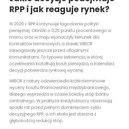
RPP i jak reaguje rynek?
W 2026 r. RPP kontynuuje łagodzenie polityki
pieniężnej. Obniżki o 0,25 punktu procentowego w
marcu oraz w maju wyznaczyły kierunek dla
kontraktów terminowych, a stawki WIBOR
zareagowały jeszcze przed oficjalnymi
komunikatami. To typowa sekwencja, w której
oczekiwania kształtują koszt pieniądza, a kalendarz
decyzji potwierdza rynkową wycenę.
WIBOR z natury odzwierciedla krótkoterminowe
wyceny kosztu finansowania międzybankowego,
dlatego wyprzedza w czasie ścieżkę stóp banku
centralnego. W praktyce kredytobiorcy obserwują
spadki rat przed pełnym domknięciem cyklu
decyzyjnego RPP, a ich skala jest zbieżna z
głębokością redukcji stóp.