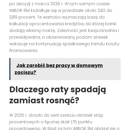
po decyzji z marca 2026 r. W tym samym czasie
WIBOR 6M kształtuje się w przedziale około 3,82 do
3,89 procent. Te wartości wyznaczają bazę do
kalkulacji oprocentowania kredytów, do której banki
dodają własną marżę. Zależność jest bezpośrednia i
przewidywalna, a obserwowany poziom stawek
wskazuje na kontynuację spadkowego trendu kosztu
finansowania.
Jak zarobić bez pracy w domowym
zaciszu?
Dlaczego raty spadają
zamiast rosnąć?
W 2025 r. doszło do serii sześciu obniżek stóp
procentowych o łącznej skali 1,75 punktu
procentowego. W ślad za tym WIBOR 3M obniżył się o