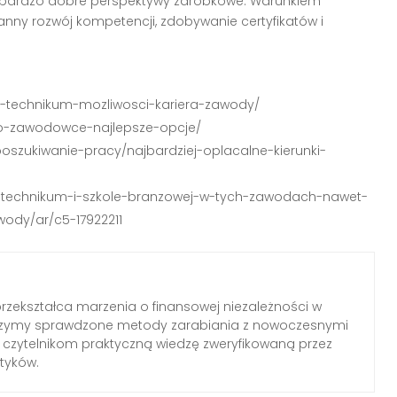
 bardzo dobre perspektywy zarobkowe. Warunkiem
anny rozwój kompetencji, zdobywanie certyfikatów i
o-technikum-mozliwosci-kariera-zawody/
po-zawodowce-najlepsze-opcje/
oszukiwanie-pracy/najbardziej-oplacalne-kierunki-
e-po-technikum-i-szkole-branzowej-w-tych-zawodach-nawet-
wody/ar/c5-17922211
 przekształca marzenia o finansowej niezależności w
czymy sprawdzone metody zarabiania z nowoczesnymi
 czytelnikom praktyczną wiedzę zweryfikowaną przez
tyków.