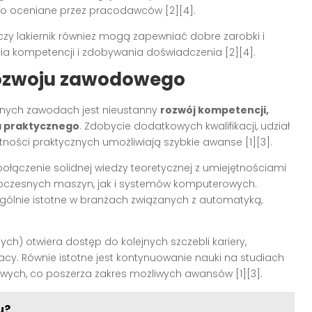
ysoko oceniane przez pracodawców
[2][4]
.
zy lakiernik również mogą zapewniać dobre zarobki i
ia kompetencji i zdobywania doświadczenia
[2][4]
.
 rozwoju zawodowego
znych zawodach jest nieustanny
rozwój kompetencji,
a praktycznego
. Zdobycie dodatkowych kwalifikacji, udział
jętności praktycznych umożliwiają szybkie awanse
[1][3]
.
ołączenie solidnej wiedzy teoretycznej z umiejętnościami
woczesnych maszyn, jak i systemów komputerowych.
ególnie istotne w branżach związanych z automatyką,
h) otwiera dostęp do kolejnych szczebli kariery,
cy. Równie istotne jest kontynuowanie nauki na studiach
dowych, co poszerza zakres możliwych awansów
[1][3]
.
u?