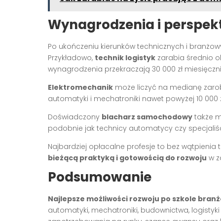
Wynagrodzenia i perspek
Po ukończeniu kierunków technicznych i branżow
Przykładowo,
technik logistyk
zarabia średnio o
wynagrodzenia przekraczają 30 000 zł miesięczn
Elektromechanik
może liczyć na medianę zarobkó
automatyki i mechatroniki nawet powyżej 10 000 
Doświadczony
blacharz samochodowy
także m
podobnie jak technicy automatycy czy specjaliśc
Najbardziej opłacalne profesje to bez wątpienia t
bieżącą praktyką i gotowością do rozwoju
w z
Podsumowanie
Najlepsze możliwości rozwoju po szkole bran
automatyki, mechatroniki, budownictwa, logistyki 