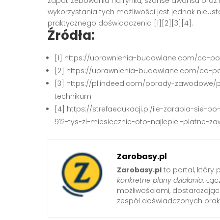
zapotrzebowania na rynku, szanse awansu oraz
wykorzystania tych możliwości jest jednak nieust
praktycznego doświadczenia
[1][2][3][4]
.
Źródła:
[1] https://uprawnienia-budowlane.com/co-p
[2] https://uprawnienia-budowlane.com/co-
[3] https://pl.indeed.com/porady-zawodowe/p
technikum
[4] https://strefaedukacji.pl/ile-zarabia-si
912-tys-zl-miesiecznie-oto-najlepiej-platne-za
Zarobasy.pl
Zarobasy.pl
to portal, który
konkretne plany działania
. Łą
możliwościami, dostarczając
zespół doświadczonych prak