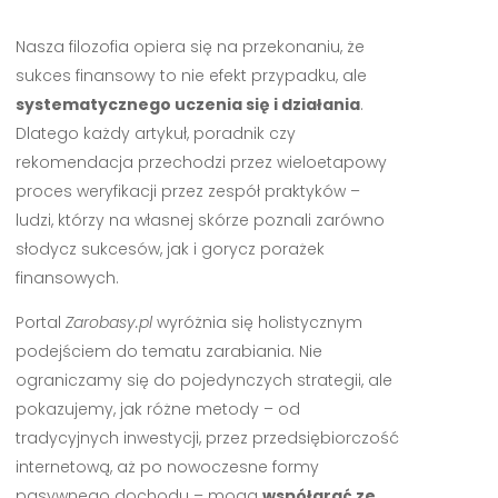
Nasza filozofia opiera się na przekonaniu, że
sukces finansowy to nie efekt przypadku, ale
systematycznego uczenia się i działania
.
Dlatego każdy artykuł, poradnik czy
rekomendacja przechodzi przez wieloetapowy
proces weryfikacji przez zespół praktyków –
ludzi, którzy na własnej skórze poznali zarówno
słodycz sukcesów, jak i gorycz porażek
finansowych.
Portal
Zarobasy.pl
wyróżnia się holistycznym
podejściem do tematu zarabiania. Nie
ograniczamy się do pojedynczych strategii, ale
pokazujemy, jak różne metody – od
tradycyjnych inwestycji, przez przedsiębiorczość
internetową, aż po nowoczesne formy
pasywnego dochodu – mogą
współgrać ze