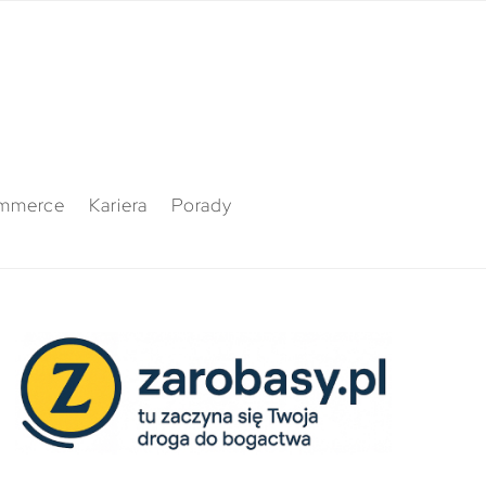
mmerce
Kariera
Porady