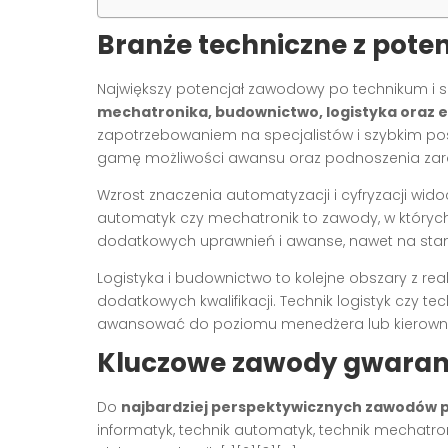
Branże techniczne z pote
Największy potencjał zawodowy po technikum i s
mechatronika, budownictwo, logistyka oraz
zapotrzebowaniem na specjalistów i szybkim po
gamę możliwości awansu oraz podnoszenia za
Wzrost znaczenia automatyzacji i cyfryzacji wido
automatyk czy mechatronik to zawody, w których
dodatkowych uprawnień i awanse, nawet na stan
Logistyka i budownictwo to kolejne obszary z r
dodatkowych kwalifikacji. Technik logistyk czy t
awansować do poziomu menedżera lub kierownik
Kluczowe zawody gwarant
Do
najbardziej perspektywicznych zawodów p
informatyk, technik automatyk, technik mechatron