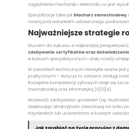
zagadnienia mechaniki i elektroniki, co jest w
Specjalizacje takie jak
blacharz samochodowy
c
rozwój pod warunkiem ustawicznego podnoszen
Najważniejsze strategie
Kluczem do sukcesu w najbardziej perspektywic
zdobywanie certyfikatów oraz doświadczeni
w kursach specjalistycznych i stały rozwój umie
W zawodach technicznych niezwykle ważne jest p
praktycznymi – dotyczy to zarówno obsługi no
Rozwijanie kompetencji cyfrowych staje się szcz
mechatroniką oraz informatyką
[1][3][4]
.
Możliwość zdobywania uprawnień (np. budowlanyc
zwiększając atrakcyjność zawodową na rynku pra
inżynierskich lub uczestnictwo w kursach zawo
Jak zarabiać na życie pracując z dom