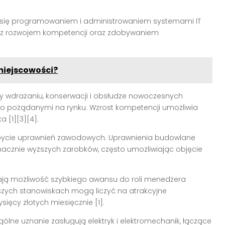
y się programowaniem i administrowaniem systemami IT
z z rozwojem kompetencji oraz zdobywaniem
 miejscowości?
y wdrażaniu, konserwacji i obsłudze nowoczesnych
zo pożądanymi na rynku. Wzrost kompetencji umożliwia
ska
[1][3][4]
.
bycie uprawnień zawodowych. Uprawnienia budowlane
nacznie wyższych zarobków, często umożliwiając objęcie
ją możliwość szybkiego awansu do roli menedżera
zych stanowiskach mogą liczyć na atrakcyjne
ysięcy złotych miesięcznie
[1]
.
ólne uznanie zasługują elektryk i elektromechanik, łączące