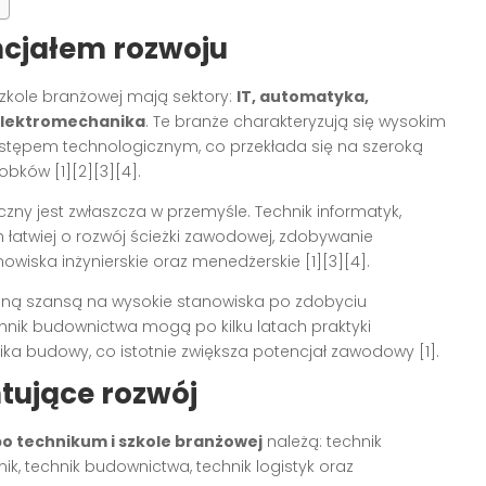
ncjałem rozwoju
zkole branżowej mają sektory:
IT, automatyka,
 elektromechanika
. Te branże charakteryzują się wysokim
stępem technologicznym, co przekłada się na szeroką
robków
[1][2][3][4]
.
czny jest zwłaszcza w przemyśle. Technik informatyk,
 łatwiej o rozwój ścieżki zawodowej, zdobywanie
owiska inżynierskie oraz menedżerskie
[1][3][4]
.
ealną szansą na wysokie stanowiska po zdobyciu
echnik budownictwa mogą po kilku latach praktyki
a budowy, co istotnie zwiększa potencjał zawodowy
[1]
.
ujące rozwój
o technikum i szkole branżowej
należą: technik
ik, technik budownictwa, technik logistyk oraz