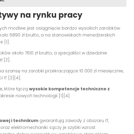
tywy na rynku pracy
ych możliwe jest osiągnięcie bardzo wysokich zarobków.
koło 5890 zł brutto, a na stanowiskach menedżerskich
ie
[1]
.
w około 7610 zł brutto, a specjaliści w dziedzinie
zł
[2]
.
a szansę na zarobki przekraczające 10 000 zł miesięcznie,
i IT
[2][4]
.
e, które łączą
wysokie kompetencje techniczne z
akresie nowych technologii
[1][4]
.
żowej i technikum
gwarantują zawody z obszaru IT,
oraz elektromechaniki. Łączy je szybki wzrost