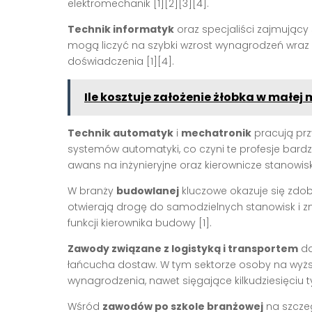
elektromechanik
[1][2][3][4]
.
Technik informatyk
oraz specjaliści zajmując
mogą liczyć na szybki wzrost wynagrodzeń wra
doświadczenia
[1][4]
.
Ile kosztuje założenie żłobka w małej
Technik automatyk
i
mechatronik
pracują prz
systemów automatyki, co czyni te profesje bard
awans na inżynieryjne oraz kierownicze stanowi
W branży
budowlanej
kluczowe okazuje się zdo
otwierają drogę do samodzielnych stanowisk i z
funkcji kierownika budowy
[1]
.
Zawody związane z logistyką i transportem
da
łańcucha dostaw. W tym sektorze osoby na wyżs
wynagrodzenia, nawet sięgające kilkudziesięciu t
Wśród
zawodów po szkole branżowej
na szczeg