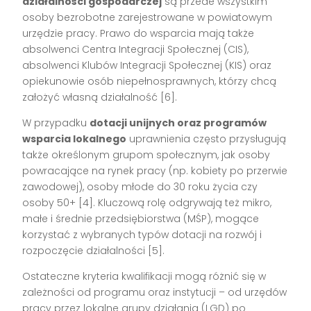
działalności gospodarczej
są przede wszystkim
osoby bezrobotne zarejestrowane w powiatowym
urzędzie pracy. Prawo do wsparcia mają także
absolwenci Centra Integracji Społecznej (CIS),
absolwenci Klubów Integracji Społecznej (KIS) oraz
opiekunowie osób niepełnosprawnych, którzy chcą
założyć własną działalność
[6]
.
W przypadku
dotacji unijnych oraz programów
wsparcia lokalnego
uprawnienia często przysługują
także określonym grupom społecznym, jak osoby
powracające na rynek pracy (np. kobiety po przerwie
zawodowej), osoby młode do 30 roku życia czy
osoby 50+
[4]
. Kluczową rolę odgrywają też mikro,
małe i średnie przedsiębiorstwa (MŚP), mogące
korzystać z wybranych typów dotacji na rozwój i
rozpoczęcie działalności
[5]
.
Ostateczne kryteria kwalifikacji mogą różnić się w
zależności od programu oraz instytucji – od urzędów
pracy przez lokalne grupy działania (LGD) po