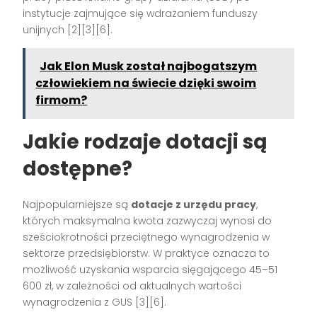
instytucje zajmujące się wdrażaniem funduszy
unijnych
[2][3][6]
.
Jak Elon Musk został najbogatszym
człowiekiem na świecie dzięki swoim
firmom?
Jakie rodzaje dotacji są
dostępne?
Najpopularniejsze są
dotacje z urzędu pracy
,
których maksymalna kwota zazwyczaj wynosi do
sześciokrotności przeciętnego wynagrodzenia w
sektorze przedsiębiorstw. W praktyce oznacza to
możliwość uzyskania wsparcia sięgającego 45–51
600 zł, w zależności od aktualnych wartości
wynagrodzenia z GUS
[3][6]
.