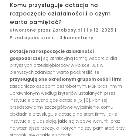
Komu przysługuje dotacja na
rozpoczęcie działalności i o czym
warto pamiętać?
utworzone przez
Zarobasy.pl
|
lis 12, 2025
|
Przedsiębiorczość
|
0 komentarzy
Dotacje na rozpoczęcie działalności
gospodarczej
są atrakcyjną formą wsparcia dla
przyszłych przedsiębiorców w Polsce. Już w
pierwszych zdaniach warto podkreślić, że
przysługują one określonym grupom osób i firm
–
zasadniczo osobom bezrobotnym, MŚP oraz innym
uprawnionym według kryteriów ustalanych przez
instytucje przyznające dotacje
[5][6]
. Poniżej
przedstawiamy szczegółowe wyjaśnienie, komu
dokładnie przysługuje dotacja na start firmy, jakie
instytucje ją udzielają, jakie są typowe warunki oraz
najważniejsze rzeczy, o których należy pamiętać przy
staraniu się o takie wsparcie.