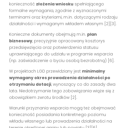
konieczność
złożenia wniosku
spełniającego
formalne wymagania, zgodnie z wyznaczonymi
terminami oraz kryteriami, m.in. dotyczącymi rodzaju
działalności i wymaganym wkładem własnym
[2][3]
.
Konieczne dokumenty obejmują m.in.
plan
biznesowy
, precyzyjnie opracowany kosztorys
przedsięwzięcia oraz potwierdzenia statusu
uprawniającego do udziału w programie wsparcia
(np. zaświadczenie o byciu osobą bezrobotną)
[6]
.
W projektach LGD przewidziany jest
minimalny
wymagany okres prowadzenia działalności po
otrzymaniu dotacji
, wynoszący co do zasady dwa
lata. Niedotrzymanie tego zobowiązania wiąże się z
obowiązkiem zwrotu środków
[2]
.
Warunki przyznania wsparcia mogą też obejmować
konieczność posiadania konkretnego poziomu
wkładu własnego lub prowadzenia działalności na
terenie określonej gminy lub powiatu
[3][6]
.