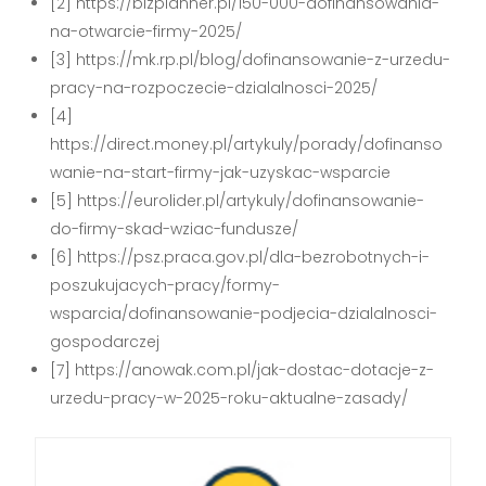
[2] https://bizplanner.pl/150-000-dofinansowania-
na-otwarcie-firmy-2025/
[3] https://mk.rp.pl/blog/dofinansowanie-z-urzedu-
pracy-na-rozpoczecie-dzialalnosci-2025/
[4]
https://direct.money.pl/artykuly/porady/dofinanso
wanie-na-start-firmy-jak-uzyskac-wsparcie
[5] https://eurolider.pl/artykuly/dofinansowanie-
do-firmy-skad-wziac-fundusze/
[6] https://psz.praca.gov.pl/dla-bezrobotnych-i-
poszukujacych-pracy/formy-
wsparcia/dofinansowanie-podjecia-dzialalnosci-
gospodarczej
[7] https://anowak.com.pl/jak-dostac-dotacje-z-
urzedu-pracy-w-2025-roku-aktualne-zasady/