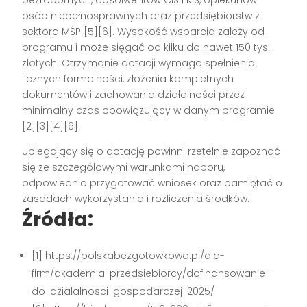
osób niepełnosprawnych oraz przedsiębiorstw z
sektora MŚP
[5][6]
. Wysokość wsparcia zależy od
programu i może sięgać od kilku do nawet 150 tys.
złotych. Otrzymanie dotacji wymaga spełnienia
licznych formalności, złożenia kompletnych
dokumentów i zachowania działalności przez
minimalny czas obowiązujący w danym programie
[2][3][4][6]
.
Ubiegający się o dotację powinni rzetelnie zapoznać
się ze szczegółowymi warunkami naboru,
odpowiednio przygotować wniosek oraz pamiętać o
zasadach wykorzystania i rozliczenia środków.
Źródła:
[1] https://polskabezgotowkowa.pl/dla-
firm/akademia-przedsiebiorcy/dofinansowanie-
do-dzialalnosci-gospodarczej-2025/