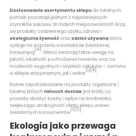
Dostosowanie asortymentu sklepu
do lokalnych
potrzeb pozostaje jednym z najważniejszych
czynników sukcesu. W małych miejscowościach liczą
się produkty codziennego użytku, zdrowa i
ekologiczna żywność
oraz
odzież używana
, która
zyskuje na znaczeniu w kontekście świadomej
[4]
konsumpcji
. Klienci zwracają także uwagę na
jakość, lokalność pochodzenia towarów oraz na
możliwość wygodnych i szybkich zakupów – zarówno
[1][4]
w sklepie stacjonarnym, jak i online
.
Rośnie zapotrzebowanie na produkty organiczne i
lokalne, których
łańcuch dostaw
jest krótki, co
pozwala obniżyć koszty i wpływ na środowisko,
zwiększając atrakcyjność oferty sklepu wobec
[1][2]
świadomych konsumentów
.
Ekologia jako przewaga