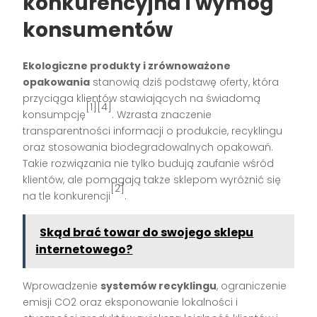
konkurencyjna i wymóg
konsumentów
Ekologiczne produkty i zrównoważone
opakowania
stanowią dziś podstawę oferty, która
przyciąga klientów stawiających na świadomą
[1][4]
konsumpcję
. Wzrasta znaczenie
transparentności informacji o produkcie, recyklingu
oraz stosowania biodegradowalnych opakowań.
Takie rozwiązania nie tylko budują zaufanie wśród
klientów, ale pomagają także sklepom wyróżnić się
[2]
na tle konkurencji
.
Skąd brać towar do swojego sklepu
internetowego?
Wprowadzenie
systemów recyklingu
, ograniczenie
emisji CO2 oraz eksponowanie lokalności i