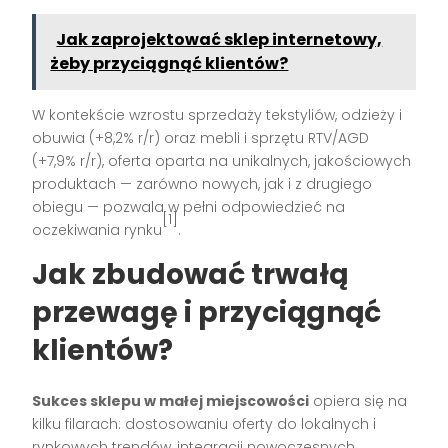
Jak zaprojektować sklep internetowy,
żeby przyciągnąć klientów?
W kontekście wzrostu sprzedaży tekstyliów, odzieży i
obuwia (+8,2% r/r) oraz mebli i sprzętu RTV/AGD
(+7,9% r/r), oferta oparta na unikalnych, jakościowych
produktach — zarówno nowych, jak i z drugiego
obiegu — pozwala w pełni odpowiedzieć na
[1]
oczekiwania rynku
.
Jak zbudować trwałą
przewagę i przyciągnąć
klientów?
Sukces sklepu w małej miejscowości
opiera się na
kilku filarach: dostosowaniu oferty do lokalnych i
rynkowych trendów, integracji nowoczesnych