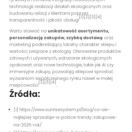
technologii, realizacji działań ekologicznych oraz
budowaniu relacji z klientami poprzez
[1][2][3][4]
transparentność i jakość obsługi
.
Warto stawiać na
unikatowość asortymentu,
personalizację zakupów, szybką dostawę
oraz
marketing podkreślający lokalny charakter sklepu i
wartości związane z ekologią. Oferowanie produktów
zdrowych i używanych, wdrażanie ekologicznych
opakowań oraz nowe technologie, takie jak AI czy
immersyjne zakupy, pozwalają sklepowi sprostać
wyzwaniom współczesnego rynku nawet w małej
[2][3][4]
miejscowości
.
Źródła:
[1] https://www.sunrisesystem.pl/blog/co-sie-
najlepiej-sprzedaje-w-polsce-trendy-zakupowe-
na-2025-rok/