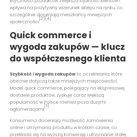
etyczności produktów zwiększa lojalność klientów i
wpływa na pozytywny wizerunek sklepu na rynku, co
szczególnie doceniają mieszkańcy mniejszych
[2][4]
społeczności
.
Quick commerce i
wygoda zakupów — klucz
do współczesnego klienta
Szybkość i wygoda zakupów
to oczekiwania, które
obecnie dotyczą także mniejszych miejscowości.
Model quick commerce, polegający na ekspresowej
dostawie produktów, zyskuje coraz większą
popularność w Polsce również poza dużymi
[1]
aglomeracjami
.
Konsumenci doceniają możliwość zamówienia
online i otrzymania produktu w krótkim czasie, co
przekłada się na wyższą konwersję i utrzymanie stałej