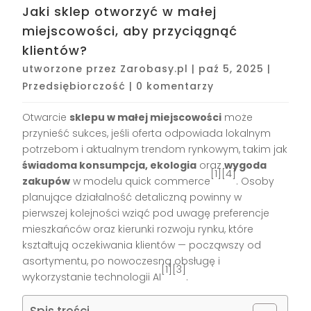
Jaki sklep otworzyć w małej
miejscowości, aby przyciągnąć
klientów?
utworzone przez
Zarobasy.pl
|
paź 5, 2025
|
Przedsiębiorczość
|
0 komentarzy
Otwarcie
sklepu w małej miejscowości
może
przynieść sukces, jeśli oferta odpowiada lokalnym
potrzebom i aktualnym trendom rynkowym, takim jak
świadoma konsumpcja, ekologia
oraz
wygoda
[1][4]
zakupów
w modelu quick commerce
. Osoby
planujące działalność detaliczną powinny w
pierwszej kolejności wziąć pod uwagę preferencje
mieszkańców oraz kierunki rozwoju rynku, które
kształtują oczekiwania klientów — począwszy od
asortymentu, po nowoczesną obsługę i
[1][3]
wykorzystanie technologii AI
.