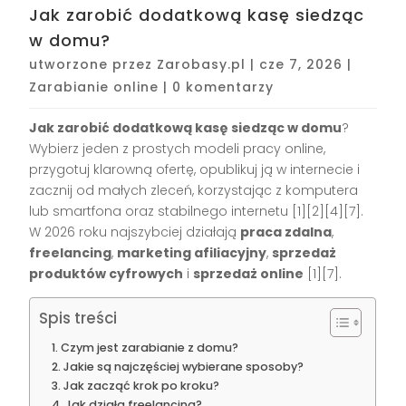
Jak zarobić dodatkową kasę siedząc
w domu?
utworzone przez
Zarobasy.pl
|
cze 7, 2026
|
Zarabianie online
|
0 komentarzy
Jak zarobić dodatkową kasę siedząc w domu
?
Wybierz jeden z prostych modeli pracy online,
przygotuj klarowną ofertę, opublikuj ją w internecie i
zacznij od małych zleceń, korzystając z komputera
lub smartfona oraz stabilnego internetu [1][2][4][7].
W 2026 roku najszybciej działają
praca zdalna
,
freelancing
,
marketing afiliacyjny
,
sprzedaż
produktów cyfrowych
i
sprzedaż online
[1][7].
Spis treści
Czym jest zarabianie z domu?
Jakie są najczęściej wybierane sposoby?
Jak zacząć krok po kroku?
Jak działa freelancing?