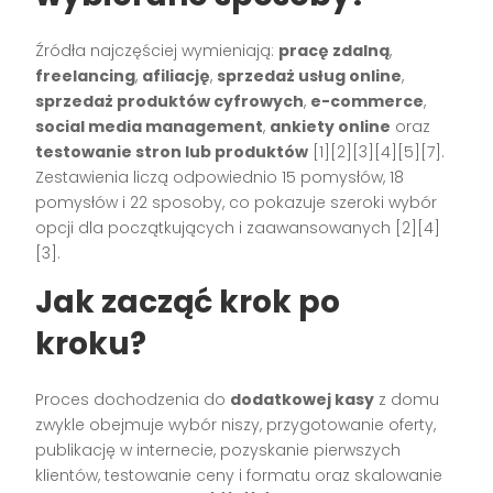
Źródła najczęściej wymieniają:
pracę zdalną
,
freelancing
,
afiliację
,
sprzedaż usług online
,
sprzedaż produktów cyfrowych
,
e-commerce
,
social media management
,
ankiety online
oraz
testowanie stron lub produktów
[1][2][3][4][5][7].
Zestawienia liczą odpowiednio 15 pomysłów, 18
pomysłów i 22 sposoby, co pokazuje szeroki wybór
opcji dla początkujących i zaawansowanych [2][4]
[3].
Jak zacząć krok po
kroku?
Proces dochodzenia do
dodatkowej kasy
z domu
zwykle obejmuje wybór niszy, przygotowanie oferty,
publikację w internecie, pozyskanie pierwszych
klientów, testowanie ceny i formatu oraz skalowanie