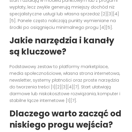
start i działają w modelu punktowym lub z progami
wypłaty, lecz zwykle generują mniejszy dochód niż
specjalistyczne usługi lub własna sprzedaż [2][3][4]
[5]. Panele często naliczają punkty wymieniane na
środki po osiągnięciu minimalnego progu [4][5].
Jakie narzędzia i kanały
są kluczowe?
Podstawowy zestaw to platformy marketplace,
media społecznościowe, własna strona internetowa,
newsletter, systemy płatności oraz proste narzędzia
do tworzenia treści [1][2][3][4][7]. Start ułatwiają
darmowe lub niskokosztowe rozwiązania, komputer i
stabilne łącze internetowe [1][7].
Dlaczego warto zacząć od
niskiego progu wejścia?