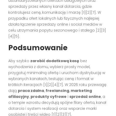
ustandaryzowanych ofertach usługowych oraz
sprzedaży przez własny kanał dotarcia, gdzie
kontrolujesz cenę, komunikację i marżę [1][2][7]. W
przypadku ofert lokalnych lub fizycznych najlepiej
działa łączenie sprzedaży online i social mediów w
celu utrzymania popytu sezonowego i stałego [2][3]
[4][5].
Podsumowanie
Aby szybko
zarobić dodatkową kasę
bez
wychodzenia z domu, wybierz prosty model,
przygotuj minimalną ofertę i uruchom dystrybucję w
wybranych kanałach, testując cenę i format w
krótkich iteracjach [1][2][4][7]. W 2026 roku przewagę
dają
praca zdalna
,
freelancing
,
marketing
afiliacyjny
,
produkty cyfrowe
i
sprzedaż online
, a
o tempie wzrostu decydują spójne filary oferta, kanał
dotarcia i system realizacji oraz wsparcie marki
osobistej i treści wideo [1][2][3][7].