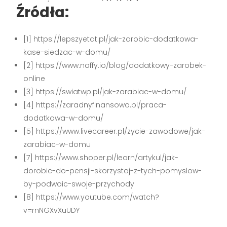
Źródła:
[1] https://lepszyetat.pl/jak-zarobic-dodatkowa-
kase-siedzac-w-domu/
[2] https://www.naffy.io/blog/dodatkowy-zarobek-
online
[3] https://swiatwp.pl/jak-zarabiac-w-domu/
[4] https://zaradnyfinansowo.pl/praca-
dodatkowa-w-domu/
[5] https://www.livecareer.pl/zycie-zawodowe/jak-
zarabiac-w-domu
[7] https://www.shoper.pl/learn/artykul/jak-
dorobic-do-pensji-skorzystaj-z-tych-pomyslow-
by-podwoic-swoje-przychody
[8] https://www.youtube.com/watch?
v=rnNGXvXuUDY