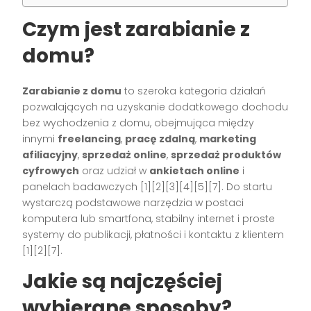
Czym jest zarabianie z
domu?
Zarabianie z domu
to szeroka kategoria działań
pozwalających na uzyskanie dodatkowego dochodu
bez wychodzenia z domu, obejmująca między
innymi
freelancing
,
pracę zdalną
,
marketing
afiliacyjny
,
sprzedaż online
,
sprzedaż produktów
cyfrowych
oraz udział w
ankietach online
i
panelach badawczych [1][2][3][4][5][7]. Do startu
wystarczą podstawowe narzędzia w postaci
komputera lub smartfona, stabilny internet i proste
systemy do publikacji, płatności i kontaktu z klientem
[1][2][7].
Jakie są najczęściej
wybierane sposoby?