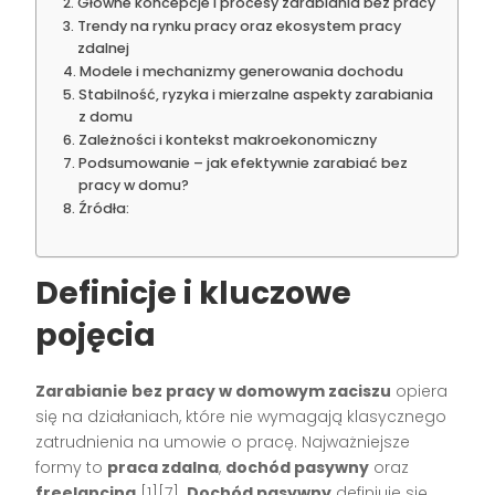
Główne koncepcje i procesy zarabiania bez pracy
Trendy na rynku pracy oraz ekosystem pracy
zdalnej
Modele i mechanizmy generowania dochodu
Stabilność, ryzyka i mierzalne aspekty zarabiania
z domu
Zależności i kontekst makroekonomiczny
Podsumowanie – jak efektywnie zarabiać bez
pracy w domu?
Źródła:
Definicje i kluczowe
pojęcia
Zarabianie bez pracy w domowym zaciszu
opiera
się na działaniach, które nie wymagają klasycznego
zatrudnienia na umowie o pracę. Najważniejsze
formy to
praca zdalna
,
dochód pasywny
oraz
freelancing
[1][7]
.
Dochód pasywny
definiuje się