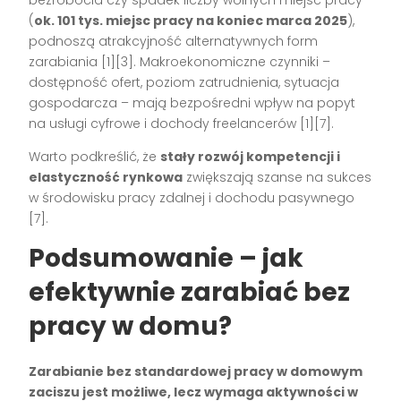
(
ok. 101 tys. miejsc pracy na koniec marca 2025
),
podnoszą atrakcyjność alternatywnych form
zarabiania
[1][3]
. Makroekonomiczne czynniki –
dostępność ofert, poziom zatrudnienia, sytuacja
gospodarcza – mają bezpośredni wpływ na popyt
na usługi cyfrowe i dochody freelancerów
[1][7]
.
Warto podkreślić, że
stały rozwój kompetencji i
elastyczność rynkowa
zwiększają szanse na sukces
w środowisku pracy zdalnej i dochodu pasywnego
[7]
.
Podsumowanie – jak
efektywnie zarabiać bez
pracy w domu?
Zarabianie bez standardowej pracy w domowym
zaciszu jest możliwe, lecz wymaga aktywności w