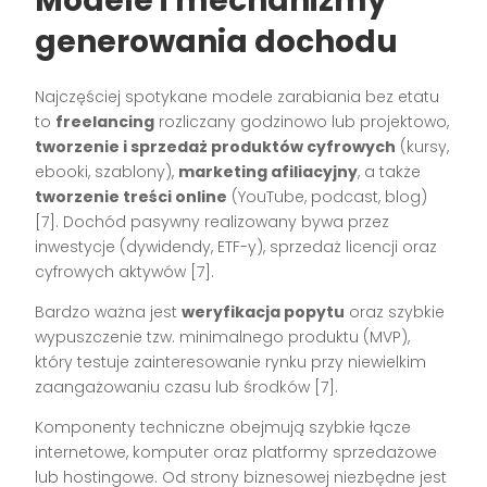
Modele i mechanizmy
generowania dochodu
Najczęściej spotykane modele zarabiania bez etatu
to
freelancing
rozliczany godzinowo lub projektowo,
tworzenie i sprzedaż produktów cyfrowych
(kursy,
ebooki, szablony),
marketing afiliacyjny
, a także
tworzenie treści online
(YouTube, podcast, blog)
[7]
. Dochód pasywny realizowany bywa przez
inwestycje (dywidendy, ETF-y), sprzedaż licencji oraz
cyfrowych aktywów
[7]
.
Bardzo ważna jest
weryfikacja popytu
oraz szybkie
wypuszczenie tzw. minimalnego produktu (MVP),
który testuje zainteresowanie rynku przy niewielkim
zaangażowaniu czasu lub środków
[7]
.
Komponenty techniczne obejmują szybkie łącze
internetowe, komputer oraz platformy sprzedażowe
lub hostingowe. Od strony biznesowej niezbędne jest