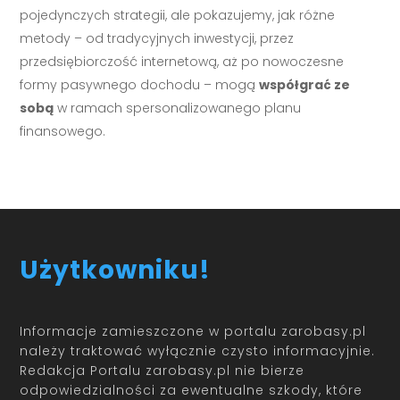
pojedynczych strategii, ale pokazujemy, jak różne
metody – od tradycyjnych inwestycji, przez
przedsiębiorczość internetową, aż po nowoczesne
formy pasywnego dochodu – mogą
współgrać ze
sobą
w ramach spersonalizowanego planu
finansowego.
Użytkowniku!
Informacje zamieszczone w portalu zarobasy.pl
należy traktować wyłącznie czysto informacyjnie.
Redakcja Portalu zarobasy.pl nie bierze
odpowiedzialności za ewentualne szkody, które