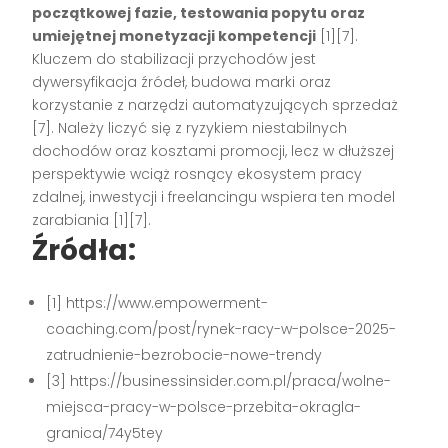
początkowej fazie, testowania popytu oraz
umiejętnej monetyzacji kompetencji
[1][7]
.
Kluczem do stabilizacji przychodów jest
dywersyfikacja źródeł, budowa marki oraz
korzystanie z narzędzi automatyzujących sprzedaż
[7]
. Należy liczyć się z ryzykiem niestabilnych
dochodów oraz kosztami promocji, lecz w dłuższej
perspektywie wciąż rosnący ekosystem pracy
zdalnej, inwestycji i freelancingu wspiera ten model
zarabiania
[1][7]
.
Źródła:
[1] https://www.empowerment-
coaching.com/post/rynek-racy-w-polsce-2025-
zatrudnienie-bezrobocie-nowe-trendy
[3] https://businessinsider.com.pl/praca/wolne-
miejsca-pracy-w-polsce-przebita-okragla-
granica/74y5tey