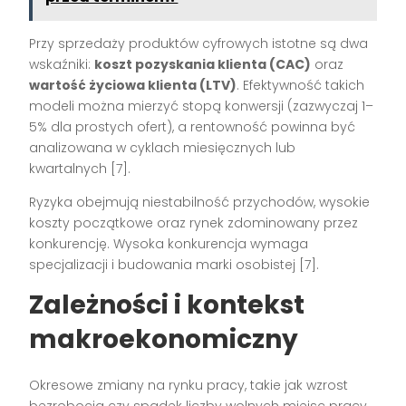
Przy sprzedaży produktów cyfrowych istotne są dwa
wskaźniki:
koszt pozyskania klienta (CAC)
oraz
wartość życiowa klienta (LTV)
. Efektywność takich
modeli można mierzyć stopą konwersji (zazwyczaj 1–
5% dla prostych ofert), a rentowność powinna być
analizowana w cyklach miesięcznych lub
kwartalnych
[7]
.
Ryzyka obejmują niestabilność przychodów, wysokie
koszty początkowe oraz rynek zdominowany przez
konkurencję. Wysoka konkurencja wymaga
specjalizacji i budowania marki osobistej
[7]
.
Zależności i kontekst
makroekonomiczny
Okresowe zmiany na rynku pracy, takie jak wzrost
bezrobocia czy spadek liczby wolnych miejsc pracy