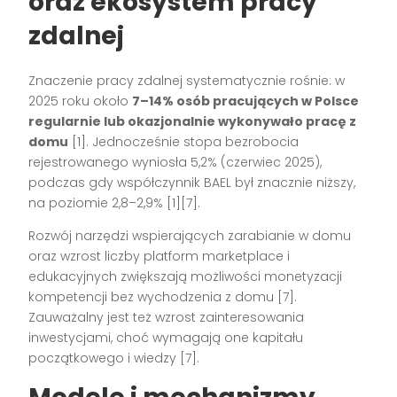
oraz ekosystem pracy
zdalnej
Znaczenie pracy zdalnej systematycznie rośnie: w
2025 roku około
7–14% osób pracujących w Polsce
regularnie lub okazjonalnie wykonywało pracę z
domu
[1]
. Jednocześnie stopa bezrobocia
rejestrowanego wyniosła 5,2% (czerwiec 2025),
podczas gdy współczynnik BAEL był znacznie niższy,
na poziomie 2,8–2,9%
[1][7]
.
Rozwój narzędzi wspierających zarabianie w domu
oraz wzrost liczby platform marketplace i
edukacyjnych zwiększają możliwości monetyzacji
kompetencji bez wychodzenia z domu
[7]
.
Zauważalny jest też wzrost zainteresowania
inwestycjami, choć wymagają one kapitału
początkowego i wiedzy
[7]
.