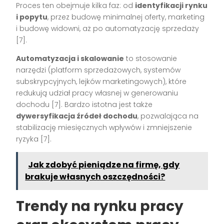
Proces ten obejmuje kilka faz: od
identyfikacji rynku
i popytu
, przez budowę minimalnej oferty, marketing
i budowę widowni, aż po automatyzację sprzedaży
[7]
.
Automatyzacja i skalowanie
to stosowanie
narzędzi (platform sprzedażowych, systemów
subskrypcyjnych, lejków marketingowych), które
redukują udział pracy własnej w generowaniu
dochodu
[7]
. Bardzo istotna jest także
dywersyfikacja źródeł dochodu
, pozwalająca na
stabilizację miesięcznych wpływów i zmniejszenie
ryzyka
[7]
.
Jak zdobyć pieniądze na firmę, gdy
brakuje własnych oszczędności?
Trendy na rynku pracy