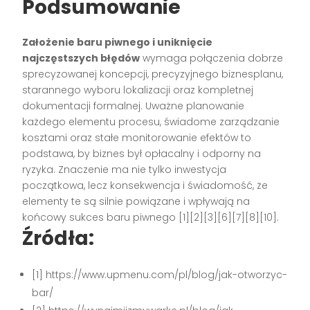
Podsumowanie
Założenie baru piwnego i uniknięcie
najczęstszych błędów
wymaga połączenia dobrze
sprecyzowanej koncepcji, precyzyjnego biznesplanu,
starannego wyboru lokalizacji oraz kompletnej
dokumentacji formalnej. Uważne planowanie
każdego elementu procesu, świadome zarządzanie
kosztami oraz stałe monitorowanie efektów to
podstawa, by biznes był opłacalny i odporny na
ryzyka. Znaczenie ma nie tylko inwestycja
początkowa, lecz konsekwencja i świadomość, że
elementy te są silnie powiązane i wpływają na
końcowy sukces baru piwnego
[1][2][3][6][7][8][10]
.
Źródła:
[1] https://www.upmenu.com/pl/blog/jak-otworzyc-
bar/