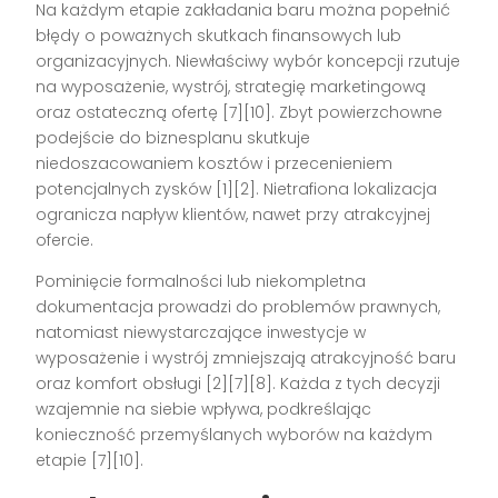
Na każdym etapie zakładania baru można popełnić
błędy o poważnych skutkach finansowych lub
organizacyjnych. Niewłaściwy wybór koncepcji rzutuje
na wyposażenie, wystrój, strategię marketingową
oraz ostateczną ofertę
[7][10]
. Zbyt powierzchowne
podejście do biznesplanu skutkuje
niedoszacowaniem kosztów i przecenieniem
potencjalnych zysków
[1][2]
. Nietrafiona lokalizacja
ogranicza napływ klientów, nawet przy atrakcyjnej
ofercie.
Pominięcie formalności lub niekompletna
dokumentacja prowadzi do problemów prawnych,
natomiast niewystarczające inwestycje w
wyposażenie i wystrój zmniejszają atrakcyjność baru
oraz komfort obsługi
[2][7][8]
. Każda z tych decyzji
wzajemnie na siebie wpływa, podkreślając
konieczność przemyślanych wyborów na każdym
etapie
[7][10]
.