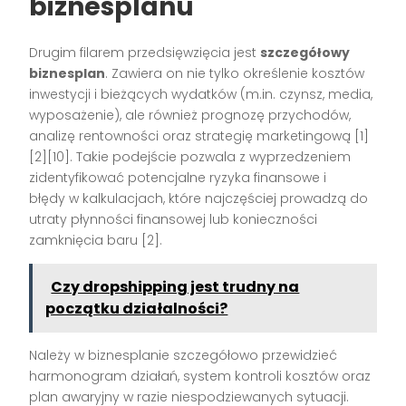
biznesplanu
Drugim filarem przedsięwzięcia jest
szczegółowy
biznesplan
. Zawiera on nie tylko określenie kosztów
inwestycji i bieżących wydatków (m.in. czynsz, media,
wyposażenie), ale również prognozę przychodów,
analizę rentowności oraz strategię marketingową
[1]
[2][10]
. Takie podejście pozwala z wyprzedzeniem
zidentyfikować potencjalne ryzyka finansowe i
błędy w kalkulacjach, które najczęściej prowadzą do
utraty płynności finansowej lub konieczności
zamknięcia baru
[2]
.
Czy dropshipping jest trudny na
początku działalności?
Należy w biznesplanie szczegółowo przewidzieć
harmonogram działań, system kontroli kosztów oraz
plan awaryjny w razie niespodziewanych sytuacji.