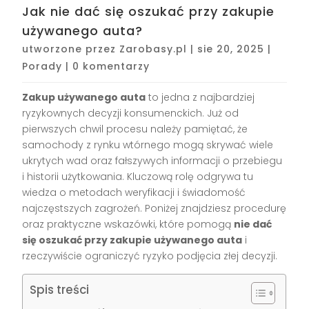
Jak nie dać się oszukać przy zakupie
używanego auta?
utworzone przez
Zarobasy.pl
|
sie 20, 2025
|
Porady
|
0 komentarzy
Zakup używanego auta
to jedna z najbardziej
ryzykownych decyzji konsumenckich. Już od
pierwszych chwil procesu należy pamiętać, że
samochody z rynku wtórnego mogą skrywać wiele
ukrytych wad oraz fałszywych informacji o przebiegu
i historii użytkowania. Kluczową rolę odgrywa tu
wiedza o metodach weryfikacji i świadomość
najczęstszych zagrożeń. Poniżej znajdziesz procedurę
oraz praktyczne wskazówki, które pomogą
nie dać
się oszukać przy zakupie używanego auta
i
rzeczywiście ograniczyć ryzyko podjęcia złej decyzji.
Spis treści