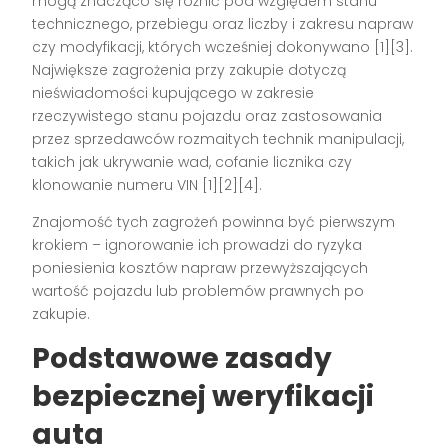
mogą znacząco się różnić pod względem stanu
technicznego, przebiegu oraz liczby i zakresu napraw
czy modyfikacji, których wcześniej dokonywano
[1][3]
.
Największe zagrożenia przy zakupie dotyczą
nieświadomości kupującego w zakresie
rzeczywistego stanu pojazdu oraz zastosowania
przez sprzedawców rozmaitych technik manipulacji,
takich jak ukrywanie wad, cofanie licznika czy
klonowanie numeru VIN
[1][2][4]
.
Znajomość tych zagrożeń powinna być pierwszym
krokiem – ignorowanie ich prowadzi do ryzyka
poniesienia kosztów napraw przewyższających
wartość pojazdu lub problemów prawnych po
zakupie.
Podstawowe zasady
bezpiecznej weryfikacji
auta