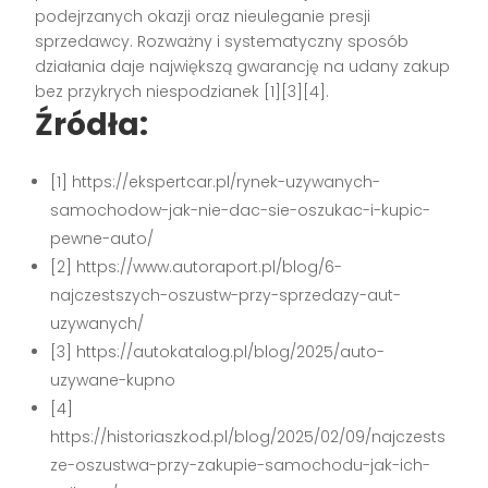
podejrzanych okazji oraz nieuleganie presji
sprzedawcy. Rozważny i systematyczny sposób
działania daje największą gwarancję na udany zakup
bez przykrych niespodzianek
[1][3][4]
.
Źródła:
[1] https://ekspertcar.pl/rynek-uzywanych-
samochodow-jak-nie-dac-sie-oszukac-i-kupic-
pewne-auto/
[2] https://www.autoraport.pl/blog/6-
najczestszych-oszustw-przy-sprzedazy-aut-
uzywanych/
[3] https://autokatalog.pl/blog/2025/auto-
uzywane-kupno
[4]
https://historiaszkod.pl/blog/2025/02/09/najczests
ze-oszustwa-przy-zakupie-samochodu-jak-ich-