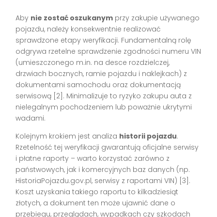
Aby
nie zostać oszukanym
przy zakupie używanego
pojazdu, należy konsekwentnie realizować
sprawdzone etapy weryfikacji. Fundamentalną rolę
odgrywa rzetelne sprawdzenie zgodności numeru VIN
(umieszczonego m.in. na desce rozdzielczej,
drzwiach bocznych, ramie pojazdu i naklejkach) z
dokumentami samochodu oraz dokumentacją
serwisową
[2]
. Minimalizuje to ryzyko zakupu auta z
nielegalnym pochodzeniem lub poważnie ukrytymi
wadami.
Kolejnym krokiem jest analiza
historii pojazdu
.
Rzetelność tej weryfikacji gwarantują oficjalne serwisy
i płatne raporty – warto korzystać zarówno z
państwowych, jak i komercyjnych baz danych (np.
HistoriaPojazdu.gov.pl, serwisy z raportami VIN)
[3]
.
Koszt uzyskania takiego raportu to kilkadziesiąt
złotych, a dokument ten może ujawnić dane o
przebiegu, przeglądach, wypadkach czy szkodach