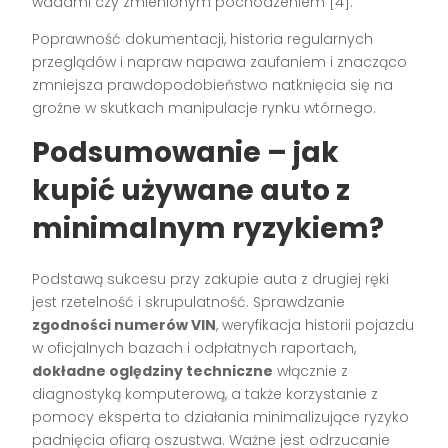
wadami czy zmienionym pochodzeniem
[4]
.
Poprawność dokumentacji, historia regularnych
przeglądów i napraw napawa zaufaniem i znacząco
zmniejsza prawdopodobieństwo natknięcia się na
groźne w skutkach manipulacje rynku wtórnego.
Podsumowanie – jak
kupić używane auto z
minimalnym ryzykiem?
Podstawą sukcesu przy zakupie auta z drugiej ręki
jest rzetelność i skrupulatność. Sprawdzanie
zgodności numerów VIN
, weryfikacja historii pojazdu
w oficjalnych bazach i odpłatnych raportach,
dokładne oględziny techniczne
włącznie z
diagnostyką komputerową, a także korzystanie z
pomocy eksperta to działania minimalizujące ryzyko
padnięcia ofiarą oszustwa. Ważne jest odrzucanie