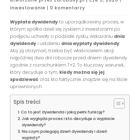
Inwestowanie
|
0 komentarzy
Wypłata dywidendy
to uporządkowany proces, w
którym spółka dzieli się zyskiem z inwestorami po
podjęciu uchwały o podziale zysku, wskazaniu
dnia
dywidendy
i ustaleniu
dnia wypłaty dywidendy
.
Aby ją otrzymać, trzeba być właścicielem akcji
najpóźniej dwa dni robocze przed dniem dywidendy
zgodnie z rozrachunkiem T+2. To kluczowy warunek,
który decyduje o tym,
kiedy można się jej
spodziewać
oraz kto faktycznie znajdzie się na liście
uprawnionych.
Spis treści
Co to jest dywidenda i jaką pełni funkcję?
Jak wygląda proces i kto decyduje o wypłacie
dywidendy?
Na czym polegają dzień dywidendy i dzień
wypłaty?