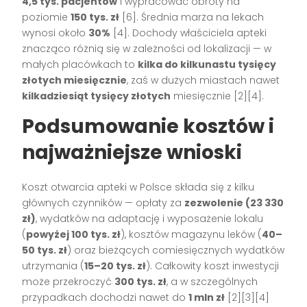
4,5 tys. pacjentów
i wypracować obroty na
poziomie
150 tys. zł
[6]
. Średnia marża na lekach
wynosi około
30%
[4]
. Dochody właściciela apteki
znacząco różnią się w zależności od lokalizacji — w
małych placówkach to
kilka do kilkunastu tysięcy
złotych miesięcznie
, zaś w dużych miastach nawet
kilkadziesiąt tysięcy złotych
miesięcznie
[2][4]
.
Podsumowanie kosztów i
najważniejsze wnioski
Koszt otwarcia apteki w Polsce składa się z kilku
głównych czynników — opłaty za
zezwolenie (23 330
zł)
, wydatków na adaptację i wyposażenie lokalu
(
powyżej 100 tys. zł
), kosztów magazynu leków (
40–
50 tys. zł
) oraz bieżących comiesięcznych wydatków
utrzymania (
15–20 tys. zł
). Całkowity koszt inwestycji
może przekroczyć
300 tys. zł
, a w szczególnych
przypadkach dochodzi nawet do
1 mln zł
[2][3][4]