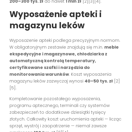
200–300 tys. zł
do nawet
1 mln zł
[2][3][4]
.
Wyposażenie apteki i
magazynu leków
Wyposażenie apteki podlega precyzyjnym normom.
W obligatoryjnym zestawie znajdują się m.in.
meble
ekspedycyjne i magazynowe, chłodziarka z
automatyczną kontrolą temperatury,
certyfikowane szafki i narzędzia do
monitorowania warunków
. Koszt wyposażenia
magazynu leków zazwyczaj wynosi
40–50 tys. zł
[2]
[5]
.
Kompletowanie pozostałego wyposażenia,
programu aptecznego, terminali czy systemów
zabezpieczeń to dodatkowe dziesiątki tysięcy
złotych. Całkowity koszt uruchomienia apteki — licząc
sprzęt, wystrój i zaopatrzenie — niemal zawsze