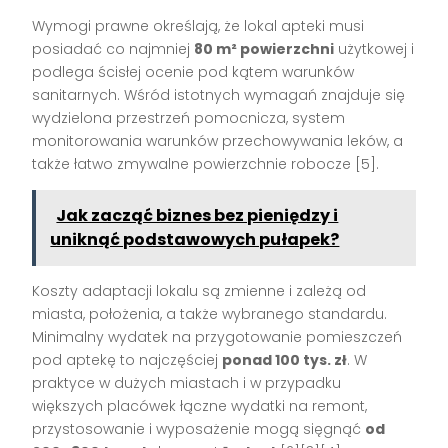
Wymogi prawne określają, że lokal apteki musi
posiadać co najmniej
80 m² powierzchni
użytkowej i
podlega ścisłej ocenie pod kątem warunków
sanitarnych. Wśród istotnych wymagań znajduje się
wydzielona przestrzeń pomocnicza, system
monitorowania warunków przechowywania leków, a
także łatwo zmywalne powierzchnie robocze
[5]
.
Jak zacząć biznes bez pieniędzy i
uniknąć podstawowych pułapek?
Koszty adaptacji lokalu są zmienne i zależą od
miasta, położenia, a także wybranego standardu.
Minimalny wydatek na przygotowanie pomieszczeń
pod aptekę to najczęściej
ponad 100 tys. zł
. W
praktyce w dużych miastach i w przypadku
większych placówek łączne wydatki na remont,
przystosowanie i wyposażenie mogą sięgnąć
od