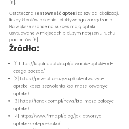
[5]
.
Ostateczna
rentowność apteki
zależy od lokalizacji,
liczby klientów dziennie i efektywnego zarządzania.
Największe szanse na sukces mają apteki
usytuowane w miejscach o dużym natężeniu ruchu
pacjentów
[6]
.
Źródła:
[1] https://legalnaapteka.pl/otwarcie-apteki-od-
czego-zaczac/
[2] https://pewnafranczyza.pl/jak-otworzyc-
apteke-koszt-zezwolenia-kto-moze-otworzyc-
apteke/
[3] https://fandk.com.pl/news/kto-moze-zalozyc-
apteke/
[4] https://www.ifirma.pl/blog/jak-otworzyc-
apteke-krok-po-kroku/