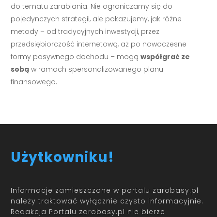
do tematu zarabiania. Nie ograniczamy się do
pojedynczych strategii, ale pokazujemy, jak różne
metody – od tradycyjnych inwestycji, przez
przedsiębiorczość internetową, aż po nowoczesne
formy pasywnego dochodu – mogą
współgrać ze
sobą
w ramach spersonalizowanego planu
finansowego.
Użytkowniku!
Informacje zamieszczone w portalu zarobasy.pl
należy traktować wyłącznie czysto informacyjnie.
Redakcja Portalu zarobasy.pl nie bierze