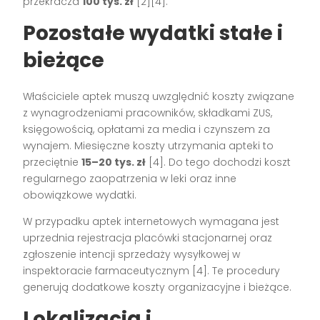
przekracza
100 tys. zł
[2][4]
.
Pozostałe wydatki stałe i
bieżące
Właściciele aptek muszą uwzględnić koszty związane
z wynagrodzeniami pracowników, składkami ZUS,
księgowością, opłatami za media i czynszem za
wynajem. Miesięczne koszty utrzymania apteki to
przeciętnie
15–20 tys. zł
[4]
. Do tego dochodzi koszt
regularnego zaopatrzenia w leki oraz inne
obowiązkowe wydatki.
W przypadku aptek internetowych wymagana jest
uprzednia rejestracja placówki stacjonarnej oraz
zgłoszenie intencji sprzedaży wysyłkowej w
inspektoracie farmaceutycznym
[4]
. Te procedury
generują dodatkowe koszty organizacyjne i bieżące.
Lokalizacja i