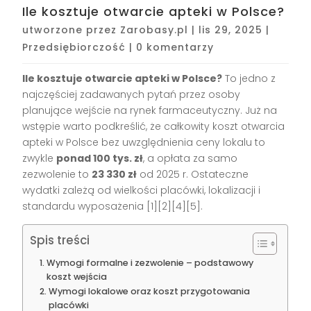
Ile kosztuje otwarcie apteki w Polsce?
utworzone przez
Zarobasy.pl
|
lis 29, 2025
|
Przedsiębiorczość
|
0 komentarzy
Ile kosztuje otwarcie apteki w Polsce?
To jedno z
najczęściej zadawanych pytań przez osoby
planujące wejście na rynek farmaceutyczny. Już na
wstępie warto podkreślić, że całkowity koszt otwarcia
apteki w Polsce bez uwzględnienia ceny lokalu to
zwykle
ponad 100 tys. zł
, a opłata za samo
zezwolenie to
23 330 zł
od 2025 r. Ostateczne
wydatki zależą od wielkości placówki, lokalizacji i
standardu wyposażenia
[1][2][4][5]
.
Spis treści
Wymogi formalne i zezwolenie – podstawowy
koszt wejścia
Wymogi lokalowe oraz koszt przygotowania
placówki