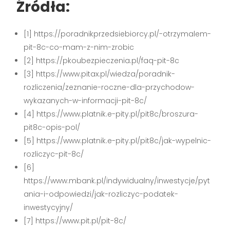
Źródła:
[1] https://poradnikprzedsiebiorcy.pl/-otrzymalem-
pit-8c-co-mam-z-nim-zrobic
[2] https://pkoubezpieczenia.pl/faq-pit-8c
[3] https://www.pitax.pl/wiedza/poradnik-
rozliczenia/zeznanie-roczne-dla-przychodow-
wykazanych-w-informacji-pit-8c/
[4] https://www.platnik.e-pity.pl/pit8c/broszura-
pit8c-opis-pol/
[5] https://www.platnik.e-pity.pl/pit8c/jak-wypelnic-
rozliczyc-pit-8c/
[6]
https://www.mbank.pl/indywidualny/inwestycje/pyt
ania-i-odpowiedzi/jak-rozliczyc-podatek-
inwestycyjny/
[7] https://www.pit.pl/pit-8c/