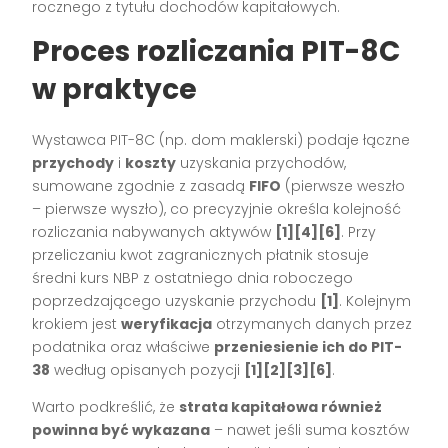
rocznego z tytułu dochodów kapitałowych.
Proces rozliczania PIT-8C
w praktyce
Wystawca PIT-8C (np. dom maklerski) podaje łączne
przychody
i
koszty
uzyskania przychodów,
sumowane zgodnie z zasadą
FIFO
(pierwsze weszło
– pierwsze wyszło), co precyzyjnie określa kolejność
rozliczania nabywanych aktywów
[1][4][6]
. Przy
przeliczaniu kwot zagranicznych płatnik stosuje
średni kurs NBP z ostatniego dnia roboczego
poprzedzającego uzyskanie przychodu
[1]
. Kolejnym
krokiem jest
weryfikacja
otrzymanych danych przez
podatnika oraz właściwe
przeniesienie ich do PIT-
38
według opisanych pozycji
[1][2][3][6]
.
Warto podkreślić, że
strata kapitałowa również
powinna być wykazana
– nawet jeśli suma kosztów