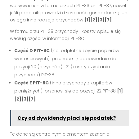
wpisywać ich w formularzach PIT-36 ani PIT-37, nawet
jeśli podatnik prowadzi działalność gospodarczą lub
osiąga inne rodzaje przychodów
[1][2][3][7]
.
W formularzu PIT-38 przychody i koszty wpisuje się
według części w informacji PIT-8C:
Część D PIT-8C
(np. odpłatne zbycie papierów
wartościowych): przenosi się odpowiednio do
pozycji 20 (przychód) i 21 (koszty uzyskania
przychodu) PIT-38.
Część E PIT-8C
(inne przychody z kapitałów
pieniężnych): przenosi się do pozycji 22 PIT-38
[1]
[2][3][7]
.
Czy od dywidendy płaci się podatek?
Te dane są centralnym elementem zeznania