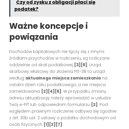
Czy od zysku z obligacji płaci się
podatek?
Ważne koncepcje i
powiązania
Dochodów kapitałowych nie łączy się z innymi
źródłami przychodów w rozliczeniu, są rozliczane
oddzielnie od skali podatkowej
[3][6]
. Urząd
skarbowy właściwy do złożenia PIT-38 to urząd
według
aktualnego miejsca zamieszkania
na
ostatni dzień roku podatkowego, a nie miejsca
zameldowania
[2][4][6]
. W przypadku zmiany
adresu aktualizację należy wprowadzić w usłudze
Twój e-PIT lub odpowiednim formularzu
[2]
. Pod
względem prawnym rozliczenie odbywa się zgodnie
z art. 30b ust. 2 ustawy o podatku dochodowym od
osób fizycznych
[1][2][7]
.