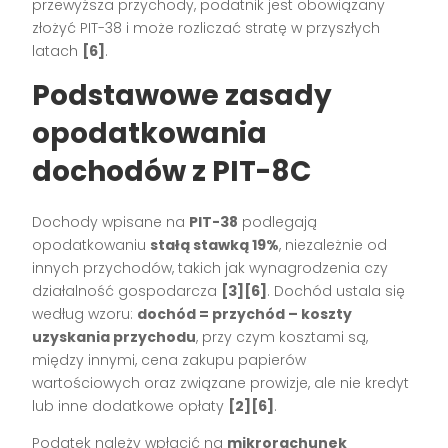
przewyższa przychody, podatnik jest obowiązany
złożyć PIT-38 i może rozliczać stratę w przyszłych
latach
[6]
.
Podstawowe zasady
opodatkowania
dochodów z PIT-8C
Dochody wpisane na
PIT-38
podlegają
opodatkowaniu
stałą stawką 19%
, niezależnie od
innych przychodów, takich jak wynagrodzenia czy
działalność gospodarcza
[3][6]
. Dochód ustala się
według wzoru:
dochód = przychód – koszty
uzyskania przychodu
, przy czym kosztami są,
między innymi, cena zakupu papierów
wartościowych oraz związane prowizje, ale nie kredyt
lub inne dodatkowe opłaty
[2][6]
.
Podatek należy wpłacić na
mikrorachunek