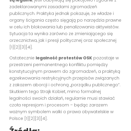
zadeklarowanymi zasadami zgromadzeń
publicznych. Praktyka jednak pokazuje, że władze i
organy ścigania często sięgają po narzędzia prawne
w celu ich blokowania lub penalizowania aktywistów.
Sytuacja ta wynika zarówno ze zmieniającego się
orzecznictwa, jak i presji politycznej oraz społecznej
[1][2][3][4]
.
Ostatecznie
legalność protestów OSK
pozostaje w
przestrzeni permanentnego konfliktu pomiędzy
konstytucyjnym prawem do zgromadzeń, a praktyką
egzekwowania restrykcyjnych przepisów związanych
z zakazem aborcji i ochroną „porządku publicznego”.
Skutkiem tego Strajk Kobiet, mimo formalnej
legalności swoich działań, regularnie musi stawiać
czoła represjom i procesom – będąc zarazem
ważnym symbolem walki o prawa obywatelskie w
Polsce
[1][2][3][4]
.