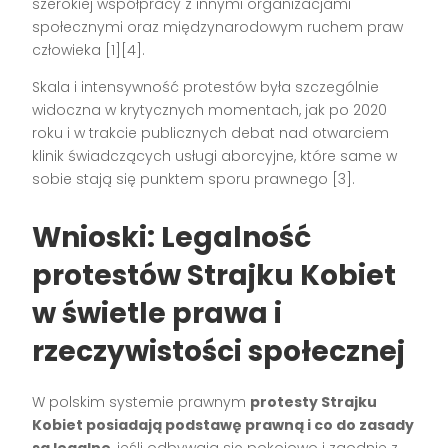
szerokiej współpracy z innymi organizacjami
społecznymi oraz międzynarodowym ruchem praw
człowieka
[1][4]
.
Skala i intensywność protestów była szczególnie
widoczna w krytycznych momentach, jak po 2020
roku i w trakcie publicznych debat nad otwarciem
klinik świadczących usługi aborcyjne, które same w
sobie stają się punktem sporu prawnego
[3]
.
Wnioski: Legalność
protestów Strajku Kobiet
w świetle prawa i
rzeczywistości społecznej
W polskim systemie prawnym
protesty Strajku
Kobiet posiadają podstawę prawną i co do zasady
są legalne
, jeśli odbywają się pokojowo i zgodnie z