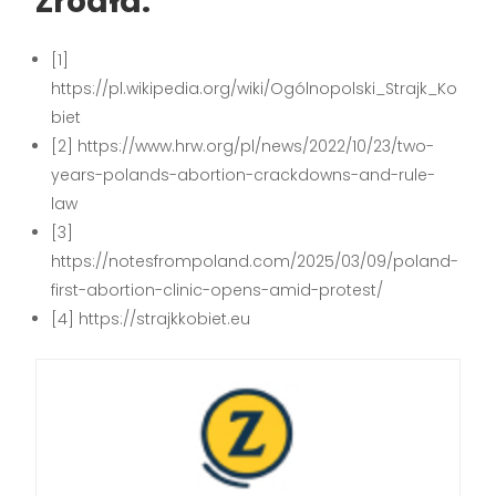
Źródła:
[1]
https://pl.wikipedia.org/wiki/Ogólnopolski_Strajk_Ko
biet
[2] https://www.hrw.org/pl/news/2022/10/23/two-
years-polands-abortion-crackdowns-and-rule-
law
[3]
https://notesfrompoland.com/2025/03/09/poland-
first-abortion-clinic-opens-amid-protest/
[4] https://strajkkobiet.eu