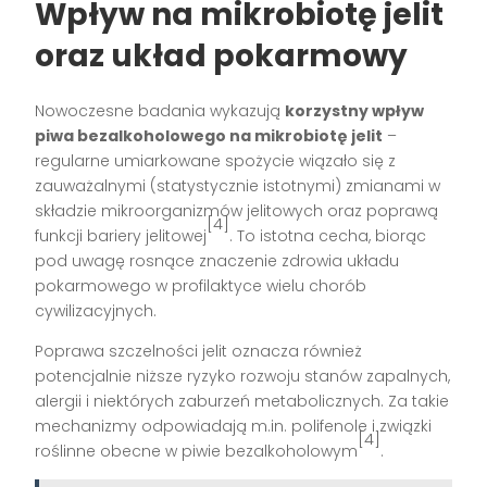
Wpływ na mikrobiotę jelit
oraz układ pokarmowy
Nowoczesne badania wykazują
korzystny wpływ
piwa bezalkoholowego na mikrobiotę jelit
–
regularne umiarkowane spożycie wiązało się z
zauważalnymi (statystycznie istotnymi) zmianami w
składzie mikroorganizmów jelitowych oraz poprawą
[4]
funkcji bariery jelitowej
. To istotna cecha, biorąc
pod uwagę rosnące znaczenie zdrowia układu
pokarmowego w profilaktyce wielu chorób
cywilizacyjnych.
Poprawa szczelności jelit oznacza również
potencjalnie niższe ryzyko rozwoju stanów zapalnych,
alergii i niektórych zaburzeń metabolicznych. Za takie
mechanizmy odpowiadają m.in. polifenole i związki
[4]
roślinne obecne w piwie bezalkoholowym
.