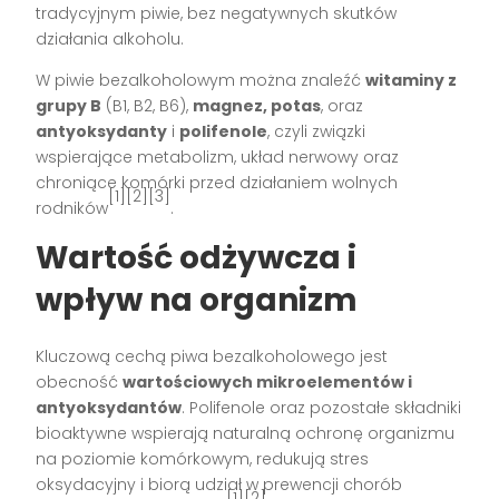
tradycyjnym piwie, bez negatywnych skutków
działania alkoholu.
W piwie bezalkoholowym można znaleźć
witaminy z
grupy B
(B1, B2, B6),
magnez, potas
, oraz
antyoksydanty
i
polifenole
, czyli związki
wspierające metabolizm, układ nerwowy oraz
chroniące komórki przed działaniem wolnych
[1][2][3]
rodników
.
Wartość odżywcza i
wpływ na organizm
Kluczową cechą piwa bezalkoholowego jest
obecność
wartościowych mikroelementów i
antyoksydantów
. Polifenole oraz pozostałe składniki
bioaktywne wspierają naturalną ochronę organizmu
na poziomie komórkowym, redukują stres
oksydacyjny i biorą udział w prewencji chorób
[1][2]