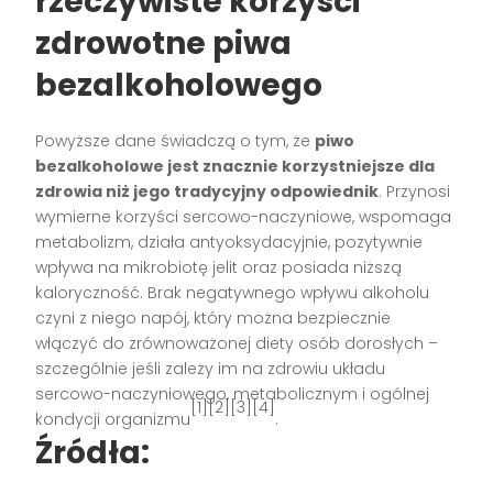
rzeczywiste korzyści
zdrowotne piwa
bezalkoholowego
Powyższe dane świadczą o tym, że
piwo
bezalkoholowe jest znacznie korzystniejsze dla
zdrowia niż jego tradycyjny odpowiednik
. Przynosi
wymierne korzyści sercowo-naczyniowe, wspomaga
metabolizm, działa antyoksydacyjnie, pozytywnie
wpływa na mikrobiotę jelit oraz posiada niższą
kaloryczność. Brak negatywnego wpływu alkoholu
czyni z niego napój, który można bezpiecznie
włączyć do zrównoważonej diety osób dorosłych –
szczególnie jeśli zależy im na zdrowiu układu
sercowo-naczyniowego, metabolicznym i ogólnej
[1][2][3][4]
kondycji organizmu
.
Źródła: