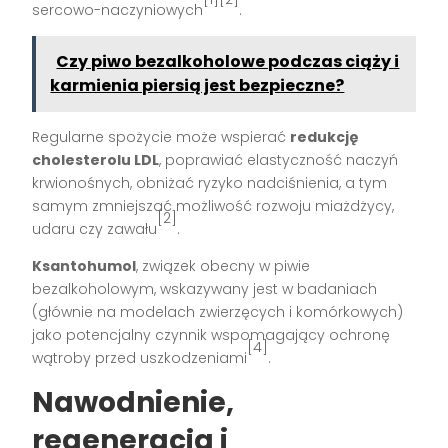
sercowo-naczyniowych
.
Czy piwo bezalkoholowe podczas ciąży i
karmienia piersią jest bezpieczne?
Regularne spożycie może wspierać
redukcję
cholesterolu LDL
, poprawiać elastyczność naczyń
krwionośnych, obniżać ryzyko nadciśnienia, a tym
samym zmniejszać możliwość rozwoju miażdżycy,
[2]
udaru czy zawału
.
Ksantohumol
, związek obecny w piwie
bezalkoholowym, wskazywany jest w badaniach
(głównie na modelach zwierzęcych i komórkowych)
jako potencjalny czynnik wspomagający ochronę
[4]
wątroby przed uszkodzeniami
.
Nawodnienie,
regeneracja i