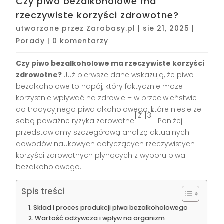
Czy piwo bezalkoholowe ma
rzeczywiste korzyści zdrowotne?
utworzone przez
Zarobasy.pl
|
sie 21, 2025
|
Porady
|
0 komentarzy
Czy piwo bezalkoholowe ma rzeczywiste korzyści
zdrowotne?
Już pierwsze dane wskazują, że piwo
bezalkoholowe to napój, który faktycznie może
korzystnie wpływać na zdrowie – w przeciwieństwie
do tradycyjnego piwa alkoholowego, które niesie ze
[2][3]
sobą poważne ryzyka zdrowotne
. Poniżej
przedstawiamy szczegółową analizę aktualnych
dowodów naukowych dotyczących rzeczywistych
korzyści zdrowotnych płynących z wyboru piwa
bezalkoholowego.
Spis treści
Skład i proces produkcji piwa bezalkoholowego
Wartość odżywcza i wpływ na organizm