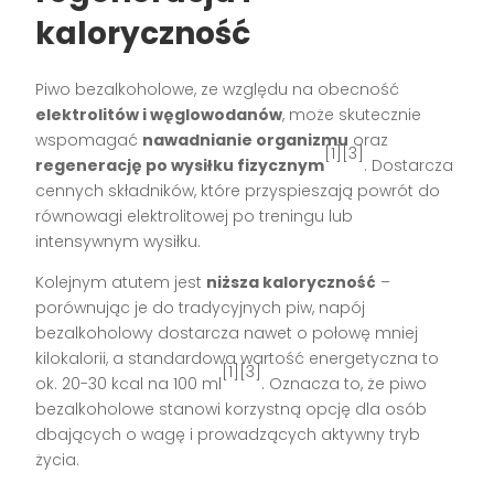
kaloryczność
Piwo bezalkoholowe, ze względu na obecność
elektrolitów i węglowodanów
, może skutecznie
wspomagać
nawadnianie organizmu
oraz
[1][3]
regenerację po wysiłku fizycznym
. Dostarcza
cennych składników, które przyspieszają powrót do
równowagi elektrolitowej po treningu lub
intensywnym wysiłku.
Kolejnym atutem jest
niższa kaloryczność
–
porównując je do tradycyjnych piw, napój
bezalkoholowy dostarcza nawet o połowę mniej
kilokalorii, a standardowa wartość energetyczna to
[1][3]
ok. 20-30 kcal na 100 ml
. Oznacza to, że piwo
bezalkoholowe stanowi korzystną opcję dla osób
dbających o wagę i prowadzących aktywny tryb
życia.